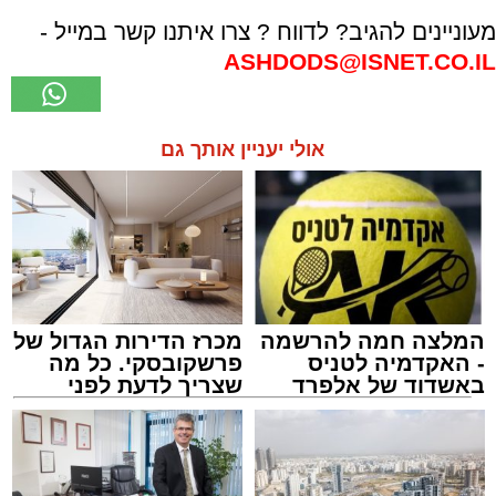
מעוניינים להגיב? לדווח ? צרו איתנו קשר במייל -
ASHDODS@ISNET.CO.IL
אולי יעניין אותך גם
המלצה חמה להרשמה
מכרז הדירות הגדול של
- האקדמיה לטניס
פרשקובסקי. כל מה
באשדוד של אלפרד
שצריך לדעת לפני
קריאולנסקי - לילדים
שמגישים הצעה לדירה
באשדוד