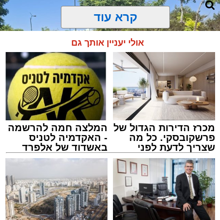
קרא עוד
אולי יעניין אותך גם
מכרז הדירות הגדול של
המלצה חמה להרשמה
פרשקובסקי. כל מה
- האקדמיה לטניס
שצריך לדעת לפני
באשדוד של אלפרד
שמגישים הצעה לדירה
קריאולנסקי - לילדים
באשדוד
צילום: דוברות איחוד הצלה
מערכת האתר / 15:39 07.08.26