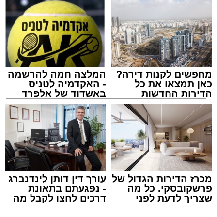
הצוותים בשטח, ליבו של הגבר שב לפעום.
לאחר ייצוב מצבו הראשוני, הוא פונה באמבולנס
לבית חולים להמשך קבלת טיפול רפואי כשמצבו
מוגדר יציב.
מחפשים לקנות דירה?
המלצה חמה להרשמה
מעוניינים להגיב? לדווח ? צרו איתנו קשר במייל -
כאן תמצאו את כל
- האקדמיה לטניס
ASHDODS@ISNET.CO.IL
הדירות החדשות
באשדוד של אלפרד
למכירה באשדוד >>>
קריאולנסקי - לילדים
צילום: דוברות איחוד הצלה
עופר אשטוקר / 15:32 07.08.26
מכרז הדירות הגדול של
עורך דין דותן לינדנברג
פרשקובסקי. כל מה
- נפגעתם בתאונת
שצריך לדעת לפני
דרכים לחצו לקבל מה
תגים:
תאונת עבודה באשדוד
שמגישים הצעה לדירה
שמגיע לכם