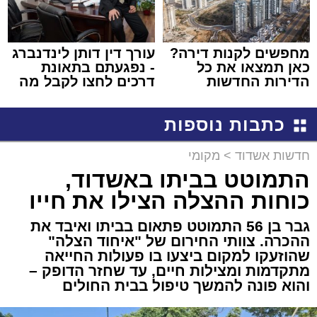
מחפשים לקנות דירה?
עורך דין דותן לינדנברג
כאן תמצאו את כל
- נפגעתם בתאונת
הדירות החדשות
דרכים לחצו לקבל מה
למכירה באשדוד >>>
שמגיע לכם
כתבות נוספות
חדשות אשדוד
>
מקומי
התמוטט בביתו באשדוד,
כוחות ההצלה הצילו את חייו
גבר בן 56 התמוטט פתאום בביתו ואיבד את
ההכרה. צוותי החירום של "איחוד הצלה"
שהוזעקו למקום ביצעו בו פעולות החייאה
מתקדמות ומצילות חיים, עד שחזר הדופק –
והוא פונה להמשך טיפול בבית החולים