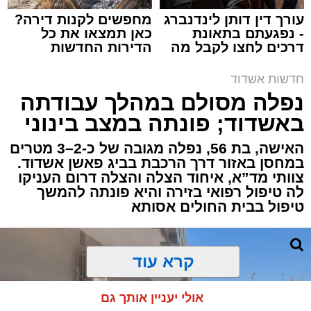
עורך דין דותן לינדנברג
מחפשים לקנות דירה?
- נפגעתם בתאונת
כאן תמצאו את כל
דרכים לחצו לקבל מה
הדירות החדשות
תגים:
איחוד הצלה
,
אשדוד
,
הצלה
שמגיע לכם
למכירה באשדוד >>>
חדשות אשדוד
אירוע דרמטי הסתיים בנס רפואי באשדוד, לאחר
נפלה מסולם במהלך עבודתה
שגבר בן 56 התמוטט בביתו שבאחד הרחובות
באשדוד; פונתה במצב בינוני
ברובע י"א בעיר, כתוצאה מאירוע פתאומי שגרם
להפסקת פעילות ליבו.
האישה, בת 56, נפלה מגובה של כ-2–3 מטרים
במחסן באזור דרך הרכבת בביג פאשן אשדוד.
צוותי מד”א, איחוד הצלה והצלה דרום העניקו
למקום הוזעקו מיד צוותי רפואה ומתנדבים של
לה טיפול רפואי בזירה והיא פונתה להמשך
ארגון "איחוד הצלה". החובשים והפרמדיקים
טיפול בבית החולים אסותא
שהגיעו לזירה הבחינו כי הגבר ללא דופק וללא
הכרה, ופתחו מיידית בפעולות החייאה מתקדמות,
הכוללות עיסויי לב ושימוש במפעם (דפיברילטור).
קרא עוד
בזכות התושייה והפעילות המהירה והמקצועית של
אולי יעניין אותך גם