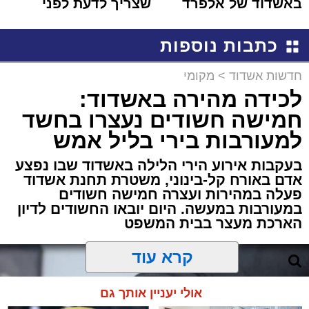
באשדוד של אלפרד
שצריך לדעת לפני
קריאולנסקי - לילדים
שמגישים הצעה לדירה
באשדוד
כתבות נוספות
חדשות אשדוד
>
מקומי
לכידה מהירה באשדוד:
חמישה חשודים נעצרו בחשד
למעורבות בירי בליל אמש
בעקבות אירוע הירי הלילה באשדוד שבו נפצע
אדם באורח קל-בינוני, משטרת תחנת אשדוד
פעלה במהירות ועצרה חמישה חשודים
במעורבות במעשה. היום יובאו החשודים לדיון
הארכת מעצר בבית המשפט
קרא עוד
אולי יעניין אותך גם