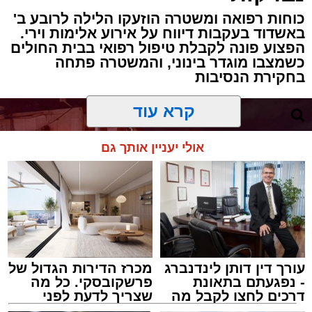
חבר מועצת העיר הרב מני אזולאי ומנכ"לית
כוחות רפואה ומשטרה הוזעקו הלילה לרובע ב'
הרשות הגב' סימונה מורלי - בהשתתפות למעלה
באשדוד בעקבות דיווח על אירוע אלימות וירי.
הפצוע פונה לקבלת טיפול רפואי בבית החולים
מאלף בחורי ישיבות, אברכים ותושבי העיר שגדשו
כשמצבו מוגדר בינוני, והמשטרה פתחה
את אולם הפיס גור ברובע ז׳.
בחקירת הנסיבות
האירוע הענק התקיים כאמור ע"י 'המרכז למורשת'
קרא עוד
ובשיתוף רשת ישיבות בין הזמנים 'חזון עובדיה'
מבית הרשות העירונית 'מהות' במסגרתה פועלות
אולי יעניין אותך גם
עשרות נקודות של ישיבות בין הזמנים ברחבי העיר
שבהם לומדים מאות בחורי ישיבות במהלך
חופשת הקיץ.
במופע ששולב עם מלווה מלכה מוזיקלי הופיעו על
במה אחת אמן הרגש בנצי שטיין, הקומזיצר והיוצר
יצחק בן ארזה והזמר החסידי שמוליק קליין בליווי
עורך דין דותן לינדנברג
מכרז הדירות הגדול של
- נפגעתם בתאונת
פרשקובסקי. כל מה
תזמורת מורחבת בניצוחו של מאסטרו דני אבידני.
דרכים לחצו לקבל מה
שצריך לדעת לפני
שמגיע לכם
שמגישים הצעה לדירה