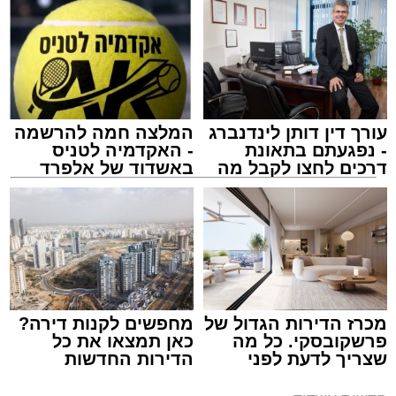
עורך דין דותן לינדנברג
המלצה חמה להרשמה
- נפגעתם בתאונת
- האקדמיה לטניס
דרכים לחצו לקבל מה
באשדוד של אלפרד
שמגיע לכם
קריאולנסקי - לילדים
ארכיון משטרה
מערכת האתר / 09:43 09.08.26
מכרז הדירות הגדול של
מחפשים לקנות דירה?
פרשקובסקי. כל מה
כאן תמצאו את כל
שצריך לדעת לפני
הדירות החדשות
שמגישים הצעה לדירה
למכירה באשדוד >>>
תגים:
משטרה
,
אשדוד
,
ירי
באשדוד