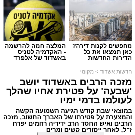
באשדוד
צילום: שמחה חסיד הצלה דרום
מערכת האתר / 00:47 09.08.26
מחפשים לקנות דירה?
המלצה חמה להרשמה
כאן תמצאו את כל
- האקדמיה לטניס
הדירות החדשות
באשדוד של אלפרד
למכירה באשדוד >>>
קריאולנסקי - לילדים
תגים:
אשדוד
,
ירי
חדשות אשדוד
>
מקומי
מזכה הרבים באשדוד יושב
הערב נפתח בשירה אדירה תוך השתתפות פעילה
אירוע ירי חמור התרחש לפני שעה קלה ברובע ב'
'שבעה' על פטירת אחיו שהלך
של הקהל הרב ששר יחד עם האמנים שירי רגש
באשדוד, כתוצאה ממנו נפצע גבר כבן 30 באורח
לעולמו בדמי ימיו
ודבקות, כאשר בהמשך הפך האולם לרחבת
בינוני.
ריקודים אחת גדולה כאשר הזמרים מקפיצים את
במוצאי שבת קודש הגיעה השמועה הקשה
הקהל בשירה אדירה אל תוך הלילה.
והמצערת על פטירתו של האברך החשוב, מזכה
כוחות ההצלה ומד"א יחד עם מתנדבי "הצלה
הרבים ואיש החסד הרב ידידיה רחמים יפרח
דרום" ו"איחוד הצלה" הוזעקו לזירה בעקבות דיווח
ז"ל, לאחר ייסורים קשים ומרים
במהלך הערב נשאו דברי ברכה מ"מ ראש העיר
על אירוע אלימות וירי.