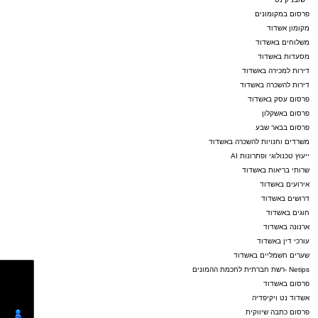
פרסום במקומונים
מקומון אשדוד
משלוחים באשדוד
מסעדות באשדוד
דירות למכירה באשדוד
דירות להשכרה באשדוד
פרסום עסק באשדוד
פרסום באשקלון
פרסום בבאר שבע
משרדים וחנויות להשכרה באשדוד
ייעוץ טכנולוגי ופתרונות AI
שרותי בריאות באשדוד
אירועים באשדוד
דרושים באשדוד
חוגים באשדוד
ארנונה באשדוד
עורכי דין באשדוד
שערים חשמליים באשדוד
Netips -רשת חברתית לחכמת ההמונים
פרסום באשדוד
אשדוד נט ויקיפדיה
פרסום כתבה שיווקית