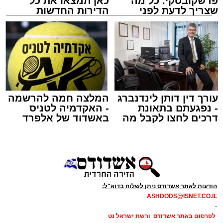
פרשקובסקי. כל מה
כאן תמצאו את כל
ASHDODS@ISNET.CO.IL
שצריך לדעת לפני
הדירות החדשות
שמגישים הצעה לדירה
למכירה באשדוד >>>
באשדוד
צילום: דוברות איחוד הצלה
עופר אשטוקר / 15:32 07.08.26
עורך דין דותן לינדנברג
המלצה חמה להרשמה
- נפגעתם בתאונת
- האקדמיה לטניס
דרכים לחצו לקבל מה
באשדוד של אלפרד
תגים:
תאונת עבודה באשדוד
שמגיע לכם
קריאולנסקי - לילדים
עובדת בת 56 נפצעה היום (שישי) באורח בינוני
לאחר שנפלה מסולם במהלך עבודתה במחסן
באזור דרך הרכבת, מתחם ביג פאשן באשדוד.
הודעות לאתר אשדודס ניתן לשלוח בדוא"ל:
ASHDODS@ISNET.CO.IL
כוחות ההצלה הוזעקו למקום בעקבות דיווח על
-
נפילה מגובה במהלך העבודה. עם הגעתם מצאו
לפרסום באתר אשדודס ורשת ישראל נט