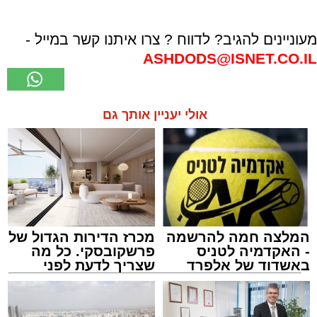
מעוניינים להגיב? לדווח ? צרו איתנו קשר במייל -
ASHDODS@ISNET.CO.IL
אולי יעניין אותך גם
המלצה חמה להרשמה
מכרז הדירות הגדול של
- האקדמיה לטניס
פרשקובסקי. כל מה
באשדוד של אלפרד
שצריך לדעת לפני
קריאולנסקי - לילדים
שמגישים הצעה לדירה
באשדוד