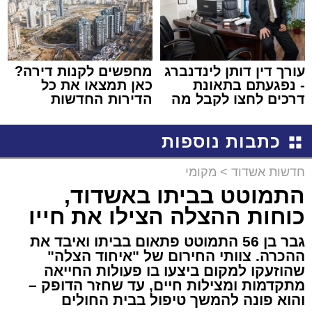
עורך דין דותן לינדנברג
מחפשים לקנות דירה?
- נפגעתם בתאונת
כאן תמצאו את כל
דרכים לחצו לקבל מה
הדירות החדשות
שמגיע לכם
למכירה באשדוד >>>
כתבות נוספות
חדשות אשדוד
>
מקומי
התמוטט בביתו באשדוד,
כוחות ההצלה הצילו את חייו
גבר בן 56 התמוטט פתאום בביתו ואיבד את
ההכרה. צוותי החירום של "איחוד הצלה"
שהוזעקו למקום ביצעו בו פעולות החייאה
מתקדמות ומצילות חיים, עד שחזר הדופק –
והוא פונה להמשך טיפול בבית החולים