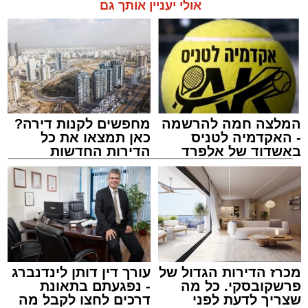
בזכות התושייה והפעילות המהירה והמקצועית של
אולי יעניין אותך גם
הצוותים בשטח, ליבו של הגבר שב לפעום.
לאחר ייצוב מצבו הראשוני, הוא פונה באמבולנס
לבית חולים להמשך קבלת טיפול רפואי כשמצבו
מוגדר יציב.
המלצה חמה להרשמה
מחפשים לקנות דירה?
מעוניינים להגיב? לדווח ? צרו איתנו קשר במייל -
- האקדמיה לטניס
כאן תמצאו את כל
ASHDODS@ISNET.CO.IL
באשדוד של אלפרד
הדירות החדשות
קריאולנסקי - לילדים
למכירה באשדוד >>>
צילום: דוברות איחוד הצלה
עופר אשטוקר / 15:32 07.08.26
מכרז הדירות הגדול של
עורך דין דותן לינדנברג
פרשקובסקי. כל מה
- נפגעתם בתאונת
שצריך לדעת לפני
דרכים לחצו לקבל מה