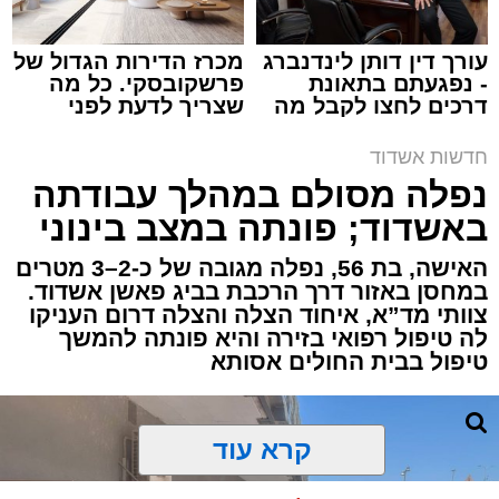
עורך דין דותן לינדנברג
מכרז הדירות הגדול של
- נפגעתם בתאונת
פרשקובסקי. כל מה
דרכים לחצו לקבל מה
שצריך לדעת לפני
תגים:
איחוד הצלה
,
אשדוד
,
הצלה
שמגיע לכם
שמגישים הצעה לדירה
באשדוד
חדשות אשדוד
אירוע דרמטי הסתיים בנס רפואי באשדוד, לאחר
נפלה מסולם במהלך עבודתה
שגבר בן 56 התמוטט בביתו שבאחד הרחובות
באשדוד; פונתה במצב בינוני
ברובע י"א בעיר, כתוצאה מאירוע פתאומי שגרם
להפסקת פעילות ליבו.
האישה, בת 56, נפלה מגובה של כ-2–3 מטרים
במחסן באזור דרך הרכבת בביג פאשן אשדוד.
צוותי מד”א, איחוד הצלה והצלה דרום העניקו
למקום הוזעקו מיד צוותי רפואה ומתנדבים של
לה טיפול רפואי בזירה והיא פונתה להמשך
ארגון "איחוד הצלה". החובשים והפרמדיקים
טיפול בבית החולים אסותא
שהגיעו לזירה הבחינו כי הגבר ללא דופק וללא
הכרה, ופתחו מיידית בפעולות החייאה מתקדמות,
הכוללות עיסויי לב ושימוש במפעם (דפיברילטור).
קרא עוד