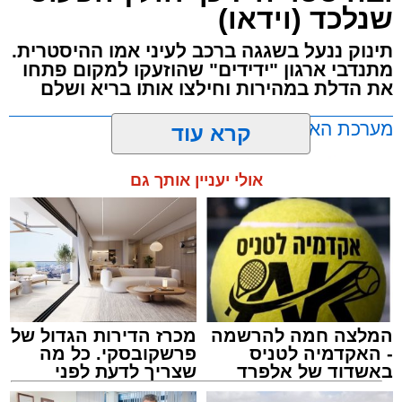
שנלכד (וידאו)
של אימה בתוך כלי הרכב. ילדים רבים ונוסעים
אחרים שהיו על האוטובוס לקו בטראומה, פרצו
תינוק ננעל בשגגה ברכב לעיני אמו ההיסטרית.
בבכי היסטרי ונאלצו לחוות רגעים של חרדה
מתנדבי ארגון "ידידים" שהוזעקו למקום פתחו
עמוקה בעיצומה של הנסיעה בכביש.
את הדלת במהירות וחילצו אותו בריא ושלם
מעוניינים להגיב? לדווח ? צרו איתנו קשר במייל -
ASHDODS@ISNET.CO.IL
מערכת האתר / 10:49 07.08.26
בעקבות פניות דחופות ודיווחים שהעבירו הנוסעים
המבוהלים למוקדי החירום, כוחות משטרה הוזעקו
קרא עוד
לזירה ועצרו את האוטובוס בהמשך המסלול כדי
לטפל באירוע ולתחקר את המעורבים.
אולי יעניין אותך גם
תגים:
אשדוד
,
ידידים
מעוניינים להגיב? לדווח ? צרו איתנו קשר במייל -
ASHDODS@ISNET.CO.IL
המלצה חמה להרשמה
מכרז הדירות הגדול של
- האקדמיה לטניס
פרשקובסקי. כל מה