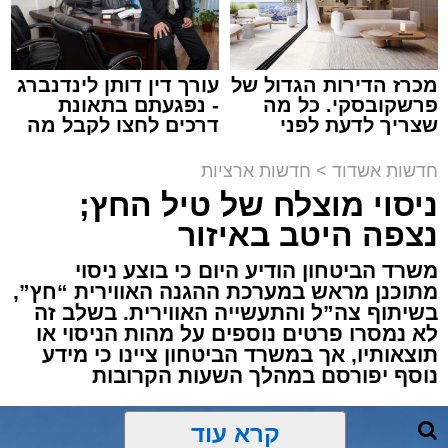
אילוסטרציה מעצר חשוד
מערכת האתר / 00:13 06.08.26
מכרז הדירות הגדול של
עורך דין דותן לינדנברג
פרשקובסקי. כל מה
- נפגעתם בתאונת
שצריך לדעת לפני
דרכים לחצו לקבל מה
שמגישים הצעה לדירה
שמגיע לכם
באשדוד
חדשות אשדוד
>
חדשות ארציות
ניסוי מוצלח של טיל החץ;
תגים:
משטרה
,
מעצר
,
אלימות
,
אשדוד
נצפה היטב באיזור
דרמה קשה ברחובות אשדוד: אירוע אלימות חמור
משרד הביטחון הודיע היום כי בוצע ניסוי
התרחש בשעות אחר הצהריים (רביעי) באחד
מתוכנן מראש במערכת ההגנה האווירית “חץ”,
הפארקים המרכזיים בעיר, במהלכו נדקר נער בן
בשיתוף צה”ל והתעשייה האווירית. בשלב זה
12 ונפצע.
לא נמסרו פרטים נוספים על מהות הניסוי או
תוצאותיו, אך במשרד הביטחון ציינו כי מידע
נוסף יפורסם במהלך השעות הקרובות
עם קבלת הדיווח במוקד 100 ובמוקדי החירום,
הוזעקו למקום כוחות הצלה רבים יחד עם שוטרי
תחנת אשדוד. צוותי הרפואה שהגיעו לזירה העניקו
קרא עוד