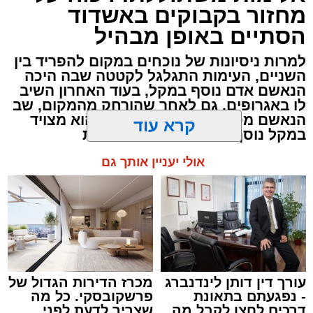
הנשיא, וחסם לחלוטין את נתיבי הנסיעה בכביש.
מחזור בקבוקים באשדוד
הסתיים באופן מבהיל
בנס, איש לא נפגע באירוע. עם קבלת הדיווח
הוזעקו למקום כוחות חירום ופיקוח עירוניים שסגרו
למרות ניסיונות של נוכחים במקום להפריד בין
השניים, העימות התגלגל לקטטה שבה היכה
את הציר לתנועה והחלו בפינוי המפגע מהכביש.
הנאשם אדם נוסף במקל, בעוד האחרון השיב
לו באגרופים. גם לאחר שהורחק מהמקום, שב
בעקבות חסימת הציר המרכזי, נהגים מתבקשים
הנאשם מספר פעמים למקום כשהוא מצויד
להימנע מהגעה לאזור ולבחור בדרכים חלופיות עד
במקל נוסף עד שהוצא משם סופית
להשלמת פינוי הענף ופתיחת הכביש מחדש
קרא עוד
לתנועה.
אולי יעניין אותך גם
עורך דין דותן לינדנברג
מכרז הדירות הגדול של