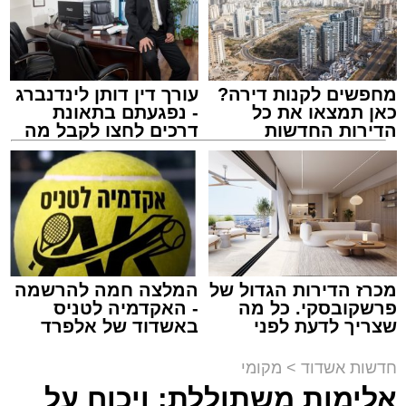
במערכת, כחלק מהמשך פיתוחה ושיפור כשירותה.
מחפשים לקנות דירה?
עורך דין דותן לינדנברג
כאן תמצאו את כל
- נפגעתם בתאונת
הדירות החדשות
דרכים לחצו לקבל מה
למכירה באשדוד >>>
שמגיע לכם
צילום: שמחה חסיד הצלה דרום
מערכת האתר / 18:48 05.08.26
מכרז הדירות הגדול של
המלצה חמה להרשמה
פרשקובסקי. כל מה
- האקדמיה לטניס
תגים:
אשדוד
,
תנועה
,
עץ
שצריך לדעת לפני
באשדוד של אלפרד
שמגישים הצעה לדירה
קריאולנסקי - לילדים
מעוניינים להגיב? לדווח ? צרו איתנו קשר במייל -
באשדוד
ענף עץ גדול במיוחד קרס אחר הצהריים (רביעי)
חדשות אשדוד
>
מקומי
ASHDODS@ISNET.CO.IL
בשדרות הרצל באשדוד, סמוך לצומת יצחק
אלימות משתוללת: ויכוח על