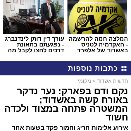
המלצה חמה להרשמה
עורך דין דותן לינדנברג
- האקדמיה לטניס
- נפגעתם בתאונת
באשדוד של אלפרד
דרכים לחצו לקבל מה
קריאולנסקי - לילדים
שמגיע לכם
כתבות נוספות
חדשות אשדוד
>
מקומי
נקם ודם בפארק: נער נדקר
באורח קשה באשדוד;
המשטרה פתחה במצוד ולכדה
חשוד
אירוע אלימות חריג וחמור פקד בשעות אחר