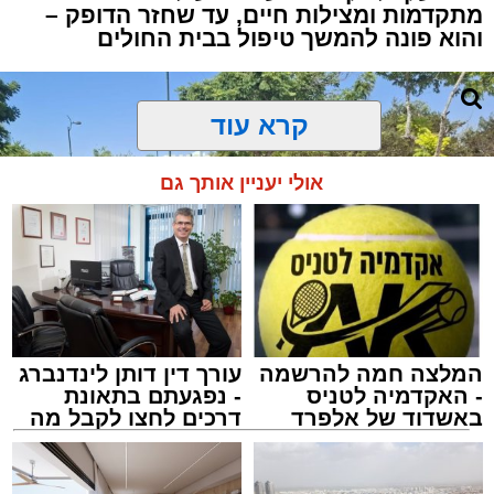
מתקדמות ומצילות חיים, עד שחזר הדופק –
והוא פונה להמשך טיפול בבית החולים
קרא עוד
אולי יעניין אותך גם
המלצה חמה להרשמה
עורך דין דותן לינדנברג
- האקדמיה לטניס
- נפגעתם בתאונת
באשדוד של אלפרד
דרכים לחצו לקבל מה
קריאולנסקי - לילדים
שמגיע לכם
צילום: דוברות איחוד הצלה