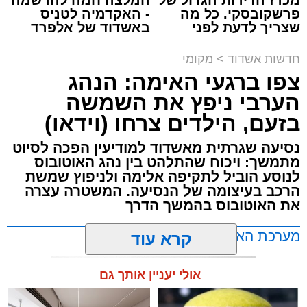
פרשקובסקי. כל מה
- האקדמיה לטניס
שצריך לדעת לפני
באשדוד של אלפרד
תגים:
תאונת עבודה באשדוד
שמגישים הצעה לדירה
קריאולנסקי - לילדים
באשדוד
חדשות אשדוד
>
מקומי
עובדת בת 56 נפצעה היום (שישי) באורח בינוני
צפו ברגעי האימה: הנהג
לאחר שנפלה מסולם במהלך עבודתה במחסן
הערבי ניפץ את השמשה
באזור דרך הרכבת, מתחם ביג פאשן באשדוד.
בזעם, הילדים צרחו (וידאו)
כוחות ההצלה הוזעקו למקום בעקבות דיווח על
נסיעה שגרתית מאשדוד למודיעין הפכה לסיוט
נפילה מגובה במהלך העבודה. עם הגעתם מצאו
מתמשך: ויכוח שהתלהט בין נהג האוטובוס
את האישה בהכרה מלאה, כשהיא סובלת מחבלות
לנוסע הוביל לתקיפה אלימה ולניפוץ שמשת
הרכב בעיצומה של הנסיעה. המשטרה עצרה
במספר אזורים בגופה לאחר שנפלה מגובה של
את האוטובוס בהמשך הדרך
כ-2 עד 3 מטרים.
מערכת האתר / 11:35 07.08.26
קרא עוד
רפאל אוקנין, כונן הצלה דרום, סיפר: “כשהגעתי
למקום הבחנתי בעובדת כשהיא בהכרה מלאה
אולי יעניין אותך גם
וסובלת מחבלות מרובות בגופה לאחר שנפלה
במהלך עבודתה. יחד עם צוותי מד”א הענקנו לה