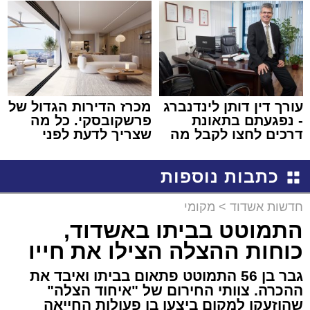
עורך דין דותן לינדנברג
מכרז הדירות הגדול של
- נפגעתם בתאונת
פרשקובסקי. כל מה
דרכים לחצו לקבל מה
שצריך לדעת לפני
שמגיע לכם
שמגישים הצעה לדירה
באשדוד
כתבות נוספות
חדשות אשדוד
>
מקומי
התמוטט בביתו באשדוד,
כוחות ההצלה הצילו את חייו
גבר בן 56 התמוטט פתאום בביתו ואיבד את
ההכרה. צוותי החירום של "איחוד הצלה"
שהוזעקו למקום ביצעו בו פעולות החייאה