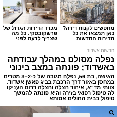
מערכת האתר / 15:39 07.08.26
מחפשים לקנות דירה?
מכרז הדירות הגדול של
כאן תמצאו את כל
פרשקובסקי. כל מה
הדירות החדשות
שצריך לדעת לפני
תגים:
איחוד הצלה
,
אשדוד
,
הצלה
למכירה באשדוד >>>
שמגישים הצעה לדירה
באשדוד
חדשות אשדוד
אירוע דרמטי הסתיים בנס רפואי באשדוד, לאחר
נפלה מסולם במהלך עבודתה
שגבר בן 56 התמוטט בביתו שבאחד הרחובות
באשדוד; פונתה במצב בינוני
ברובע י"א בעיר, כתוצאה מאירוע פתאומי שגרם
להפסקת פעילות ליבו.
האישה, בת 56, נפלה מגובה של כ-2–3 מטרים
במחסן באזור דרך הרכבת בביג פאשן אשדוד.
צוותי מד”א, איחוד הצלה והצלה דרום העניקו
למקום הוזעקו מיד צוותי רפואה ומתנדבים של
לה טיפול רפואי בזירה והיא פונתה להמשך
ארגון "איחוד הצלה". החובשים והפרמדיקים
טיפול בבית החולים אסותא
שהגיעו לזירה הבחינו כי הגבר ללא דופק וללא
הכרה, ופתחו מיידית בפעולות החייאה מתקדמות,