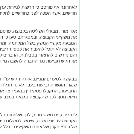
לאחרונה אף פורסם כי הרשות לניירות ער
חודשים, אשר הפכה לפני כחודשיים לחקירה
אלון מורן, מבעלי השליטה בקבוצה, פרסם
את משקיעי הקבוצה, ובמסגרתם טען כי הק
הנובעת מקשיי המשק בשל המלחמה, ומהצט
הקבוצה לא תוכל להעביר את כספי הריבית
והם נדרשים להתאזר בסבלנות. הדברים ל
אף הגיש תביעות נגד החברה להשבה מייד
בבקשה לסעדים זמניים, אותה הגיש עו"ד וי
שנגדן הוגשו התביעות בעבר לא טרחו להתיי
התביעות, התקבלו פסקי דין במעמד צד אחד
חיזוק נוסף לכך שהקבוצה נמצאת במצב של
לדבריו, קיים חשש סביר, לכך שלפחות ח
הקבוצה עד יוני השנה, שימשו לתשלום ריבי
של כספי הקרן של אותם משקיעים - כלל לא