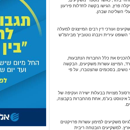
ודיקלה פרץ, הגישו בקשה לחדלות פירעון
בעלי השליטה שבהן.
קבצו עשרות משקיעים ועורכי דין רבים המייצגים למעלה
שופט עירית וינברג נוטוביץ' מביהמ"ש
כניס את כלל החברות הנתבעות,
נגרד, המייצג עשרות משקיעים, הבקשה
נושים, בסכומים שהצטברו, על פי
רסונל מצויות בבעלות ישירה ועקיפה של
ל אינווסט בע"מ, אחת מהחברות בקבוצה,
ים.
יוס משקיעים למימון עשרות פרויקטים
נית ותמ"א 38 ברחבי הארץ. למשקיעים הובטחה ריבית