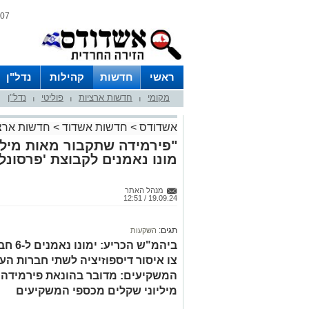
07 אוגוסט 2026 / 04:12
ראשי
חדשות
קהילות
נדל"ן
מקומי
חדשות ארציות
פוליטי
נדל"ן
|
|
|
אשדודס
>
חדשות אשדוד
>
חדשות ארצ
"פירמידה שתקבור מאות מילי
מונו נאמנים לקבוצת 'פרסונל'
מנהל האתר
19.09.24 / 12:51
תגים:
השקעות
ביהמ"ש
צו איסור דיספוזיציה לשתי חברות ה
המשקיעים: מדובר בהונאת פירמידה 
מיליוני שקלים מכספי המשקיעים