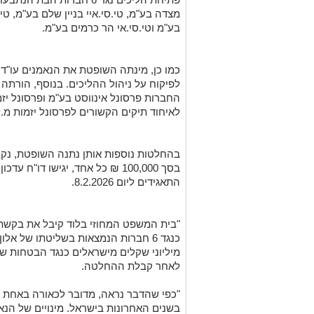
מצדה בע"מ, טי.סי.איי בניין שלם בע"מ, טי.
בע"מ וטי.סי.אי הר כרמים בע"מ.
כמו כן, מינתה השופטת את הנאמנים עו"ד דו
לפיקוח על ניהול ההליכים. בנוסף, הורתה 
החברות פרסונל אינווסט בע"מ ופרסונל יז
לאיחוד תיקים הקשורים לפרסונל יזמות מ.ל
בהחלטות נוספות אותן נתנה השופטת, נקב
התאגידים ליום 8.2.2026.
"בית המשפט המחוזי בלוד קיבל את בקשתי
כנגד 6 חברות הנמצאות בשליטתו של אל
מיליוני שקלים מישראלים כנגד הבטחות של 
לאחר קבלת ההחלטה.
"כפי שהדבר נראה, מדובר לכאורה באחת מ
בשנים האחרונות בישראל. מינויים של הנאמנ