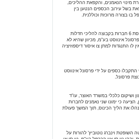
 מינוי הנאמנים, והקפאת ההליכים,
את בשל עירוב הכספים הנטען בין
 בו בצורה מרוכזת וכוללנית.
לבסוף נסוג ב"כ הקבוצה מהתנגדותו להכנסת 6 חברות בקבוצה להליכי חדלות
 פרסונל אינווסט בע"מ, מכיוון שהיא לא
ן לו התנגדות למתן צו איסור דיספוזיציה
 התקבלו כספים על ידי פרסונל אינווסט
צת פרסונל.
ן ושיקום כלכלי במשרד האוצר, עו"ד
, הציעה כי ימונו שני נאמנים לחברות
נהלו את הליך הכינוס, תוך המשך פעולת
שופטת וינברג נוטוביץ' להורות על
בת הנתבעות, ובהן טי.סי.איי הכרמל בע"מ, טי.סי.אי