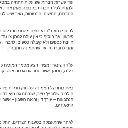
עוד עשרות חברות שפועלות תחתיה במסגרת
ולמנות לכל החברות בקבוצה נאמן אחד, וז
החברות, הנושים והבטוחות, מצב שיש לטפל
פירעון, אך הוסיף כי אין עילה למתן צו נגד
חייבת כספים ולא קיבלה כספים. לדבריו, אי
זמני לחברה זו, עד שהתמונה תתבהר.
עו"ד וישינגרד מצידו הציג מסמך המוכיח כי
בע"מ, מסמך אשר סתר את גרסת אנשי קבו
באת כוחו של הממונה על חוק חדלות פירעו
הילה פישלוביץ' טייב, שנכחה גם היא בדיון
הנתבעות – עורך דין ורואה חשבון – אשר י
התאגידים.
לאחר שהתעמקה בטענות הצדדים, החליטה ה
פתיחת הליכים נגד 6 חברות ה