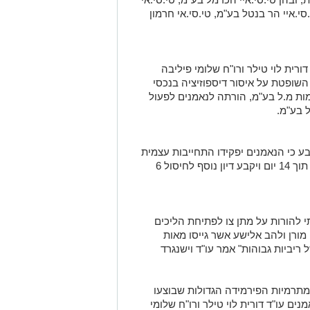
סי.איי הר בנטל בע"מ, טי.סי.אי חרמון
רית לוי טילר ורו"ח שלומי פיליבה
השופטת על איסור דיספוזיציה בנכסי
מות מ.ל בע"מ, הורתה לנאמנים לפעול
 בע"מ.
ע כי הנאמנים יפקידו התחייבות עצמית
בסך 100,000 ₪ כל אחד, יגישו דו"ח עדכון תוך 14 יום ויקבע דיון נוסף לחיסול 6
 להורות על מתן צו לפתיחת הליכים
ון מורן ולהב אלישע אשר גייסו מאות
ריביות גבוהות" אמר עו"ד וישנגרד
תרמיות הפירמידה הגדולות שבוצעו
ים עו"ד דורית לוי טילר ורו"ח שלומי