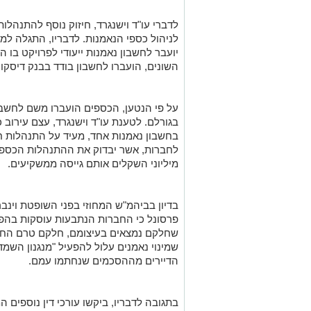
לדברי עו"ד וישנגרד, חיזוק נוסף להתנהל
לניהול כספי הנאמנות. לדבריו, התגלה ל
יועבר לחשבון נאמנות ייעודי לפרויקט בו 
השונים, הועברו לחשבון בודד בבנק דיסקו
על פי הנטען, הכספים הועברו משם לחשבו
בגורלם. לטענת עו"ד וישנגרד, עצם עירוב
בחשבון נאמנות אחד, מעיד על התנהלות חס
לחברות, אשר יבדוק את ההתנהלות הכספית
מיליוני השקלים אותם גייסה ממשקיעים.
בדיון בביהמ"ש המחוזי בפני השופטת וינברג
פרסונל כי החברות הנתבעות עוסקות בהפ
שחלקם נמצאים בעיצומם, חלקם טרם החלו
שמינוי נאמנים עלול להפעיל "מנגנון השמ
הדיירים מההסכמים שנחתמו עמם.
בתגובה לדבריו, ביקשו עורכי דין נוספים 