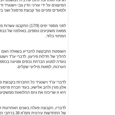
המיוצגים על ידי עורכי הדין צבי וישנגרד 
ולסעדים זמניים נגד קבוצת פרסונל ושני 
לפני מספר ימים (17/9) הת
ממאה משקיעים נוספים, באולמה של כבוד ה
המחוזי בלוד.
השופטת התבקשה להכריע בשאלה האם לה
להליך של חדלות פירעון. לדברי עו"ד ויש
נועדה למנוע הברחת נכסים ופגיעה בכספי 
הערכות, למאות מיליוני שקלים.
לדברי עו"ד וישנגרד כל החברות בקבוצת פ
אלון מורן ולהב אלישע, בעוד חברת פרסונ
היא זו שריכזה את גיוס ההלוואות ממשקיע
לדבריו, הקבוצה פעלה בשנים האחרונות לג
של התחדשות עירו