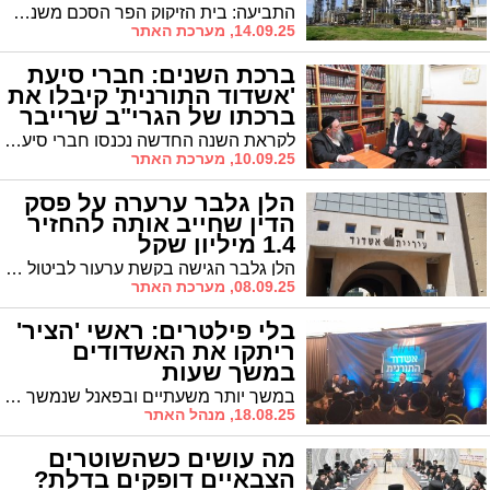
התביעה: בית הזיקוק הפר הסכם משנת 2014 והפסיק לשלם עבור שירותי עגינה. על פי כתב האישום, בית הזיקוק הפחית בעצמו 2 מיליון שקל מהתשלום השנתי
14.09.25, מערכת האתר
ברכת השנים: חברי סיעת
'אשדוד התורנית' קיבלו את
ברכתו של הגרי"ב שרייבר
לקראת השנה החדשה נכנסו חברי סיעת אשדוד התורנית לקבלת ברכה ועצה מהגאון רבי בונם שרייבר שליט"א גאב"ד אשדוד
10.09.25, מערכת האתר
הלן גלבר ערערה על פסק
הדין שחייב אותה להחזיר
1.4 מיליון שקל
הלן גלבר הגישה בקשת ערעור לביטול פסק דין המחייב אותה להחזיר 1.4 מיליון שקל לקבלן שמימן את קמפיין הבחירות שלה ב-2018. הסכסוך נסוב על פרשנות הסכם הלוואה למימון פוליטי
08.09.25, מערכת האתר
בלי פילטרים: ראשי 'הציר'
ריתקו את האשדודים
במשך שעות
במשך יותר משעתיים ובפאנל שנמשך אל תוך הלילה סיפרו ראשי 'הציר' את הנסיבות שהביאו להקמתו של 'הציר' שינה את המפה הפוליטית החרדית. "בזכות פעילות 'הציר' נמנעו צעדים שיכלו לפגוע בציבור החרדי כולו" * ומדוע, אכן, לא חוקק חוק גיוס?
18.08.25, מנהל האתר
מה עושים כשהשוטרים
הצבאיים דופקים בדלת?