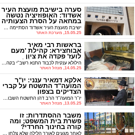
סערה בישיבת מועצת העיר
אשדוד: האופוזיציה נטשה
במחאה על הסרת הצעותיה
ישיבת מועצת העיר אשדוד הסתיימה אתמול בתוך דקות ספורות לאחר שחברי האופוזיציה נטשו את אולם הישיבות במחאה על הסרת שלוש הצעות לסדר שהגישו. גבי כנפו: , "כל הצעה לסדר שהוסרה מסדר היום קיבלה נימוק מפורט ומדויק. חברי האופוזיציה משתמשים בכלי של הצעה לסדר ללא בדיקה מעמיקה וחסרת אחריות ולפעמים אפילו גובלת בציניות"
15.05.25, מערכת האתר
בראשות רבי מאיר
אבוחצירא: קהילת 'מעם
לועז' פקדה את ציון
הרשב"י וערכו הילולא ביער
הילולא ענקית לכבוד התנא רשב"י בקהילת "מעם לועז": בני הקהילה התפללו בציון הרשב"י וחגגו לכבוד ההילולא ביער מירון כמידי שנה
מירון
14.05.25, מנהל האתר
אלקא דמאיר ענני: יו"ר
המועה"ד התשטח על קברי
הצדיקים בצפון
יו"ר המועה"ד הרב דהן התשטח השבוע על קברי הצדיקים בטבריה ובמירון שם העתיר בתפילה לישועת הכלל
13.05.25, מנהל האתר
משבר ההסתדרות: זו
פשרת בית המשפט; ומה
קורה בחינוך החרדי?
לאחר מגעים לאורך הלילה שלא צלחו אפשר בית הדין לעבודה לקיים את השביתה במערכת החינוך הכללית עד 10 בבוקר. גני הילדים פועלים כרגיל. במוסדות החינוך החרדי הלימודים מתקיימים כרגיל