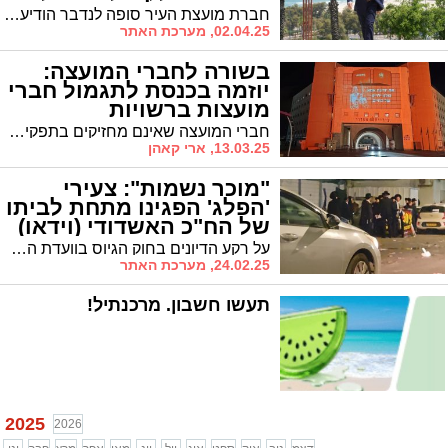
חברת מועצת העיר סופה לנדבר הודיעה היום על פרישתה מסיעת "אין לנו עוד אשדוד" והצטרפותה לקואליציה העירונית בראשות ראש העיר ד"ר יחיאל לסרי. גלבר: "לסרי עסוק בהישרדות פוליטית"
02.04.25, מערכת האתר
בשורה לחברי המועצה:
יוזמה בכנסת לתגמול חברי
מועצות ברשויות
חברי המועצה שאינם מחזיקים בתפקיד יקבלו שכר. אך מי יממן?
13.03.25, ארי קאהן
"מוכר נשמות": צעירי
'הפלג' הפגינו מתחת לביתו
של הח"כ האשדודי (וידאו)
על רקע הדיונים בחוק הגיוס בוועדת החוץ והביטחון, מפגינים בשעה זו צעירי 'הפלג הירושלמי' מתחת לביתו של חבר הכנסת מאשדוד ר' ינון אזולאי מש"ס בלב רובע ז'
24.02.25, מערכת האתר
תעשו חשבון. מרכנתיל!
2025
2026