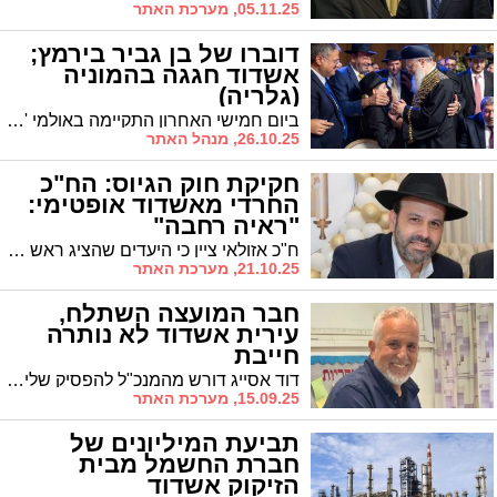
05.11.25, מערכת האתר
דוברו של בן גביר בירמץ;
אשדוד חגגה בהמוניה
(גלריה)
ביום חמישי האחרון התקיימה באולמי 'האופרה' בעיקר שמחת בר המצווה של יונתן אלחרר, בנו של אריאל אלחרר - דוברו ויועצו הקרוב של השר לביטחון פנים. כל המי ומי הגיעו לברך. צפו בגלריה הססגונית
26.10.25, מנהל האתר
חקיקת חוק הגיוס: הח"כ
החרדי מאשדוד אופטימי:
"ראיה רחבה"
ח"כ אזולאי ציין כי היעדים שהציג ראש הממשלה נתניהו - גיוס 4,800 חרדים בשנה הראשונה ו-5,760 בשנה השנייה - מתכתבים עם הדיונים בוועדה. עם זאת, הוא הדגיש כי ההחלטה הסופית תלויה בגדולי ישראל לאחר הנחת טיוטת החוק
21.10.25, מערכת האתר
חבר המועצה השתלח,
עירית אשדוד לא נותרה
חייבת
דוד אסייג דורש מהמנכ"ל להפסיק שליחת הזמנות במייל קבוצתי. "פגיעה בכבוד ובפרטיות העובדים". העירייה: "פועלים בהתאם לחוק"
15.09.25, מערכת האתר
תביעת המיליונים של
חברת החשמל מבית
הזיקוק אשדוד