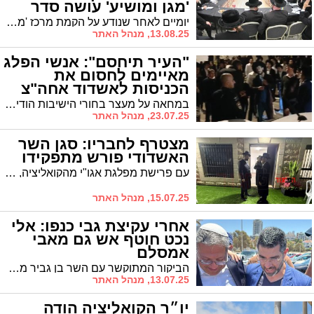
'מגן ומושיע' עושה סדר
יומיים לאחר שנודע על הקמת מרכז 'מגן ומושיע' להתמודדות עם חוק הגיוס בראשו עומד ר' ישראל פרוש, והמרכז מנפק דף מידע עם הוראות ברורות כיצד יש לפעול - דבר שעד כה לא עמד לרשות ההורים והבחורים
13.08.25, מנהל האתר
"העיר תיחסם": אנשי הפלג
מאיימים לחסום את
הכניסות לאשדוד אחה"צ
במחאה על מעצר בחורי הישיבות הודיע היום 'הפלג' כי אנשיו יחסמו את עורקי התנועה המרכזים בארץ. בין היתר צפויות להיחסם הכניסות לאשדוד. האם ראש העיר יצליח להפעיל את השפעתו שוב על 'הפלג' ולמנוע את ההפגנות בסמוך לעיר?
23.07.25, מנהל האתר
מצטרף לחבריו: סגן השר
האשדודי פורש מתפקידו
עם פרישת מפלגת אגו"י מהקואליציה, מודיע גם סגן שר התרבות הרב יעקב טסלר על פרישתו 'לאור החלטת מועצת גדולי התורה'
15.07.25, מנהל האתר
אחרי עקיצת גבי כנפו: אלי
נכט חוטף אש גם מאבי
אמסלם
הביקור המתוקשר עם השר בן גביר ממשיך להכות גלים בעירית אשדוד. אחרי שממ"ק ראש העיר גבי כנפו הודיע כי נשללו חלק מסמכויותיו של אלי נכט, גם אבי אמסלם שולף ציפורניים: "הגיע הזמן לחשוב לא רק על הנראות"
13.07.25, מנהל האתר
יו״ר הקואליציה הודה