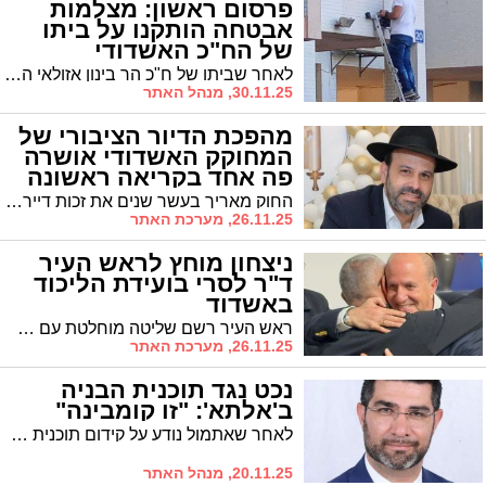
פרסום ראשון: מצלמות
אבטחה הותקנו על ביתו
של הח"כ האשדודי
לאחר שביתו של ח"כ הר בינון אזולאי הפך ליעד אסטרטגי מבחינתם של בחורי 'הפלג הירושלמי' שמפגינים במקום אחת לכמה ימים, הותקנו היום מצלמות אבטחה סביב הבניין כחלק מתיגבור האבטחה
30.11.25, מנהל האתר
מהפכת הדיור הציבורי של
המחוקק האשדודי אושרה
פה אחד בקריאה ראשונה
החוק מאריך בעשר שנים את זכות דיירי הדיור הציבורי לרכוש את דירותיהם בהקלות משמעותיות במחיר ובתנאים
26.11.25, מערכת האתר
ניצחון מוחץ לראש העיר
ד"ר לסרי בועידת הליכוד
באשדוד
ראש העיר רשם שליטה מוחלטת עם 85% מהקולות; בלולו נותר עם 15% מהקולות; פורטל נפל מתחת לאחוז החסימה ונעלם מהמפה הפוליטית
26.11.25, מערכת האתר
נכט נגד תוכנית הבניה
ב'אלתא': "זו קומבינה"
לאחר שאתמול נודע על קידום תוכנית פינוי 'אלתא' והסבתה למגורים לציבור החרדי, מתקומם נכט נגד התוכנית: "מדוע לייעד רק למגזר החרדי?"
20.11.25, מנהל האתר