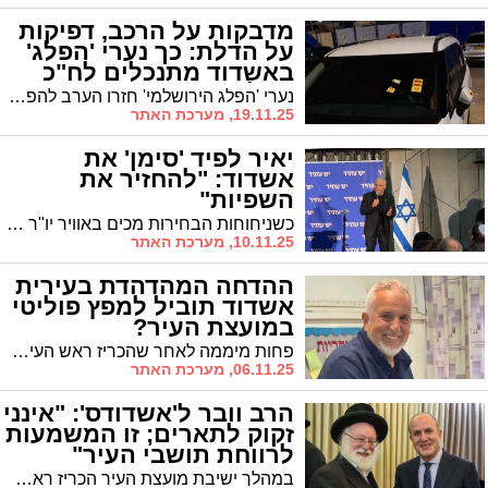
מדבקות על הרכב, דפיקות
על הדלת: כך נערי 'הפלג'
באשדוד מתנכלים לח"כ
אזולאי
נערי 'הפלג הירושלמי' חזרו הערב להפגין למרגלות ביתו של ח"כ האשדודי ינון אזולאי המתגורר בלב רובע ז'. מדבקות הודבקו על רכבו, חלקם דפקו על דלתו והטרידוהו והמשטרה מתקשה לאכוף שכן מדובר בנערים צעירים
19.11.25, מערכת האתר
יאיר לפיד 'סימן' את
אשדוד: "להחזיר את
השפיות"
כשניחוחות הבחירות מכים באוויר יו"ר האופוזיציה יאיר לפיד הגיע אמש לאשדוד למפגש פוליטי עם תושבים, פעילים וחברי כנסת. "רק החלפת הממשלה ושינוי סדר העדיפויות יחזירו את השפיות לישראל", אמר, תוך שהוא מתווה את החזון של יש עתיד לאופן ניהול המדינה
10.11.25, מערכת האתר
ההדחה המהדהדת בעירית
אשדוד תוביל למפץ פוליטי
במועצת העיר?
פחות מיממה לאחר שהכריז ראש העיר ד"ר יחיאל לסרי על "דם חדש" שייכנס למינהל התפעול כדי לשים סוף למשבר הניקיון בעיר, הודח דויד אסייג, מספר 2 ברשימתו של אלי נכט ממינהל התפעול. האם יש קשר בין הדבקים? נכט: "מצר על ההחלטה"
06.11.25, מערכת האתר
הרב וובר ל'אשדודס': "אינני
זקוק לתארים; זו המשמעות
לרווחת תושבי העיר"
במהלך ישיבת מועצת העיר הכריז ראש העיר על הענקת תואר 'משנה ראש העיר' ליו"ר סיעת אשדוד התורנית הרב אפרים וובר. בשיחה עם 'אשדודס' מסביר הרב וובר את המשמעות: "תוקצה לשכה ושירותי משרד לרווחת תושבי העיר"