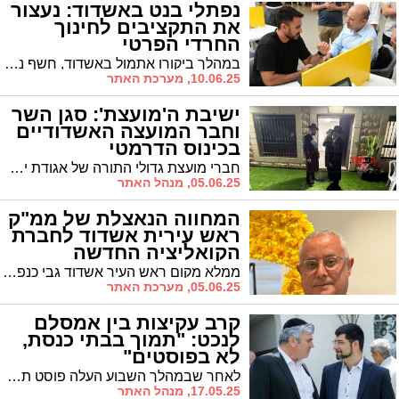
נפתלי בנט באשדוד: נעצור
את התקציבים לחינוך
החרדי הפרטי
במהלך ביקורו אתמול באשדוד, חשף נפתלי בנט, המבקש להתמודד על ראשות הממשלה פעם נוספת, את משנתו בנושאים הנוגעים לציבור החרדי. "מי שרוצה ללמוד במערכת חינוך פרטית/חרדית שאינה עונה על צרכי המדינה, שיממן זאת מכיסו, לא מכיסם של תושבי מדינת ישראל", אמר במהלך ביקור בביתו של מו"ל 'אשדוד נט' איל בן שמחון
10.06.25, מערכת האתר
ישיבת ה'מועצת': סגן השר
וחבר המועצה האשדודיים
בכינוס הדרמטי
חברי מועצת גדולי התורה של אגודת ישראל מתכנסים בשעה זו באכסנייתו של האדמו"ר מויזניץ במושב-אורה כדי לדון בצעדים הנדרשים לנוכח אי קידום החוק שיסדיר את מעמדם של בני הישיבות. בפתח נצפו סגן השר האשדודי ח"כ הרב טסלר עם חבר המועצה הרב שמואל שוק.
05.06.25, מנהל האתר
המחווה הנאצלת של ממ"ק
ראש עירית אשדוד לחברת
הקואליציה החדשה
ממלא מקום ראש העיר אשדוד גבי כנפו החליט לפתוח את לשכתו עבור השרה לשעבר וחברת הקואליציה החדשה סופה לנדבר, במחווה של כבוד והערכה.
05.06.25, מערכת האתר
קרב עקיצות בין אמסלם
לנכט: "תמוך בבתי כנסת,
לא בפוסטים"
לאחר שבמהלך השבוע העלה פוסט תמונות שבהן הוא נראה מניח תפילין ודיווח על התקרבות לדת, עקץ אמסלם: "לא די בהתקרבות לדת. תמוך בבתי כנסת". נכט בתגובה: "אני יהודי גאה שמכבד את המסורת ותמיד אכבד". על מה המריבה?
17.05.25, מנהל האתר