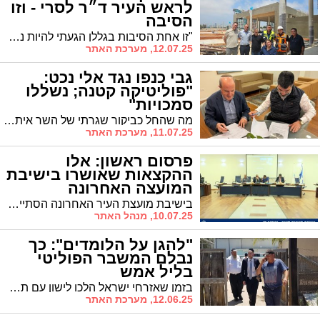
לראש העיר ד״ר לסרי - וזו
הסיבה
"זו אחת הסיבות בגללן הגעתי להיות נבחר ציבור", סיפר יו"ר הקואליציה. "הזדמנה לי הזכות לסייע ללוחמינו שנפצעו בקרב בתקצוב בתי לוחם והקמת חדשים, חוק כה חשוב שאני מקדם בימים אלו, ודואג למי שהקריב את שלמות גופו למען המדינה".
12.07.25, מערכת האתר
גבי כנפו נגד אלי נכט:
"פוליטיקה קטנה; נשללו
סמכויות"
מה שהחל כביקור שגרתי של השר איתמר בן גביר באשדוד הפך לזירת קרב לוהטת בין סביבת ראש העיר יחיאל לסרי לסגנו אלי נכט כאשר ממ"ק ראש העיר גבי כנפו מגלה כי נשללו מנכט חלק מסמכויותיו ואף מזהיר כי אם הדפוס יימשך - "יינקטו צעדים נוספים"
11.07.25, מערכת האתר
פרסום ראשון: אלו
ההקצאות שאושרו בישיבת
המועצה האחרונה
בישיבת מועצת העיר האחרונה הסתיים הליך ההקצאה של מספר מוסדות ציבור ברבעים החרדיים, ביניהם: תלמוד תורה, בתי כנסת ומקוואות
10.07.25, מנהל האתר
"להגן על הלומדים": כך
נבלם המשבר הפוליטי
בליל אמש
בזמן שאזרחי ישראל הלכו לישון עם תחושה של כאוס פוליטי, שניים ניהלו את המשחק הדק והמורכב של הפוליטיקה הישראלית: סגן השר אורי מקלב ויו"ר ש"ס אריה דרעי. לא בגלוי, לא בוועדות הכנסת, אלא בחדרי הכוח האמיתיים שבהם נולדות ההחלטות. כך נבלם אמש המשבר הפוליטי
12.06.25, מערכת האתר