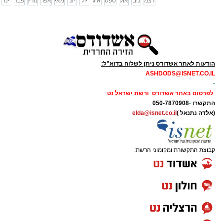
דצמ
נוב
אוק
ספט
אוג
יול
יונ
מאי
אפר
מרץ
פבר
ינו
הודעות לאתר אשדודס ניתן לשלוח בדוא"ל:
ASHDODS@ISNET.CO.IL
-
לפרסום באתר אשדודס ורשת ישראל נט
התקשרו
-
050-7870908
(אלדה נתנאל )
elda@isnet.co.il
קבוצת התקשורת ומקומוני הרשת: