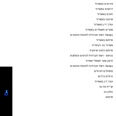
אירועים באשדוד
דרושים באשדוד
חוגים באשדוד
ארנונה באשדוד
עורכי דין באשדוד
שערים חשמליים באשדוד
Netips -רשת חברתית לחכמת ההמונים
פרסום באשדוד
אשדוד נט ויקיפדיה
פרסום כתבה שיווקית
נטיפס - רשת חברתית לטיפים והמלצות
תיקון שער חשמלי אשדוד
Netips -רשת חברתית לחכמת ההמונים
מסלולים לטיולים
טיולים בדרום
עורך דין באשדוד
קריית גת נט
חולון נט
פרסום