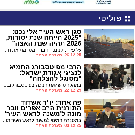
פוליטי
סגן ראש העיר אלי נכט:
"2025 הייתה שנת יסודות,
2026 תהיה שנת האצה"
על פי הנתונים, החברה מסיימת את השנה עם ניצול תקציבי של כ-54% ופורטפוליו של 15 פרויקטים פעילים בשלבי ביצוע ותכנון, בהיקף תקציבי כולל של כ-1.2 מיליארד שקל
26.12.25, מערכת האתר
הרבי מפיטסבורג החמיא
לנציגי אגודת ישראל:
"מסוגל להצלחה"
במהלך טיש זאת חנוכה בפיטסבורג בהשתתפות ראש העיר ד"ר יחיאל לסרי וסגנו יו"ר אגודת ישראל יחיאל וינגרטן, שיבח האדמו"ר את ראש העיר ואת נציגי אגודת ישראל
22.12.25, מערכת האתר
פה אחד: יו"ר אשדוד
התורנית הרב אפרים וובר
מונה ל'משנה לראש העיר'
במסגרת המינוי למשנה לראש העיר תוקצה לשכה ושירותי משרד לטובת הפעילות הציבורית ולרווחת קהילות הקודש באשדוד. הרב וובר הודה לראש העיר ד"ר לסרי על האמון ועל שיתוף הפעולה ההדוק עם סיעת 'אשדוד התורנית' לטובת כלל הציבור בעיר
03.12.25, מערכת האתר