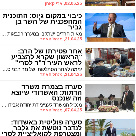
02.05.25, ארי קאהן
כיבוי במקום גיוס: התוכנית
המהפכנית של השר בן
גביר
מאות חרדים ישתלבו במערך הכבאות בישראל. השר לביטחון לאומי, ח"כ איתמר בן גביר: "הציבור החרדי קרוב מאד לליבי. ישנה עליה דרמטית במספר המתגייסים החרדים לשירות במסגרות השונות"
21.04.25, מנהל האתר
אחר פטירתו של הרב:
"הראשון שקרא להצביע
לראש העיר ד"ר לסרי"
יממה לאחר הסתלקותו של נזר רבני ספרד מזכירים בעיר את קריאתו של הגר"מ מזוז שהביאה למפנה. "היה הראשון שקרא להצביע לראש העיר"
21.04.25, מנהל האתר
סערה בצמרת משרד
הדתות: האשדודי שיוצא
וזה שנכנס
מנכ"ל המשרד לענייני דת יהודה אבידן צפוי ככל הנראה לסיים את תפקידו במשרד הדתות. מי יכנס במקומו?
07.04.25, מנהל האתר
סערה פוליטית באשדוד:
לנדבר נוטשת את גלבר
ומצטרפת לקואליציית לסרי