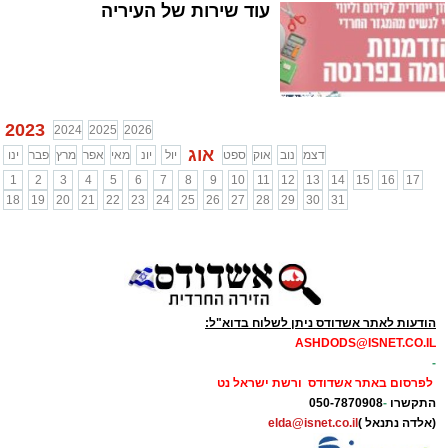
עוד שירות של העיריה
2023
2024
2025
2026
אוג
דצמ
נוב
אוק
ספט
יול
יונ
מאי
אפר
מרץ
פבר
ינו
1
2
3
4
5
6
7
8
9
10
11
12
13
14
15
16
17
18
19
20
21
22
23
24
25
26
27
28
29
30
31
הודעות לאתר אשדודס ניתן לשלוח בדוא"ל:
ASHDODS@ISNET.CO.IL
-
לפרסום באתר אשדודס ורשת ישראל נט
התקשרו
-
050-7870908
(אלדה נתנאל )
elda@isnet.co.il