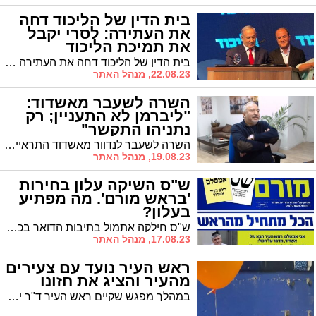
בית הדין של הליכוד דחה
את העתירה: לסרי יקבל
את תמיכת הליכוד
בית הדין של הליכוד דחה את העתירה שהגיש יעקב שטרית וקבע כי לסרי ומפלגתו יקבלו את תמיכת מפלגת השלטון. מה המשמעות פרט למימון בסכום של מיליוני שקלים?
22.08.23, מנהל האתר
השרה לשעבר מאשדוד:
"ליברמן לא התעניין; רק
נתניהו התקשר"
השרה לשעבר לנדוור מאשדוד התראיינה ל'מעריב' שם סיפרה כי רה"מ היה היחיד שהתקשר להתעניין בשלומה לאחר שעברה ניתוח להסרת גידול. ומה דעתה על הרפורמה?
19.08.23, מנהל האתר
ש"ס השיקה עלון בחירות
'בראש מורם'. מה מפתיע
בעלון?
ש"ס חילקה אתמול בתיבות הדואר בכל רחבי העיר את עלוני 'בראש מורם' כשהעילון נחשב ליריית הפתיחה של מטה ש"ס. בעלון מתראיינות דמויות מפתיעות, אך גם אמסלם מפתיע בכך שאינו תוקף חזיתית את לסרי
17.08.23, מנהל האתר
ראש העיר נועד עם צעירים
מהעיר והציג את חזונו
במהלך מפגש שקיים ראש העיר ד"ר יחיאל לסרי וממלא מקומו עו"ד גבי כנפו יחד עם צעירים מאשדוד עלו הנושאים הבוערים על השולחן וגם ניתנו תשובות ברורות בנושאים המרכזיים החשובים לצעירי העיר