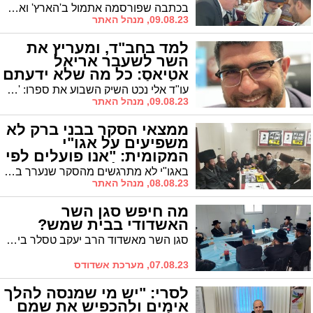
בכתבה שפורסמה אתמול ב'הארץ' ואשר מנתחת את המתרחש בערים החרדיות, ניתנת הצצה למתרחש באשדוד ונכתב כי למה שקורה בעיר יהיו השלכות על ערים אחרות, בעיקר בני ברק * דברים מפי כתבם
09.08.23, מנהל האתר
למד בחב"ד, ומעריץ את
השר לשעבר אריאל
אטיאס: כל מה שלא ידעתם
על אלי נכט
עו"ד אלי נכט השיק השבוע את ספרו: 'חזונכט'. בפרק הראשון הוא מגולל את הסיבות שהניעו אותו להיכנס לפוליטיקה, אך בה בעת מטיח רפש בכצנלסון, ועל הדרך מספר כי למד בחב"ד והיה עוזרו של שר התקשורת בעבר אריאל אטיאס ש"היה שר התקשורת המוצלח ביותר בלי טלוויזיה בבית". הנה הפרק הראשון
09.08.23, מנהל האתר
ממצאי הסקר בבני ברק לא
משפיעים על אגו"י
המקומית: "אנו פועלים לפי
מה שטוב לעיר"
באגו"י לא מתרגשים מהסקר שנערך בבני ברק, על אף שמדובר בממצאים מפתיעים. "קיבלנו את ההחלטה לפי מה שטוב לאשדוד", אומר לנו גורם בכיר באגו"י. "ואנו פועלים לפי מה שטוב לעיר"
08.08.23, מנהל האתר
מה חיפש סגן השר
האשדודי בבית שמש?
סגן השר מאשדוד הרב יעקב טסלר ביקר היום בבית שמש ונועד עם מנהלי המוסדות המקומיים וראשי הקהילות של חסידות ויזניץ בעיר לקראת הבחירות המוניציפאליות בעיר
07.08.23, מערכת אשדודס
לסרי: "יש מי שמנסה להלך
אימים ולהכפיש את שמם