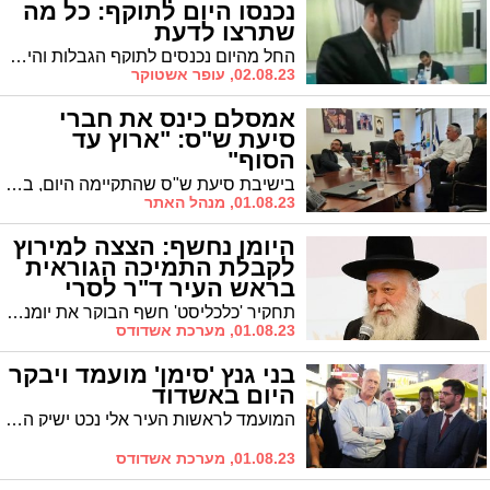
נכנסו היום לתוקף: כל מה
שתרצו לדעת
החל מהיום נכנסים לתוקף הגבלות והיתרים שקיימים בחוק הבחירות. רוני סאיג עושה לכם סדר בכל מה שנכנס לתוקף
02.08.23, עופר אשטוקר
אמסלם כינס את חברי
סיעת ש"ס: "ארוץ עד
הסוף"
בישיבת סיעת ש"ס שהתקיימה היום, בה השתתפו כל נציגי הסיעה, הבהיר יו"ר הסיעה אמסלם כי בכוונתו "לרוץ עד הסוף". הוא הביע תקווה כי גם אגו"י תחבור אליו - אם כי המפלגה האשכנזית כבר הבהירה שלש"ס לא יהיו ציפיות
01.08.23, מנהל האתר
היומן נחשף: הצצה למירוץ
לקבלת התמיכה הגוראית
בראש העיר ד"ר לסרי
תחקיר 'כלכליסט' חשף הבוקר את יומנו של שר השיכון יצחק גולדקנופף ממנו עולה כי לא מעט פגישות שקיים בחודשים האחרונים הוקדשו לטובת שאלת ההכרעה בתמיכה לראשות העיר אשדוד
01.08.23, מערכת אשדודס
בני גנץ 'סימן' מועמד ויבקר
היום באשדוד
המועמד לראשות העיר אלי נכט ישיק הערב את קמפיין מפלגתו באולמי אילבן בעיר. האורח המרכזי: יו״ר המחנה הממלכתי בני גנץ
01.08.23, מערכת אשדודס