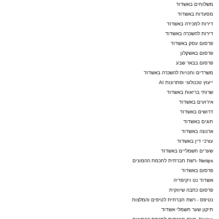
משלוחים באשדוד
מסעדות באשדוד
דירות למכירה באשדוד
דירות להשכרה באשדוד
פרסום עסק באשדוד
פרסום באשקלון
פרסום בבאר שבע
משרדים וחנויות להשכרה באשדוד
ייעוץ טכנולוגי ופתרונות AI
שרותי בריאות באשדוד
אירועים באשדוד
דרושים באשדוד
חוגים באשדוד
ארנונה באשדוד
עורכי דין באשדוד
שערים חשמליים באשדוד
Netips -רשת חברתית לחכמת ההמונים
פרסום באשדוד
אשדוד נט ויקיפדיה
פרסום כתבה שיווקית
נטיפס - רשת חברתית לטיפים והמלצות
תיקון שער חשמלי אשדוד