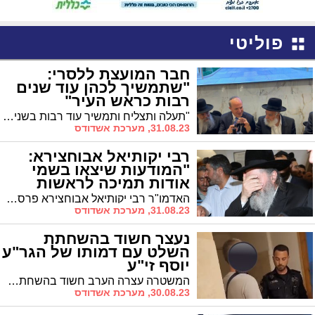
פוליטי
חבר המועצת ללסרי:
"שתמשיך לכהן עוד שנים
רבות כראש העיר"
"תעלה ותצליח ותמשיך עוד רבות בשנים לכהן כראש העיר" - במילים אלו בירך בחביבות מיוחדת מרן הגר"ש מחפוד חבר מועצת חכמי התורה את ראש העיר אשדוד ד"ר יחיאל לסרי בשמחת בר המצוה לנינו
31.08.23, מערכת אשדודס
רבי יקותיאל אבוחצירא:
"המודעות שיצאו בשמי
אודות תמיכה לראשות
העיר - שקריות"
האדמו"ר רבי יקותיאל אבוחצירא פרסם היום הבהרה לפיה המודעות שפורסמו בשמו על תמיכתו ביו"ר ש"ס בעיר, אבי אמסלם - הינן שקריות. אמסלם בתגובה: "מעולם לא טענתי שתמך בי"
31.08.23, מערכת אשדודס
נעצר חשוד בהשחתת
השלט עם דמותו של הגר"ע
יוסף זי"ע
המשטרה עצרה הערב חשוד בהשחתת שלטים של ש"ס עם דמותו של הגר"ע יוסף זי"ע
30.08.23, מערכת אשדודס