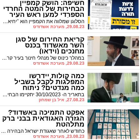
חשיפה: הושק קמפיין
הבחירות של המטה החרדי
הספרדי למען ראש העיר
ד"ר לסרי
הסלוגן שמלווה את הקמפיין הוא "יחיאל לסרי – זו מסורת!", כאשר בכך מודגשת מסורת העשייה המוצלחת בהנהגת העיר, התמיכה של ראש העיר בכיבוד המסורת ובסיוע למוסדות התורה והחינוך, זאת לצד התמיכה המיתולוגית כמסורת רבת שנים מצד גדולי התורה הספרדים זצ"ל ושיבדלחט"א במועמדותו
29.08.23, מערכת אשדודס
קריאת החירום של סגן
השר מאשדוד בכנס
מחנכים (וידאו)
במהלך כינוס של מנהלי חינוך בעיר קרא סגן השר מאשדוד הרב יעקב טסלר להתגייס למען הצלחתו של ראש העיר ד"ר יחיאל לסרי בבחירות הקרובות "כדי שהציבור החרדי ומוסדות החינוך ימשיכו להתפתח", כלשונו
29.08.23, מערכת אשדודס
כמה קולות יידרשו
המפלגות לקבל בשביל
כמה מנדטים? ניתוח
מעמיק לחובבי הז'אנר
בתאריך ה- 30/10/2023 יתקיימו הבחירות לראשות העיר ולמועצת העיר אשדוד. עורך אתר 'אשדוד נט' אייל בן שמחון מנסה לנתח את כמות הקולות, כיצד יתחלקו וכמה קולות צריכות הרשימות לקבל בשביל מספר המנדטים להם הן מייחלות
27.08.23, איל בן שמחון
אפקט התמיכה באשדוד?
הגזרה האגודאית בבני ברק
מתלהטת
כחודש לאחר שאגודת ישראל הבהירה כי היא תומכת כגוש אחד בראש העיר ד"ר יחיאל לסרי ותגובתו הדרמטית של אריה דרעי בדמות הצבת מועמד מטעם ש"ס בבני ברק, כעת מתברר כי ב'דגל התורה' בוחנים ברצינות את אפשרות הטלת הווטו על מועמד 'אגודה' בבני ברק חנוך זייברט
23.08.23, מערכת אשדודס