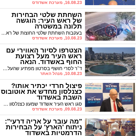
16.08.23, מערכת אשדודס
השחתת שלטי הבחירות
של ראש העיר: הוגשה
תלונה במשטרה
בעקבות השחתת שלטי החוצות של ראש העיר ד"ר לסרי הוגשה תלונה ראשונה במשטרה * לסרי: "מבצע אלים ומתוכנן לפרטי פרטים שנועד להשחית את העיר אשדוד"
10.08.23, מערכת אשדודס
הצטרפו לסיור האווירי עם
ראש העיר מעל רצועת
החוף באשדוד. הנאה
מובטחת! (וידאו)
ד"ר לסרי חושף בסרטון מפתיע שהעלה אמש על רצועת החוף את פרויקט האגם במרינה שיפתח בעוד מספר שבועות, את השדרוג של חוף הקשתות, את הפארק האקולוגי, את הצבעים של אשדוד מהאוויר ועוד. צילומים יפים שווה צפייה
10.08.23, מנהל האתר
פיצול חרדי יכתיר אותו?
כצנלסון מחדש את אוטובוס
השבת באשדוד
סגן ראש העיר אשדוד שמעון כצנלסון פעל לחידוש 'אוטובוס השבת' ברחבי העיר * כצנלסון: "העשייה שלי היא למען הציבור בעיר" * גורמים חרדיים חזרו והדגישו את ההרס הגלום בפיצול הקול החרדי בבחירות לראשות העיר: "אם חיפשנו דוגמאות - הנה הקדימון"
09.08.23, מערכת אשדודס
"מה עובר על אריה דרעי":
ניתוח 'הארץ' על הבחירות
הדרמטיות באשדוד