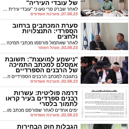
של עובדי העיריה"
לאחר שברק סרי טען כי "עובדי עירית אשדוד מאוימים" הדף ראש העיר ד"ר לסרי את טענותיו ותיאר את השינוי שחולל בקרב העשיה הציבורית במסדרונות העיריה עם כניסתו ללשכת ראש העיר
07.08.23, מערכת אשדודס
סערת המכתבים ברחוב
הספרדי: התנצלויות
ולחצים
לאחר שאתמול פורסמו מכתבי תמיכה בלסרי ולאחר מכן, בתגובה, פורסם מכתב תמיכה בר' אבי אמסלם, הסאגה נמשכת: שניים מהרבנים חזרו בהם ומנגד מקורבי לסרי טוענים שיש באמתחתם הקלטות של רבנים ממכתב אמסלם הטוענים ששמם שורבב ללא תיאום
03.08.23, מנהל האתר
"נישמע למועצת": תשובת
אמסלם למכתב התמיכה
של הרבנים הספרדיים
בלסרי
בתגובה למכתב הרבנים הספרדיים המקומיים שהודיעו על תמיכה בראש העיר ד"ר לסרי, שולף יו"ר ש"ס ר' אבי אמסלם מכתב מלפני חודשיים עליהם חתומים רבנים מקומיים אחרים המבהירים כי יישמעו להחלטת מועצת חכמי התורה.
02.08.23, מערכת אשדודס
דרמה פוליטית: עשרות
רבנים ספרדים בעיר קראו
לתמוך בלסרי
ימים אחדים לאחר שפורסם מכתב מועצת חכמי התורה של ש"ס בעד תמיכה ביו"ר ש"ס המקומי אבי אמסלם לראשות העיר, מתפרסם היום מכתב החתום בידי עשרות רבנים ספרדיים מקומיים הקוראים להצביע לראש העיר ד"ר לסרי * עוד חושף 'אשדודס': בקרוב יפורסמו חתימותיהם של שניים מחברי מועצת חכמי התורה של ש"ס התומכים בד"ר לסרי
02.08.23, מערכת אשדודס
הגבלות חוק הבחירות