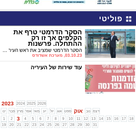
פוליטי
הסקר הדרמטי טרף את
הקלפים אך זו רק
ההתחלה. פרשנות
הסקר הדרמטי שמציב את ראש העיר ד"ר לסרי לראשונה על קו הניצחון כבר בסיבוב הראשון טורף את הקלפים לגורמים בסיעה המרכזית בזירה הארצית שבנו על סיבוב שני שלא יהיה רשום על שמם
03.10.23, מערכת אשדודס
עוד שירות של העיריה
2023
2024
2025
2026
אוק
דצמ
נוב
ספט
אוג
יול
יונ
מאי
אפר
מרץ
פבר
ינו
3
1
2
4
5
6
7
8
9
10
11
12
13
14
15
16
17
18
19
20
21
22
23
24
25
26
27
28
29
30
31