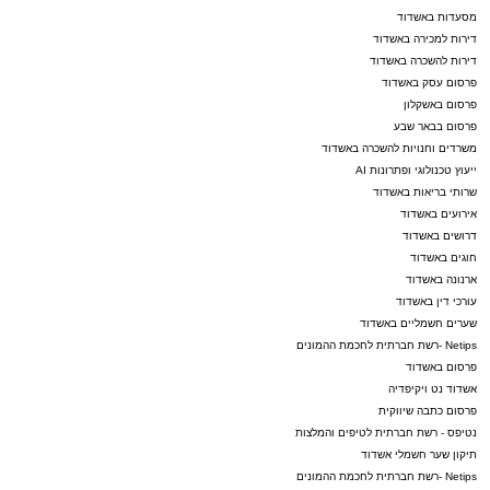
מסעדות באשדוד
דירות למכירה באשדוד
דירות להשכרה באשדוד
פרסום עסק באשדוד
פרסום באשקלון
פרסום בבאר שבע
משרדים וחנויות להשכרה באשדוד
ייעוץ טכנולוגי ופתרונות AI
שרותי בריאות באשדוד
אירועים באשדוד
דרושים באשדוד
חוגים באשדוד
ארנונה באשדוד
עורכי דין באשדוד
שערים חשמליים באשדוד
Netips -רשת חברתית לחכמת ההמונים
פרסום באשדוד
אשדוד נט ויקיפדיה
פרסום כתבה שיווקית
נטיפס - רשת חברתית לטיפים והמלצות
תיקון שער חשמלי אשדוד
Netips -רשת חברתית לחכמת ההמונים