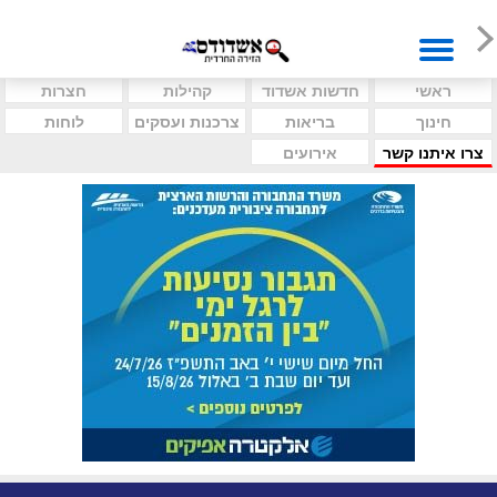
ראשי
חדשות אשדוד
קהילות
חצרות
חינוך
בריאות
צרכנות ועסקים
לוחות
צרו איתנו קשר
אירועים