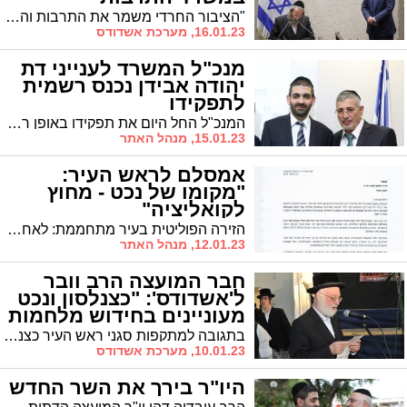
"הציבור החרדי משמר את התרבות והמסורת היהודית מדור לדור ואפעל בס"ד על מנת שיקבל את התקציבים והתמיכה הראויים לו", אמר בנאומו
16.01.23, מערכת אשדודס
מנכ"ל המשרד לענייני דת
יהודה אבידן נכנס רשמית
לתפקידו
המנכ"ל החל היום את תפקידו באופן רשמי, לצד השר מלכיאלי. "אפעול להרבות כבוד שמים"
15.01.23, מנהל האתר
אמסלם לראש העיר:
"מקומו של נכט - מחוץ
לקואליציה"
הזירה הפוליטית בעיר מתחממת: לאחר שסגרה"ע אלי נכט תקף את רה"ע לסרי על תמיכתו בציבור החרדי, קורא ממ"ק רה"ע ר' אבי אמסלם ללסרי לפטר את נכט: "מקומו של אדם כזה הוא מחוץ לקואליציה העירונית"
12.01.23, מנהל האתר
חבר המועצה הרב וובר
ל'אשדודס': "כצנלסון ונכט
מעוניינים בחידוש מלחמות
הדת באשדוד"
בתגובה למתקפות סגני ראש העיר כצנלסון ונכט אומר חבר המועצה הרב וובר ל'אשדודס' כי השניים מעוניינים בחידוש מלחמות הדת בעיר * "אנו לא ניגרר למקום הזה", הבהיר * עוד הוסיף: "התנהלות ראש העיר מבורכת"
10.01.23, מערכת אשדודס
היו"ר בירך את השר החדש