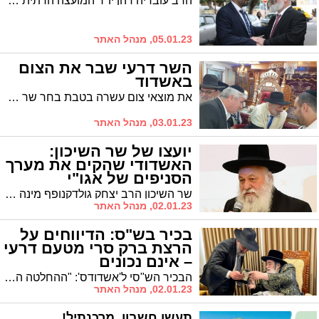
הרב עובדיה דהן יו"ר המועצה הדתית בירך את השר החדש הרב מיכאל מלכיאלי לתפקיד השר ללשירותי הדת וכן את הרב יהודה אבידן שקיבל את תפקיד מנכ"ל המשרד
05.01.23, מנהל האתר
השר דרעי שבר את הצום
באשדוד
את מוצאי צום עשרה בטבת בחר שר הפנים והבריאות לעשות באשדוד בה אף כובד בסנדקאות
03.01.23, מנהל האתר
יועצו של שר השיכון:
האשדודי שהקים את מערך
הסניפים של אגו"י
שר השיכון הרב יצחק גולדקנופף מינה ליועצו את הרב ישראל קופרברג מאשדוד. מי האיש?
02.01.23, מנהל האתר
בכיר בש"ס: הדיווחים על
הרצת ברק סרי מטעם דרעי
– אינם נכונים
הבכיר הש"סי ל'אשדודס': "ההחלטה היא של יו"ר התנועה הרב דרעי, ומידיעה – הוא לא קיבל כל החלטה כזו" * "הרב דרעי תומך תמיכה מליאה באמסלם, והוא יקבל כל החלטה שלו"
02.01.23, מנהל האתר
תעשו חשבון. מרכנתיל!