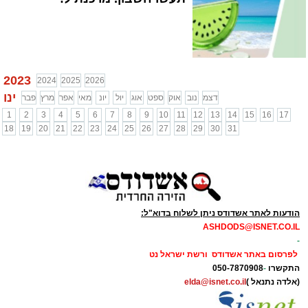
2023
2024
2025
2026
ינו
דצמ
נוב
אוק
ספט
אוג
יול
יונ
מאי
אפר
מרץ
פבר
1
2
3
4
5
6
7
8
9
10
11
12
13
14
15
16
17
18
19
20
21
22
23
24
25
26
27
28
29
30
31
הודעות לאתר אשדודס ניתן לשלוח בדוא"ל:
ASHDODS@ISNET.CO.IL
-
לפרסום באתר אשדודס ורשת ישראל נט
התקשרו
-
050-7870908
(אלדה נתנאל )
elda@isnet.co.il