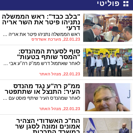
פוליטי
"בלב כבד": ראש הממשלה
נתניהו פיטר את השר אריה
דרעי
ראש הממשלה נתניהו פיטר את אריה דרעי מתפקידיו כשר הפנים ושר הבריאות * ''נאלץ להעבירך מכהונתך כשר בממשלה" * דרעי: שום החלטה שיפוטית לא תמנע ממני לייצג את ציבור בוחריי"
22.01.23, מערכת אשדודס
סוף לסערת המהנדס:
"המסר שותף בטעות"
לאחר שאתמול דרש ממ"ק רה"ע אבי אמסלם את פיטוריו של מהנדס העיר, נראה שהשקט שב לזירה לאחר שמהנדס העיר התנצל וטען כי המסר הפוגעני לא שותף על ידו
22.01.23, מנהל האתר
ממ"ק רה"ע נגד מהנדס
העיר: התנצל או שתתפטר
לאחר שמהנדס העיר שיתף פוסט עם מסר פוגע לש"ס, דורש ממ"ק רה"ע ר' אבי אמסלם מרה"ע כי ידרוש התנצלות או התפטרות: "לא יעלה על הדעת שעובד ציבור יפגע בציבור גדול" * בהמשך מהנדס העיר פרסם הבהרה
22.01.23, מנהל האתר
הח"כ האשדודי הצהיר
אמונים ומונה לסגן שר
במשרד התרבות