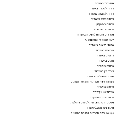
מסעדות באשדוד
דירות למכירה באשדוד
דירות להשכרה באשדוד
פרסום עסק באשדוד
פרסום באשקלון
פרסום בבאר שבע
משרדים וחנויות להשכרה באשדוד
ייעוץ טכנולוגי ופתרונות AI
שרותי בריאות באשדוד
אירועים באשדוד
דרושים באשדוד
חוגים באשדוד
ארנונה באשדוד
עורכי דין באשדוד
שערים חשמליים באשדוד
Netips -רשת חברתית לחכמת ההמונים
פרסום באשדוד
אשדוד נט ויקיפדיה
פרסום כתבה שיווקית
נטיפס - רשת חברתית לטיפים והמלצות
תיקון שער חשמלי אשדוד
Netips -רשת חברתית לחכמת ההמונים