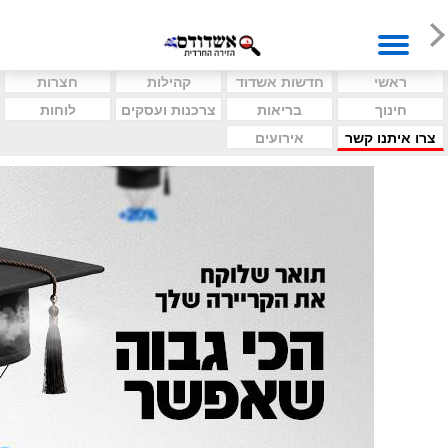
ראשי
חדשות אשדוד
קהילות
חצרות
חינוך
בריאות
צרכנות ועסקים
לוחות
צרו איתנו קשר
אירועים