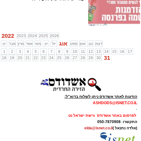
2022
2023
2024
2025
2026
אוג
דצמ
נוב
אוק
ספט
יול
יונ
מאי
אפר
מרץ
פבר
ינו
1
2
3
4
5
6
7
8
9
10
11
12
13
14
15
16
17
31
18
19
20
21
22
23
24
25
26
27
28
29
30
הודעות לאתר אשדודס ניתן לשלוח בדוא"ל:
ASHDODS@ISNET.CO.IL
-
לפרסום באתר אשדודס ורשת ישראל נט
התקשרו
-
050-7870908
(אלדה נתנאל )
elda@isnet.co.il