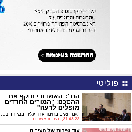
פוליטי
הח"כ האשדודי תוקף את
ההסכם: "המורים החרדים
מופלים לרעה"
"אנו רואים בחינוך ערך עליון. במיוחד בשל כך, חמורים שבעתיים תנאי הסכם השכר החדש שהתקבל לאחר איומים בהשבתת מערכת החינוך, המפלים לרעה את מורי החינוך החרדי שאינם שובתים כעיקרון", טען ח"כ הרב טסלר
31.08.22, מערכת אשדודס
עוד שירות של העיריה