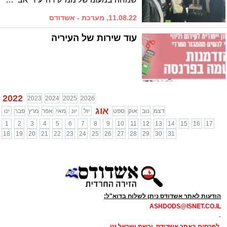
11.08.22, מערכת - אשדודס
עוד שירות של העיריה
2022
2023
2024
2025
2026
אוג
דצמ
נוב
אוק
ספט
יול
יונ
מאי
אפר
מרץ
פבר
ינו
1
2
3
4
5
6
7
8
9
10
11
12
13
14
15
16
17
18
19
20
21
22
23
24
25
26
27
28
29
30
31
הודעות לאתר אשדודס ניתן לשלוח בדוא"ל:
ASHDODS@ISNET.CO.IL
-
לפרסום באתר אשדודס ורשת ישראל נט