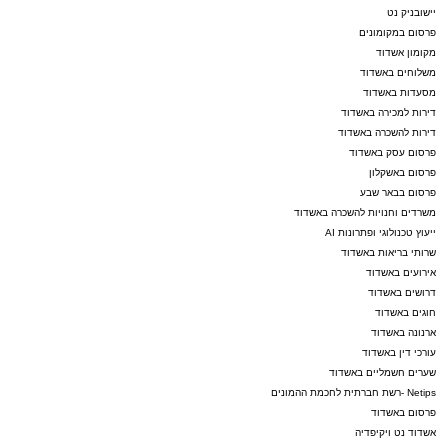
יישובניק נט
פרסום במקומונים
מקומון אשדוד
משלוחים באשדוד
מסעדות באשדוד
דירות למכירה באשדוד
דירות להשכרה באשדוד
פרסום עסק באשדוד
פרסום באשקלון
פרסום בבאר שבע
משרדים וחנויות להשכרה באשדוד
ייעוץ טכנולוגי ופתרונות AI
שרותי בריאות באשדוד
אירועים באשדוד
דרושים באשדוד
חוגים באשדוד
ארנונה באשדוד
עורכי דין באשדוד
שערים חשמליים באשדוד
Netips -רשת חברתית לחכמת ההמונים
פרסום באשדוד
אשדוד נט ויקיפדיה