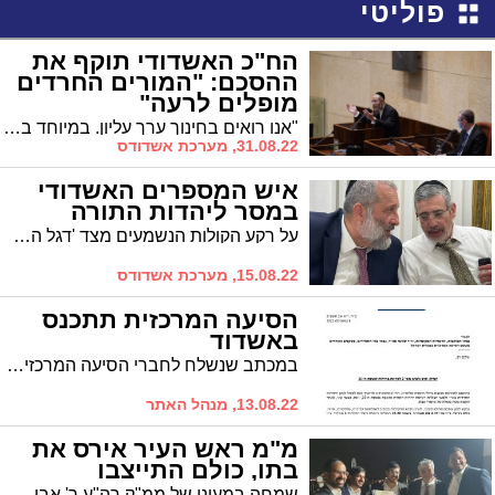
פוליטי
הח"כ האשדודי תוקף את
ההסכם: "המורים החרדים
מופלים לרעה"
"אנו רואים בחינוך ערך עליון. במיוחד בשל כך, חמורים שבעתיים תנאי הסכם השכר החדש שהתקבל לאחר איומים בהשבתת מערכת החינוך, המפלים לרעה את מורי החינוך החרדי שאינם שובתים כעיקרון", טען ח"כ הרב טסלר
31.08.22, מערכת אשדודס
איש המספרים האשדודי
במסר ליהדות התורה
על רקע הקולות הנשמעים מצד 'דגל התורה' לריצה נפרדת, משגר הבכיר הש"סי מאשדוד מסר לחבריו מ'יהדות התורה'. "ריצה נפרדת תוריד לפחות שלושה מנדטים לטמיון, דבר שיכול לחסל את גוש הימין"
15.08.22, מערכת אשדודס
הסיעה המרכזית תתכנס
באשדוד
במכתב שנשלח לחברי הסיעה המרכזית שעליו חתומים הרב וינגרטן והיו"ר החדש הרב גולדקנופף מוזמנת הנהלת הסיעה לקיים את הכינוס באשדוד
13.08.22, מנהל האתר
מ"מ ראש העיר אירס את
בתו, כולם התייצבו
שמחה במעונו של ממ"ק רה"ע ר' אבי אמסלם והעסקונה הבכירה בעיר התייצבה לברך. בין הנוכחים: חברי מועצת מש"ס ומאגודת ישראל, יו"ר המועצה הדתית הרב עובדיה דהן, חה"כ הרב ינון אזולאי, רבנים ועסקנים מקומיים