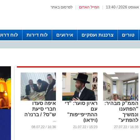
|
המייל האדום
|
לפרסום באתר
טורים
צרכנות ועסקים
אירועים
לוח דירות
לוח דרוש
הממ"ק מבהיר:
ראיון סוער: "די
איפה סעדו
"הפתענו
עם
חברי סיעת
ונמשיך
ההתייפייפות"
ש"ס? / ברנז'ה
להפתיע"
(וידאו)
...
...
...
16:36 / 08.07.22
15:23 / 21.07.22
16:35 / 27.07.22