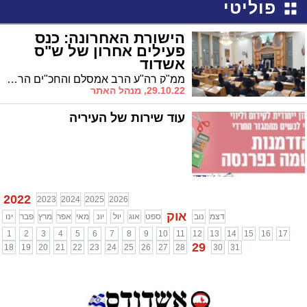
פוליטי
הישורת האחרונה: כנס
פעילים אחרון של ש"ס
אשדוד
ממ"ק רה"ע הרב אמסלם והחכ"ים הרב מרגי והרב אזולאי הלהיבו את הפעילים: חייבים להצליח
29.10.22, מנהל האתר
עוד שירות של העיריה
2022
2023
2024
2025
2026
אוק
דצמ
נוב
ספט
אוג
יול
יונ
מאי
אפר
מרץ
פבר
ינו
1
2
3
4
5
6
7
8
9
10
11
12
13
14
15
16
17
29
18
19
20
21
22
23
24
25
26
27
28
30
31