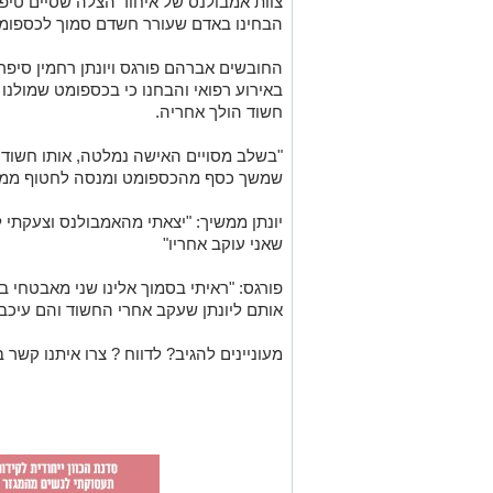
צוות אמבולנס של איחוד הצלה שסיים טיפו
הבחינו באדם שעורר חשדם סמוך לכספומ
החובשים אברהם פורגס ויונתן רחמין סיפרו
באירוע רפואי והבחנו כי בכספומט שמולנ
חשוד הולך אחריה.
"בשלב מסויים האישה נמלטה, אותו חשוד 
שמשך כסף מהכספומט ומנסה לחטוף ממנו
יונתן ממשיך: "יצאתי מהאמבולנס וצעקתי 
שאני עוקב אחריו"
פורגס: "ראיתי בסמוך אלינו שני מאבטחי ב
אותם ליונתן שעקב אחרי החשוד והם עיכב
מעוניינים להגיב? לדווח ? צרו איתנו קשר ב