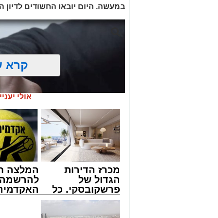
במעשה. היום יובאו החשודים לדיון
קרא ע
אולי יעניי
מכרז הדירות
המלצה ח
הגדול של
להרשמה 
פרשקובסקי. כל
האקדמיה 
מה שצריך לדעת
באשדוד 
לפני שמגישים
אלפרד
ארכיון משטרה