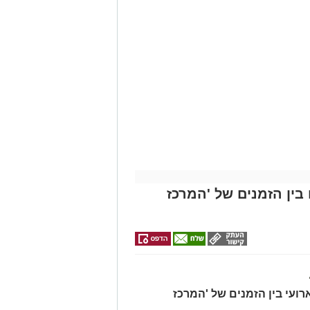
י -
לכם
אשדוד הובילה הלילה למעצרם של
ילי שהתרחש בעיר,
ושבמהלכו נפצע
ה על שמיעת ירי באחד מרובעי העיר.
ו מיד בסריקות ובאיסוף ממצאים זירת
יר, איתרו השוטרים בתוך זמן קצר את
רו לחקירה בתחנת המשטרה.
פואי בבית החולים, כשמצבו מוגדר על
ין הזמנים של 'המרכז
דיון בבית המשפט השלום באשקלון,
 החקירה.
מייל -
ASHDODS@ISNET.CO.IL
רועי בין הזמנים של 'המרכז