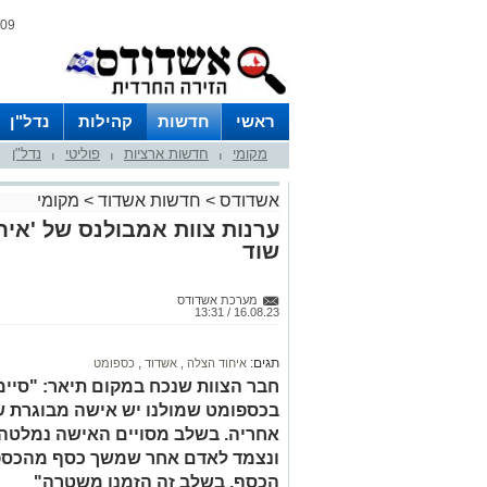
09 אוגוסט 2026 / 09:54
ראשי
חדשות
קהילות
נדל"ן
מקומי
חדשות ארציות
פוליטי
נדל"ן
|
|
|
אשדודס
>
חדשות אשדוד
>
מקומי
ערנות צוות אמבולנס של 'איח
שוד
מערכת אשדודס
16.08.23 / 13:31
תגים:
איחוד הצלה
,
אשדוד
,
כספומט
חבר הצוות שנכח במקום תיאר: "סיימנ
בכספומט שמולנו יש אישה מבוגרת 
אחריה. בשלב מסויים האישה נמלטה,
ונצמד לאדם אחר שמשך כסף מהכספ
הכסף. בשלב זה הזמנו משטרה"