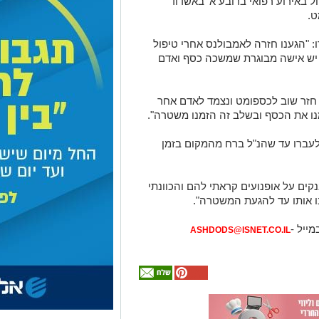
ל באירוע רפואי ברובע א' באשדוד
ט.
: "הגענו חזרה לאמבולנס אחרי טיפול
ו יש אישה מבוגרת שמשכה כסף ואדם
חזר שוב לכספומט ונצמד לאדם אחר
 את הכסף ובשלב זה הזמנו משטרה".
לעברו עד שהנ"ל ברח מהמקום בזמן
נקים על אופנועים קראתי להם והכוונתי
ו אותו עד להגעת המשטרה".
מייל -
ASHDODS@ISNET.CO.IL
אולי
יעניין