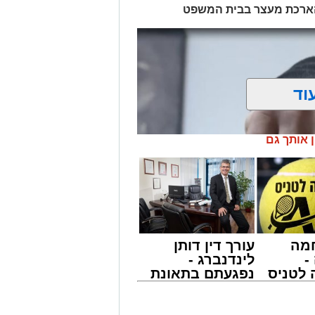
 הארכת מעצר בבית המשפט
וד
ן אותך גם
מה
עורך דין דותן
-
לינדנברג -
לטניס
נפגעתם בתאונת
של
דרכים לחצו
לקבל מה שמגיע