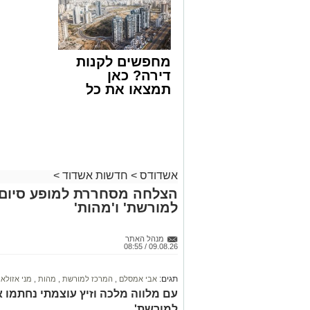
הצעה לדירה
קריאולנסק
פעילות מהירה וממוקדת של שוטרי תחנת 
באשדוד
לילדים
חמישה חשודים במעורבות
באירוע ירי פל
עבריין מוכר באורח קל עד בינוני.
מחפשים לקנות
האירוע החל עם קבלת דיווח במוקד המשטר
דירה? כאן
כוחות משטרה גדולים שהוזעקו למקום החל
תמצאו את כל
האירוע.
הדירות החדשות
הודות לפעולות חקירה מואצות ומודיעין מה
למכירה באשדוד
חמשת החשודים במעורבות בירי, והם נעצ
>>>
הפצוע פונה במהלך הלילה לקבלת טיפול ר
ידי גורמי הרפואה קל עד בינוני.
אשדודס
>
חדשות אשדוד
>
הצלחה מסחררת למופע סיום ב
המשטרה צפויה להביא היום את החמישה ל
למורשת' ו'מהות'
בבקשה להאריך את מעצרם בהתאם לצורכי
מעוניינים להגיב? לדווח ? צרו איתנו קשר ב
מנהל האתר
09.08.26 / 08:55
תגים:
אבי אמסלם
,
המרכז למורשת
,
מהות
,
מני אזולאי
עם מלווה מלכה וזיץ עוצמתי נחתמו א
למורשת'