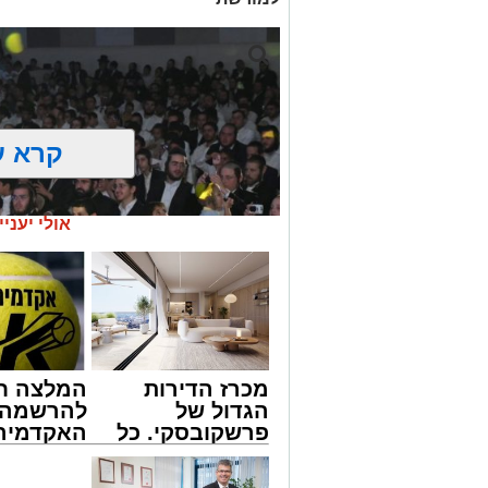
קרא ע
אולי יעניי
מכרז הדירות
המלצה ח
הגדול של
להרשמה 
פרשקובסקי. כל
האקדמיה 
מה שצריך לדעת
באשדוד 
זיץ המרכז למורשת
לפני שמגישים
אלפרד