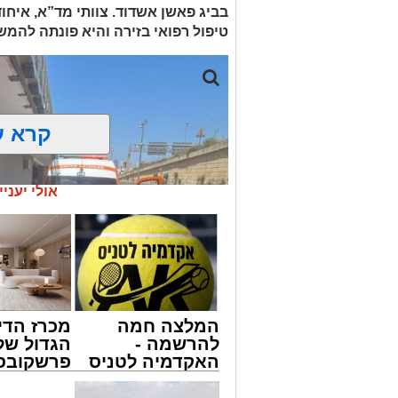
בביג פאשן אשדוד. צוותי מד”א, איחו
טיפול רפואי בזירה והיא פונתה להמש
קרא ע
אולי יעניי
המלצה חמה
מכרז הדי
להרשמה -
הגדול של
האקדמיה לטניס
פרשקובסק
באשדוד של
מה שצריך
אלפרד
לפני שמג