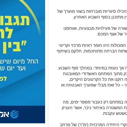
נק, שהכילו סיגריות מוברחות בשווי מוערך של
ין מתוכנן בסוף השבוע האחרון.
רה של פעילויות מבצעיות, ואוחסנו
ר של אגף המכס.
כולות היוו חומר ראיות מרכזי וקריטי
שתות הברחה מתוחכמות, חלקם בשיתוף
אך נועזת במיוחד: במהלך סוף השבוע
נק מתוך המתחם האשדודי המאובטח
 רוקנו את כל הקרטונים היקרים,
וי – כל זאת מבלי שמערך האבטחה או
 במתחם רק כעבור מספר ימים, מה
ת המשטרה באיחור ניכר, אשר העניק
טשטש עקבות.
רי היחידה המרכזית (ימ"ר) של מרחב