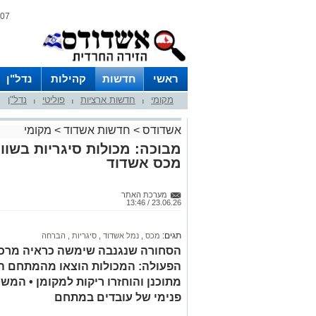
07 אוגוסט 2026 / 20:35
ראשי
חדשות
קהילות
נדל"ן
מקומי
חדשות ארציות
פוליטי
נדל"ן
|
|
|
אשדודס
>
חדשות אשדוד
>
מקומי
מבוכה: מכולות סיגריות בשוו
מכס אשדוד
מערכת האתר
23.06.26 / 13:46
תגים:
מכס
,
נמל אשדוד
,
סיגריות
,
הברחה
הסחורה שנגנבה שימשה כראיה מרכז
הפעולה: המכולות הוצאו מהמתחם המ
מתוכנן והוחזרו ריקות למקומן • המ
פנימי של עובדים במתחם