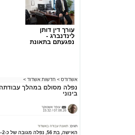
>>>
הצעה לדי
שבאחד הרחובות ברובע י"א בעיר, כתוצא
באשדוד
ליבו.
למקום הוזעקו מיד צוותי רפואה ומתנדבים 
עורך דין דותן
והפרמדיקים שהגיעו לזירה הבחינו כי הגבר
לינדנברג -
בפעולות החייאה מתקדמות, הכוללות עיסוי
נפגעתם בתאונת
דרכים לחצו
בזכות התושייה והפעילות המהירה והמקצו
לקבל מה שמגיע
שב לפעום.
לכם
לאחר ייצוב מצבו הראשוני, הוא פונה באמ
רפואי כשמצבו מוגדר יציב.
מעוניינים להגיב? לדווח ? צרו איתנו קשר ב
אשדודס
>
חדשות אשדוד
>
נפלה מסולם במהלך עבודתה 
בינוני
עופר אשטוקר
07.08.26 / 15:32
תגים:
תאונת עבודה באשדוד