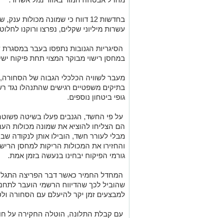
בחדשות 12 דווח כי שמונה מכולות ע
עשרות מיליוני שקלים, נפרצו ורוקנו לחלוט
הסיגריות הגנובות נתפסו בעבר במסגרת שו
במחסן רישוי מבוקר המצוי תחת פיקוח ישי
מעבר לשוויה הכלכלי הגבוה של הסחורה, המ
בתיקים משפטיים רגישים שהתנהלו נגד ר
גופי ביטחון נוספים.
על פי החשד, הגנבים פעלו בשיטה פשוטה 
הם הצליחו להוציא את שמונה מכולות הע
מבלי לעורר חשד, הובילו אותן לנקודה שבה
והחזירו את המכולות הריקות למחסן הריש
גורמי הפיקוח יבחינו בנעשה בזמן אמת.
המחדל החמיר כאשר דבר הפריצה התגלה
שהוביל לכך שהדיווח הרשמי הועבר לתחנ
למבצעים זמן יקר להיעלם עם הסחורה ול
עם קבלת התלונה, הוטלה החקירה על חוק