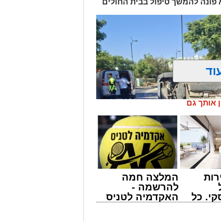
א פונה להמשך טיפול בבית החולים
וד
ן אותך גם
רות
המלצה חמה
להרשמה -
י. כל
האקדמיה לטניס
 לדעת
באשדוד של
ישים
אלפרד