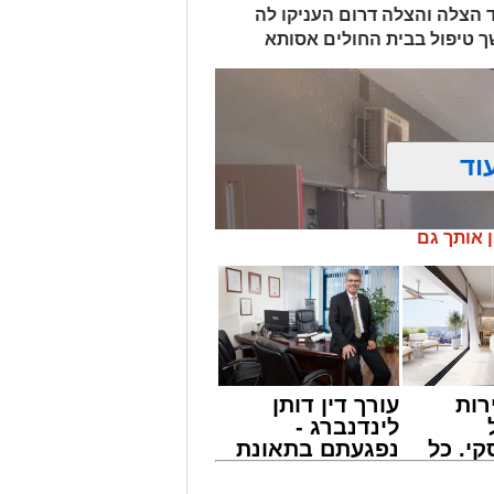
ד הצלה והצלה דרום העניקו לה
ך טיפול בבית החולים אסותא
וד
ן אותך גם
רות
עורך דין דותן
לינדנברג -
י. כל
נפגעתם בתאונת
 לדעת
דרכים לחצו
ישים
לקבל מה שמגיע