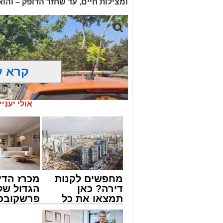
ומצילות חיים, עד שחזר הדופק – והו
קרא ע
אולי יעניי
מחפשים לקנות
מכרז הדי
דירה? כאן
הגדול של
תמצאו את כל
פרשקובסק
הדירות החדשות
מה שצריך
צילום: דוברות איחוד הצלה
למכירה באשדוד
לפני שמג