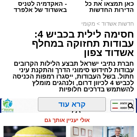
כאן תמצאו את כל
- האקדמיה לטניס
תגים:
הגרי"ב שרייבר
,
מעגלים
הדירות החדשות
באשדוד של אלפרד
למכירה באשדוד >>>
קריאולנסקי - לילדים
ארוע שטרם היה כמותו: בשבוע הבא ביום ג'
חדשות אשדוד
>
מקומי
יתכנסו המוני בחורי הישיבות שטרם החלו את זמן
חסימה לילית בכביש 4:
'אלול', והם יזכו לשמוע את גדולי הדור, מרן הגרי"ב
עבודות תחזוקה במחלף
שרייבר שליט"א והגאון רבי ישאי טולידנו שליט"א,
אשדוד צפון
שבשעה נדירה של קורת רוח ישתפו את שומעיהם
חברת נתיבי ישראל תבצע הלילות הקרובים
באשר ראו וקיבלו בבתי הוריהם, הגאון רבי פנחס
עבודות לחידוש סימוני הדרך והתקנת עיני
שרייבר זצ"ל והגאון רבי ניסים טולידנו זצ"ל, כאשר
חתול. בשל העבודות, ייסגרו רמפות הכניסה
מטרתם של הדברים שישמעו היא לעורר הלבבות
לכביש 4 לכיוון דרום, ולנהגים מומלץ
ולהחדיר אהבת אמת לתורה.
להשתמש בדרכים חלופיות
הארוע, במסגרת ארועי 'מעגלים', יתקיים בבית
קרא עוד
הכנסת 'חניכי הישיבות' רובע ג', ביום שלישי הקרוב
בשעה 21.00
אולי יעניין אותך גם
לאחר הארוע יתקיים רב שיח וכן פלפול תלמודי