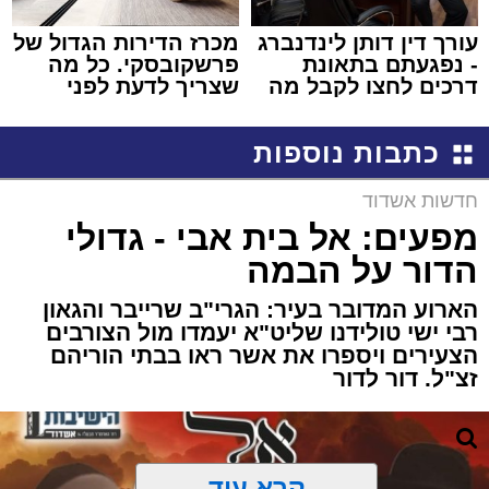
עורך דין דותן לינדנברג
מכרז הדירות הגדול של
- נפגעתם בתאונת
פרשקובסקי. כל מה
דרכים לחצו לקבל מה
שצריך לדעת לפני
שמגיע לכם
שמגישים הצעה לדירה
באשדוד
כתבות נוספות
חדשות אשדוד
מפעים: אל בית אבי - גדולי
הדור על הבמה
הארוע המדובר בעיר: הגרי"ב שרייבר והגאון
רבי ישי טולידנו שליט"א יעמדו מול הצורבים
הצעירים ויספרו את אשר ראו בבתי הוריהם
זצ"ל. דור לדור
קרא עוד