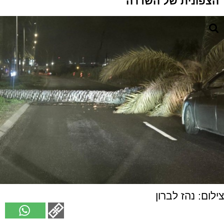
הצפונית של השדרה
צילום: נהז לברון