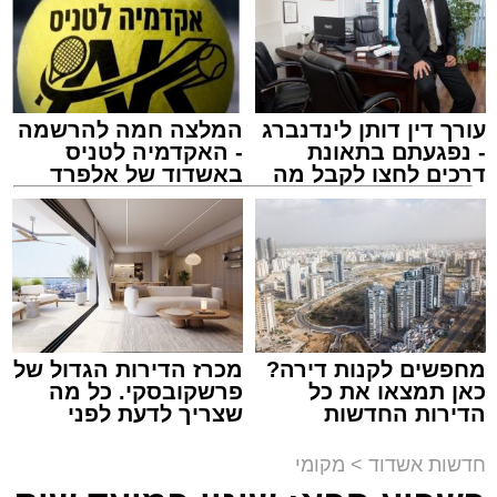
בריתחא דאורייתא בעומקא דשמעתתא.
עורך דין דותן לינדנברג
המלצה חמה להרשמה
- נפגעתם בתאונת
- האקדמיה לטניס
דרכים לחצו לקבל מה
באשדוד של אלפרד
שמגיע לכם
קריאולנסקי - לילדים
נתיבי ישראל
מערכת האתר / 18:19 06.08.26
מחפשים לקנות דירה?
מכרז הדירות הגדול של
כאן תמצאו את כל
פרשקובסקי. כל מה
הדירות החדשות
שצריך לדעת לפני
מעוניינים להגיב? לדווח ? צרו איתנו קשר במייל -
למכירה באשדוד >>>
שמגישים הצעה לדירה
ASHDODS@ISNET.CO.IL
באשדוד
תגים:
אשדוד
,
נתיבי ישראל
חדשות אשדוד
>
מקומי