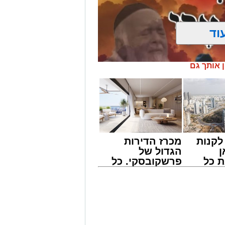
וד
ן אותך גם
קנות
מכרז הדירות
ן
הגדול של
 כל
פרשקובסקי. כל
חדשות
מה שצריך לדעת
אשדוד
לפני שמגישים
' יתכנסו המוני בחורי הישיבות שטרם
הצעה לדירה
ולי הדור, מרן הגרי"ב שרייבר שליט"א
באשדוד
 נדירה של קורת רוח ישתפו את שומעיהם
פנחס שרייבר זצ"ל והגאון רבי ניסים