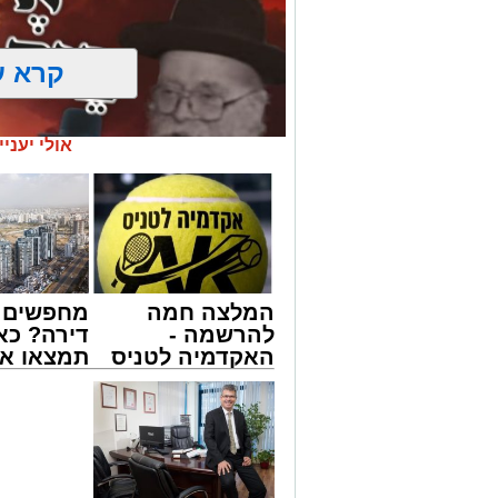
קרא ע
אולי יעניי
המלצה חמה
מחפשים ל
להרשמה -
דירה? כא
האקדמיה לטניס
תמצאו את
באשדוד של
הדירות ה
מעגלים
אלפרד
למכירה ב
ארוע שטרם היה כמותו: בשבוע הבא ביום ג
קריאולנסקי -
>>>
החלו את זמן 'אלול', והם יזכו לשמוע את גד
לילדים
והגאון רבי ישאי טולידנו שליט"א, שבשעה
באשר ראו וקיבלו בבתי הוריהם, הגאון רבי 