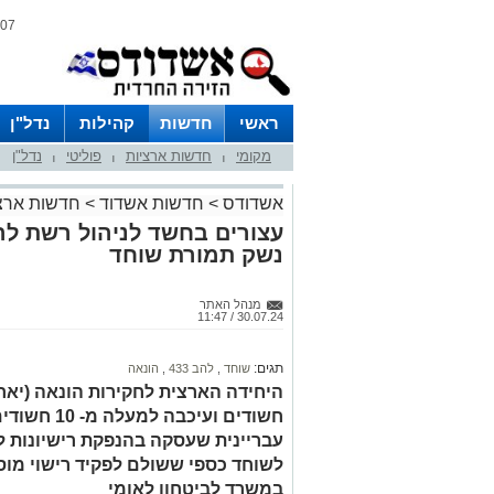
07 אוגוסט 2026 / 03:48
ראשי
חדשות
קהילות
נדל"ן
מקומי
חדשות ארציות
פוליטי
נדל"ן
|
|
|
אשדודס
>
חדשות אשדוד
>
חדשות ארצ
עצורים בחשד לניהול רשת לה
נשק תמורת שוחד
מנהל האתר
30.07.24 / 11:47
תגים:
שוחד
,
להב 433
,
הונאה
חשודים ועיכב
עבריינית שעסקה בהנפקת רישיונות ל
לשוחד כספי ששולם לפקיד רישוי מוסמ
במשרד לביטחון לאומי