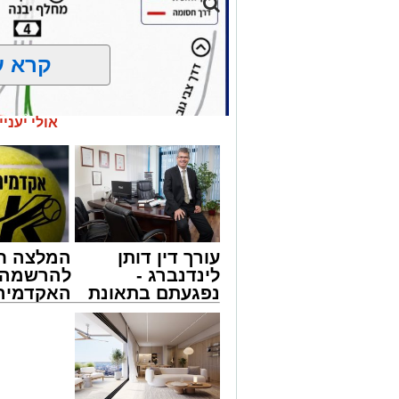
קרא ע
אולי יעניי
עורך דין דותן
המלצה ח
לינדנברג -
להרשמה 
נפגעתם בתאונת
האקדמיה 
דרכים לחצו
באשדוד 
לקבל מה שמגיע
אלפרד
נתיבי ישראל
לכם
קריאולנסק
חברת "נתיבי ישראל" הודיעה על ביצוע עב
לילדים
23:00 בלילה ועד 05:00 בבוקר למחרת.