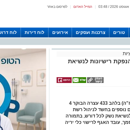
|
המייל האדום
|
לפרסום באתר
טורים
צרכנות ועסקים
אירועים
לוח דירות
לוח דרוש
יות
נפקת רישיונות לנשיאת
היחידה הארצית לחקירות הונאה (יאח"ה) בלהב 433 עצרה הבוקר 4
ה למעלה מ- 10 חשודים נוספים בחשד לניהול רשת
נשיאת נשק לכל דורש, בתמורה
ך, עובד האגף לרישוי כלי יריה