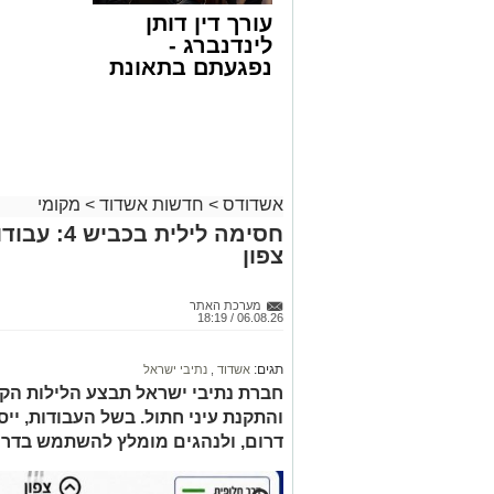
טולידנו זצ"ל, כאשר מטרתם של הדברים ש
עורך דין דותן
אהבת אמת לתורה.
לינדנברג -
נפגעתם בתאונת
הארוע, במסגרת ארועי 'מעגלים', יתקיים בב
דרכים לחצו
שלישי הקרוב בשעה 21.00
לקבל מה שמגיע
לכם
לאחר הארוע יתקיים רב שיח וכן פלפול תל
דשמעתתא.
אשדודס
>
חדשות אשדוד
>
מקומי
מעוניינים להגיב? לדווח ? צרו איתנו קשר ב
חסימה לילי
צפון
מערכת האתר
06.08.26 / 18:19
תגים:
אשדוד
,
נתיבי ישראל
חברת נתיבי ישראל תבצע הלילות הקר
דרום, ולנהגים מומלץ להשתמש בדרכ