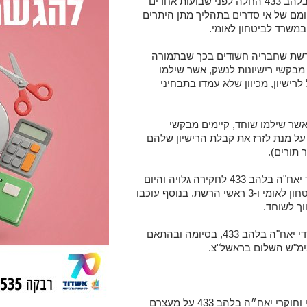
היחידה הארצית לחקירות הונאה (יאח"ה) בלהב 433 החלה לפני שבועות אחדים
ומם של אי סדרים בתהליך מתן היתרים
 במשרד לביטחון לאומי.
רשת שחבריה חשודים בכך שבתמורה
מבקשי רישיונות לנשק, אשר שילמו
לרישיון, מכיוון שלא עמדו בתבחיני
אשר שילמו שוחד, קיימים מבקשי
על מנת לזרז את קבלת הרישיון שלהם
 תורים).
יצאה הבוקר יאח"ה בלהב 433 לחקירה גלויה והיום
נעצרו 4 החשודים, בהם עובד המשרד לביטחון לאומי ו-3 ראשי הרשת. בנוסף עוכבו
בשעה זו החשודים מובאים לחקירה במשרדי יאח"ה בלהב 433, בסיומה ובהתאם
ימ"ש השלום בראשל"צ.
"במשרד לביטחון לאומי מברכים את שוטרי וחוקרי יאח״ה בלהב 433 על מעצרם