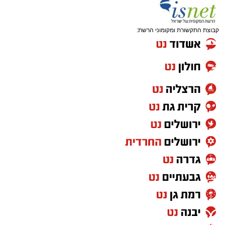
קבוצת התקשורת ומקומוני הרשת:
המעמד, שהתקיים ביוזמת 'מעגלים', נערך
בראשות בעל המנגן ר' דודי קאליש, שידוע
בכישרונו להגיש יצירות עומק ברגש יהודי לוהט
ופנימי, כשלצידו ליד השולחן הסיבו, חבושי
שטריימלך, מקהלת "נגינה" המפוארת בליווי הרכב
מוזיקלי מורחב. ואכן, בשעות הבאות נסחפו
המשתתפים על גבי צליליה הענוגים של שבת
קודש, כשהם נהנים וחווים מקרוב את יצירות
המופת ממיטב חצרות החסידות, בהן בעלזא,
ויז'ניץ, פיטסבורג, מודז'יץ ועוד.
בהמשך נשא דברים נציג הכלל חסידי בעיריה, הרב