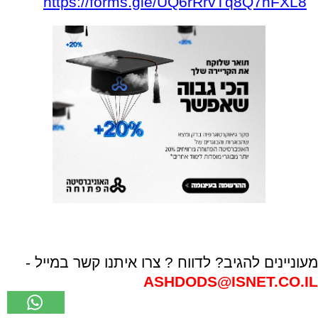
https://forms.gle/
UQ6rRrvTq8Q7hFXL8
מעוניינים להגיב? לדווח ? צרו איתנו קשר במייל -
ASHDODS@ISNET.CO.IL