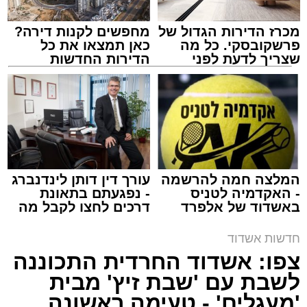
מכרז הדירות הגדול של
מחפשים לקנות דירה?
פרשקובסקי. כל מה
כאן תמצאו את כל
שצריך לדעת לפני
הדירות החדשות
שמגישים הצעה לדירה
למכירה באשדוד >>>
אמש (חמישי) בסביבות השעה 21:49, התקבלה
באשדוד
קריאת חירום במוקד ארגון "ידידים" אודות תינוק
שננעל בשגגה ברכב לעיני אמו הדואגת, ברחוב
כ"ט בנובמבר באשקלון.
מישאל שי לוי, מוקדן ידידים שקיבל את השיחה,
המלצה חמה להרשמה
עורך דין דותן לינדנברג
- האקדמיה לטניס
- נפגעתם בתאונת
הזניק מיד כוחות לסיוע. דניאל ברכה, מתנדב
באשדוד של אלפרד
דרכים לחצו לקבל מה
יחידת האופנועים, יחד עם מאיר אבוקרט, מתנדב
קריאולנסקי - לילדים
שמגיע לכם
הסניף המקומי, נענו לקריאה והגיעו לזירה בתוך זמן
חדשות אשדוד
קצר. בעזרת ציוד ייעודי שברשותם, פעלו השניים
צפו: אשדוד החרדית התכוננה
במיומנות ובמהירות, וחלצו את התינוק בשלום
לשבת עם 'שבת זיץ' מבית
וללא שנגרם נזק לכלי הרכב.
'מעגלים' - טעימה ראשונה