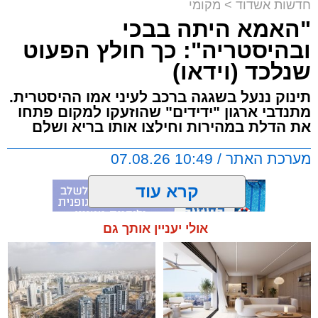
חדשות אשדוד
>
מקומי
הנסיעה על אחד הנוסעים, איבד שליטה ובצעד
"האמא היתה בבכי
דרמטי ואלים ניפץ את שמשת האוטובוס.
ובהיסטריה": כך חולץ הפעוט
המעשה האלים גרם להתרסקות זכוכיות ולרגעים
שנלכד (וידאו)
של אימה בתוך כלי הרכב. ילדים רבים ונוסעים
אחרים שהיו על האוטובוס לקו בטראומה, פרצו
תינוק ננעל בשגגה ברכב לעיני אמו ההיסטרית.
בבכי היסטרי ונאלצו לחוות רגעים של חרדה
מתנדבי ארגון "ידידים" שהוזעקו למקום פתחו
עמוקה בעיצומה של הנסיעה בכביש.
את הדלת במהירות וחילצו אותו בריא ושלם
מערכת האתר / 10:49 07.08.26
בעקבות פניות דחופות ודיווחים שהעבירו הנוסעים
המבוהלים למוקדי החירום, כוחות משטרה הוזעקו
קרא עוד
לזירה ועצרו את האוטובוס בהמשך המסלול כדי
לטפל באירוע ולתחקר את המעורבים.
אולי יעניין אותך גם
תגים:
אשדוד
,
ידידים
מעוניינים להגיב? לדווח ? צרו איתנו קשר במייל -
ASHDODS@ISNET.CO.IL