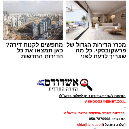
מוקד ידידים בטלפון
1230
(ללא כוכבית).
מעוניינים להגיב? לדווח ? צרו איתנו קשר במייל -
זה היה ארוע יוצא דופן. בלי מילים.
ASHDODS@ISNET.CO.IL
במשך שעות ארוכות של ליל שישי, נהנו המונים
מכרז הדירות הגדול של
מחפשים לקנות דירה?
מתושבי אשדוד מהארוע המרכזי של 'מעגלים'.
פרשקובסקי. כל מה
כאן תמצאו את כל
ואכן, כפי שהובטח, לא היה מדובר במופע שגרתי,
שצריך לדעת לפני
הדירות החדשות
שמגישים הצעה לדירה
למכירה באשדוד >>>
אלא במעמד של טיש חסידי אותנטי, שהצליח
באשדוד
לסחוף אליו את ההמונים מעומק ימי החולין - אל
תוך האווירה השבתית של חצרות הקודש.
הודעות לאתר אשדודס ניתן לשלוח בדוא"ל:
ASHDODS@ISNET.CO.IL
-
לפרסום באתר אשדודס ורשת ישראל נט
התקשרו
-
050-7870908
(אלדה נתנאל )
elda@isnet.co.il