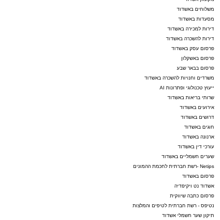
משלוחים באשדוד
צפו ברגעים קצרים מהארוע העוצמתי שעוד ידובר
מסעדות באשדוד
בו רבות.
דירות למכירה באשדוד
דירות להשכרה באשדוד
פרסום עסק באשדוד
פרסום באשקלון
פרסום בבאר שבע
משרדים וחנויות להשכרה באשדוד
ייעוץ טכנולוגי ופתרונות AI
שרותי בריאות באשדוד
אירועים באשדוד
דרושים באשדוד
חוגים באשדוד
ארנונה באשדוד
עורכי דין באשדוד
שערים חשמליים באשדוד
Netips -רשת חברתית לחכמת ההמונים
פרסום באשדוד
אשדוד נט ויקיפדיה
פרסום כתבה שיווקית
נטיפס - רשת חברתית לטיפים והמלצות
תיקון שער חשמלי אשדוד