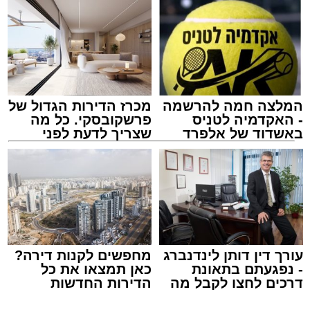
תגים:
אוטובוס
,
אשדוד
,
ערבי
המלצה חמה להרשמה
מכרז הדירות הגדול של
- האקדמיה לטניס
פרשקובסקי. כל מה
באשדוד של אלפרד
שצריך לדעת לפני
קריאולנסקי - לילדים
שמגישים הצעה לדירה
באשדוד
אירוע חמור ומפחיד התרחש בקו 881 בנסיעה
מאשדוד למודיעין, לאחר שוויכוח מילוליות בין הנהג
לאחד הנוסעים הידרדר במהירות לאלימות קשה
שזרעה פאניקה רבה בקרב הנוסעים. הסיפור
עורך דין דותן לינדנברג
מחפשים לקנות דירה?
והתיעוד פורסמו לראשונה בקבוצות חמ"ל אשדוד.
- נפגעתם בתאונת
כאן תמצאו את כל
דרכים לחצו לקבל מה
הדירות החדשות
שמגיע לכם
למכירה באשדוד >>>
על פי העדויות מהשטח, הנהג, שהתעצבן במהלך