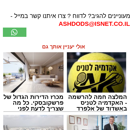
מעוניינים להגיב? לדווח ? צרו איתנו קשר במייל -
ASHDODS@ISNET.CO.IL
אולי יעניין אותך גם
המלצה חמה להרשמה
מכרז הדירות הגדול של
- האקדמיה לטניס
פרשקובסקי. כל מה
באשדוד של אלפרד
שצריך לדעת לפני
קריאולנסקי - לילדים
שמגישים הצעה לדירה
באשדוד