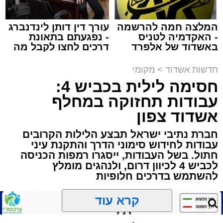
המלצה חמה להרשמה
עורך דין דותן לינדנברג
- האקדמיה לטניס
- נפגעתם בתאונת
תגים:
הגרי"ב שרייבר
,
מעגלים
באשדוד של אלפרד
דרכים לחצו לקבל מה
קריאולנסקי - לילדים
שמגיע לכם
ארוע שטרם היה כמותו: בשבוע הבא ביום ג'
חדשות אשדוד
>
מקומי
יתכנסו המוני בחורי הישיבות שטרם החלו את זמן
חסימה לילית בכביש 4:
'אלול', והם יזכו לשמוע את גדולי הדור, מרן הגרי"ב
עבודות תחזוקה במחלף
שרייבר שליט"א והגאון רבי ישאי טולידנו שליט"א,
אשדוד צפון
שבשעה נדירה של קורת רוח ישתפו את שומעיהם
חברת נתיבי ישראל תבצע הלילות הקרובים
באשר ראו וקיבלו בבתי הוריהם, הגאון רבי פנחס
עבודות לחידוש סימוני הדרך והתקנת עיני
שרייבר זצ"ל והגאון רבי ניסים טולידנו זצ"ל, כאשר
חתול. בשל העבודות, ייסגרו רמפות הכניסה
מטרתם של הדברים שישמעו היא לעורר הלבבות
לכביש 4 לכיוון דרום, ולנהגים מומלץ
ולהחדיר אהבת אמת לתורה.
להשתמש בדרכים חלופיות
הארוע, במסגרת ארועי 'מעגלים', יתקיים בבית
קרא עוד
הכנסת 'חניכי הישיבות' רובע ג', ביום שלישי הקרוב