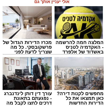
בשעה 21.00
אולי יעניין אותך גם
לאחר הארוע יתקיים רב שיח וכן פלפול תלמודי
בריתחא דאורייתא בעומקא דשמעתתא.
המלצה חמה להרשמה
מכרז הדירות הגדול של
- האקדמיה לטניס
פרשקובסקי. כל מה
באשדוד של אלפרד
שצריך לדעת לפני
קריאולנסקי - לילדים
שמגישים הצעה לדירה
באשדוד
נתיבי ישראל
מערכת האתר / 18:19 06.08.26
מחפשים לקנות דירה?
עורך דין דותן לינדנברג
כאן תמצאו את כל
- נפגעתם בתאונת
הדירות החדשות
דרכים לחצו לקבל מה
מעוניינים להגיב? לדווח ? צרו איתנו קשר במייל -