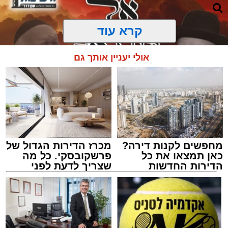
קרא עוד
אולי יעניין אותך גם
מחפשים לקנות דירה?
מכרז הדירות הגדול של
כאן תמצאו את כל
פרשקובסקי. כל מה
הדירות החדשות
שצריך לדעת לפני
למכירה באשדוד >>>
שמגישים הצעה לדירה
מעגלים
באשדוד
מנהל האתר / 20:31 06.08.26