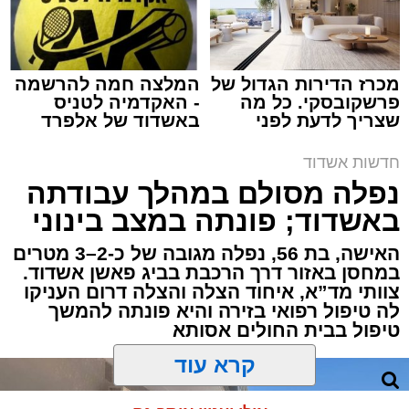
מכרז הדירות הגדול של
המלצה חמה להרשמה
פרשקובסקי. כל מה
- האקדמיה לטניס
שצריך לדעת לפני
באשדוד של אלפרד
תגים:
איחוד הצלה
,
אשדוד
,
הצלה
שמגישים הצעה לדירה
קריאולנסקי - לילדים
באשדוד
חדשות אשדוד
אירוע דרמטי הסתיים בנס רפואי באשדוד, לאחר
נפלה מסולם במהלך עבודתה
שגבר בן 56 התמוטט בביתו שבאחד הרחובות
באשדוד; פונתה במצב בינוני
ברובע י"א בעיר, כתוצאה מאירוע פתאומי שגרם
להפסקת פעילות ליבו.
האישה, בת 56, נפלה מגובה של כ-2–3 מטרים
במחסן באזור דרך הרכבת בביג פאשן אשדוד.
צוותי מד”א, איחוד הצלה והצלה דרום העניקו
למקום הוזעקו מיד צוותי רפואה ומתנדבים של
לה טיפול רפואי בזירה והיא פונתה להמשך
ארגון "איחוד הצלה". החובשים והפרמדיקים
טיפול בבית החולים אסותא
שהגיעו לזירה הבחינו כי הגבר ללא דופק וללא
הכרה, ופתחו מיידית בפעולות החייאה מתקדמות,
הכוללות עיסויי לב ושימוש במפעם (דפיברילטור).
קרא עוד