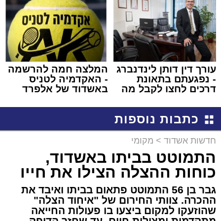
באשדוד
עורך דין דותן לינדנברג
המלצה חמה להרשמה
- נפגעתם בתאונת
- האקדמיה לטניס
דרכים לחצו לקבל מה
באשדוד של אלפרד
שמגיע לכם
קריאולנסקי - לילדים
כתבות נוספות
חדשות אשדוד
>
מקומי
התמוטט בביתו באשדוד,
כוחות ההצלה הצילו את חייו
גבר בן 56 התמוטט פתאום בביתו ואיבד את
ההכרה. צוותי החירום של "איחוד הצלה"
שהוזעקו למקום ביצעו בו פעולות החייאה
מתקדמות ומצילות חיים, עד שחזר הדופק –