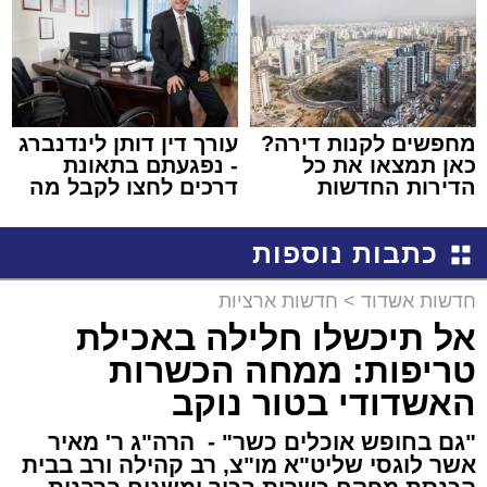
מחפשים לקנות דירה?
עורך דין דותן לינדנברג
כאן תמצאו את כל
- נפגעתם בתאונת
הדירות החדשות
דרכים לחצו לקבל מה
למכירה באשדוד >>>
שמגיע לכם
כתבות נוספות
חדשות אשדוד
>
חדשות ארציות
אל תיכשלו חלילה באכילת
טריפות: ממחה הכשרות
האשדודי בטור נוקב
"גם בחופש אוכלים כשר" - הרה"ג ר' מאיר
אשר לוגסי שליט"א מו"צ, רב קהילה ורב בבית