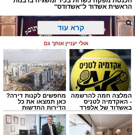
הכנסת מפקח כשרות בכיר ומשגיח ברבנות
הראשית אשדוד ל"אשדודס"
קרא עוד
אולי יעניין אותך גם
המלצה חמה להרשמה
מחפשים לקנות דירה?
- האקדמיה לטניס
כאן תמצאו את כל
באשדוד של אלפרד
הדירות החדשות
קריאולנסקי - לילדים
למכירה באשדוד >>>
הר במאיר לוגסי. א' מיכאלי
מנהל האתר / 22:41 10.08.26