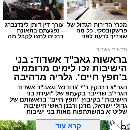
מכרז הדירות הגדול של
עורך דין דותן לינדנברג
פרשקובסקי. כל מה
- נפגעתם בתאונת
שצריך לדעת לפני
דרכים לחצו לקבל מה
שמגישים הצעה לדירה
שמגיע לכם
תגים:
הרב מאיר לוגסי
באשדוד
חדשות אשדוד
בימים אלה, כל עם ישראל יוצא בהמוניו לחופשות
בראשות גאב"ד אשדוד: בני
ולטיולים ברחבי הארץ, והמהדרים יוצאים את
הישיבות זכו לימים מרוממים
גבולות ארצנו לעבר יעדים שונים ברחבי העולם.
ב'חפץ חיים'. גלריה מרהיבה
כל אדם שעושה זאת, חייב לדעת כמה כללים
הגר"צ דרבקין ר"י 'גרודנא' וגאב"ד אשדוד
הגרי"ב שרייבר בקעמפ של "ועידת בני
חשובים, וזאת על מנת שהחופשה והטיול יהיו ללא
הישיבות" בקיבוץ "חפץ חיים" בראשותם של
חשש אכילת מאכלות אסורות ח"ו.
גדולי ישראל, מרנן ורבנן ראשי הישיבות
שליט"א בהשתתפות מאות בני ישיבות
הפעם נתמקד בנושא אחד אשר הוא מעשי מאוד,
ומחובתו של כל אחד לפקוח עין, להיזהר ולהישמר
קרא עוד