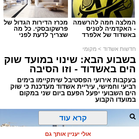
מערכת האתר / 18:19 06.08.26
המלצה חמה להרשמה
מכרז הדירות הגדול של
- האקדמיה לטניס
פרשקובסקי. כל מה
באשדוד של אלפרד
שצריך לדעת לפני
מעוניינים להגיב? לדווח ? צרו איתנו קשר במייל -
קריאולנסקי - לילדים
שמגישים הצעה לדירה
ASHDODS@ISNET.CO.IL
באשדוד
תגים:
אשדוד
,
נתיבי ישראל
חדשות אשדוד
>
מקומי
בשבוע הבא: שינוי במועד שוק
חברת "נתיבי ישראל" הודיעה על ביצוע עבודות
הים באשדוד - וזו הסיבה
תחזוקה ליליות במחלף אשדוד צפון שיימשכו
בעקבות אירועי הפסטיבל שיתקיימו בימים
במשך שני לילות, בימים ראשון ושני, ה-9 וה-10
רביעי וחמישי, עיריית אשדוד מעדכנת כי שוק
באוגוסט 2026, בין השעות 23:00 בלילה ועד
הים השבועי יפעל הפעם ביום שני במקום
05:00 בבוקר למחרת.
במועדו הקבוע
העבודות מבוצעות כחלק מפעולות שוטפות
לחידוש סימוני הדרך והתקנת עיני חתול, במטרה
קרא עוד
לשפר את בטיחות הנסיעה עבור כלל משתמשי
הדרך.
אולי יעניין אותך גם
בשל ביצוע העבודות, תבוצע חסימה הרמטית של