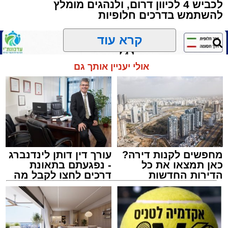
מטרתם של הדברים שישמעו היא לעורר הלבבות
לכביש 4 לכיוון דרום, ולנהגים מומלץ
ולהחדיר אהבת אמת לתורה.
להשתמש בדרכים חלופיות
הארוע, במסגרת ארועי 'מעגלים', יתקיים בבית
קרא עוד
הכנסת 'חניכי הישיבות' רובע ג', ביום שלישי הקרוב
בשעה 21.00
אולי יעניין אותך גם
לאחר הארוע יתקיים רב שיח וכן פלפול תלמודי
בריתחא דאורייתא בעומקא דשמעתתא.
מחפשים לקנות דירה?
עורך דין דותן לינדנברג
כאן תמצאו את כל
- נפגעתם בתאונת
הדירות החדשות
דרכים לחצו לקבל מה
למכירה באשדוד >>>
שמגיע לכם
נתיבי ישראל