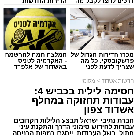
דרכים לחצו לקבל מה
הדירות החדשות
שמגיע לכם
למכירה באשדוד >>>
מעגלים
מנהל האתר / 20:31 06.08.26
מכרז הדירות הגדול של
המלצה חמה להרשמה
פרשקובסקי. כל מה
- האקדמיה לטניס
תגים:
הגרי"ב שרייבר
,
מעגלים
שצריך לדעת לפני
באשדוד של אלפרד
שמגישים הצעה לדירה
קריאולנסקי - לילדים
באשדוד
ארוע שטרם היה כמותו: בשבוע הבא ביום ג'
חדשות אשדוד
>
מקומי
יתכנסו המוני בחורי הישיבות שטרם החלו את זמן
חסימה לילית בכביש 4:
'אלול', והם יזכו לשמוע את גדולי הדור, מרן הגרי"ב
עבודות תחזוקה במחלף
שרייבר שליט"א והגאון רבי ישאי טולידנו שליט"א,
אשדוד צפון
שבשעה נדירה של קורת רוח ישתפו את שומעיהם
חברת נתיבי ישראל תבצע הלילות הקרובים
באשר ראו וקיבלו בבתי הוריהם, הגאון רבי פנחס
עבודות לחידוש סימוני הדרך והתקנת עיני
שרייבר זצ"ל והגאון רבי ניסים טולידנו זצ"ל, כאשר
חתול. בשל העבודות, ייסגרו רמפות הכניסה