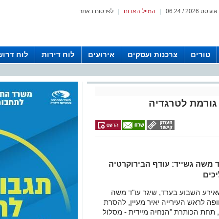
|
המייל האדום
|
לפרסום באתר
טורים
צרכנות ועסקים
אירועים
לוח דירות
לוח דרוש
 גורמת לטרגדיה
 משה גשייד: עודף הבירוקרטיה
יכים
אירע השבוע בערד, שיגר עו"ד משה
חופה לראש העירייה יאיר מעיין, להסרת
תחת הכותרת "הנחיה מיידית - מסלול