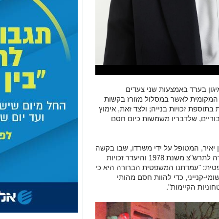
יגון בערד באמצעות שני צעדים
ה המקומית לאשר במסלול מזורז בקשות
בתוספת זכויות בנייה; ולצד זאת, אימוץ
בוריים, שלדבריו משמשות כיום חסם
יאיר, המטופל על ידי משרדו, שבו בקשה
להוספת מיגון נבלמת בשל פרשנות מחמירה לתרש"צ משנת 1978 והיעדר זכויות
פטית: "עמדתנו המשפטית הברורה היא כי
מי-קנייני, כדי להוות חסם מהותי
וניות הקיימות".