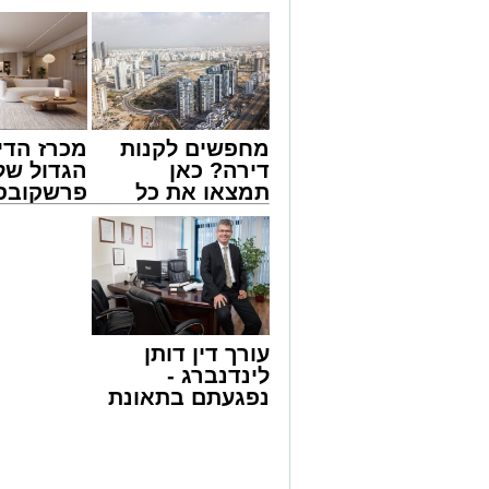
מחפשים לקנות
מכרז הדי
דירה? כאן
הגדול של
תמצאו את כל
פרשקובסק
הדירות החדשות
מה שצריך
צילום: דוברות איחוד הצלה
למכירה באשדוד
לפני שמג
>>>
הצעה לדי
שבאחד הרחובות ברובע י"א בעיר, כתוצא
באשדוד
ליבו.
למקום הוזעקו מיד צוותי רפואה ומתנדבים 
עורך דין דותן
והפרמדיקים שהגיעו לזירה הבחינו כי הגבר
לינדנברג -
בפעולות החייאה מתקדמות, הכוללות עיסוי
נפגעתם בתאונת
דרכים לחצו
בזכות התושייה והפעילות המהירה והמקצו
לקבל מה שמגיע
שב לפעום.
לכם
לאחר ייצוב מצבו הראשוני, הוא פונה באמ