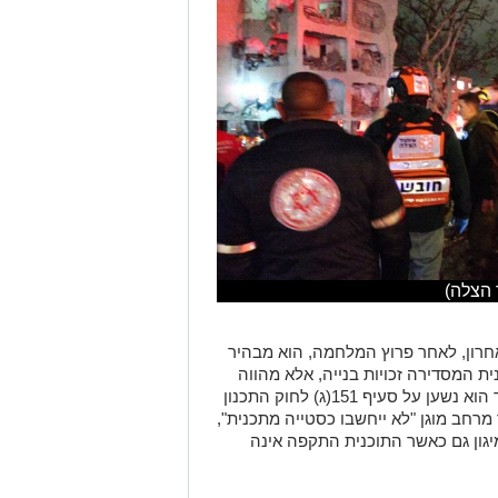
 הצלה)
רון, לאחר פרוץ המלחמה, הוא מבהיר
ת המסדירה זכויות בנייה, אלא מהווה
בראש ובראשונה מסמך רישומי-קנייני". עוד הוא נשען על סעיף 151(ג) לחוק התכנון
מרחב מוגן "לא ייחשבו כסטייה מתכנית",
גון גם כאשר התוכנית התקפה אינה