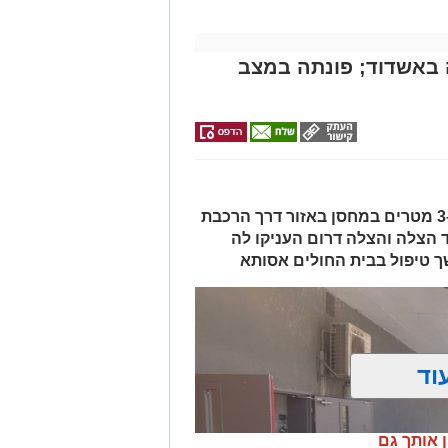
מייל -
ASHDODS@ISNET.CO.IL
באשדוד; פונתה במצב
האישה, בת 56, נפלה מגובה של כ-2–3 מטרים במחסן באזור דרך הרכבת
ד הצלה והצלה דרום העניקו לה
ך טיפול בבית החולים אסותא
וד
ן אותך גם