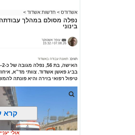
רפואי כשמצבו מוגדר יציב.
מעוניינים להגיב? לדווח ? צרו איתנו קשר ב
אשדודס
>
חדשות אשדוד
>
נפלה מסולם במהלך עבודתה 
בינוני
עופר אשטוקר
07.08.26 / 15:32
תגים:
תאונת עבודה באשדוד
בביג פאשן אשדוד. צוותי מד”א, איחו
טיפול רפואי בזירה והיא פונתה להמש
קרא ע
אולי יעניי