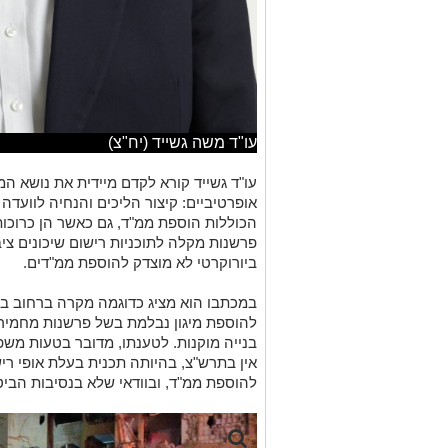
עו"ד משה גשייד (יח"צ)
עו"ד גשייד קורא לקדם מיידית את נושא המ
אופרטיביים: קיצור הליכים והנחיה לוועד
הכוללות הוספת ממ"ד, גם כאשר הן כרוכות 
פרשנות מקלה לתוכניות רישום שיכונים צי
ביורוקרטי לא מוצדק להוספת ממ"דים
.
במכתבו הוא מציג כדוגמה מקרה ברחוב בן 
בנייה מוקנות. לטענתו, מדובר בטעות מש
אין בתרש"צ, בהיותה תכנית בעלת אופי רישו
להוספת ממ"ד, ובוודאי שלא בנסיבות הביטח