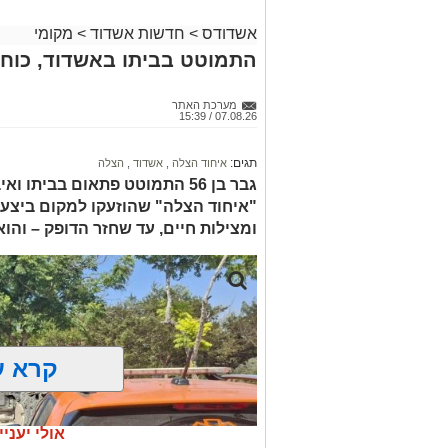
אשדודס
>
חדשות אשדוד
>
מקומי
התמוטט בביתו באשדוד, כוחו
מערכת האתר
07.08.26 / 15:39
תגים:
איחוד הצלה
,
אשדוד
,
הצלה
גבר בן 56 התמוטט פתאום בביתו
"איחוד הצלה" שהוזעקו למקום ביצעו
ומצילות חיים, עד שחזר הדופק – והו
קרא ע
אולי יעניי