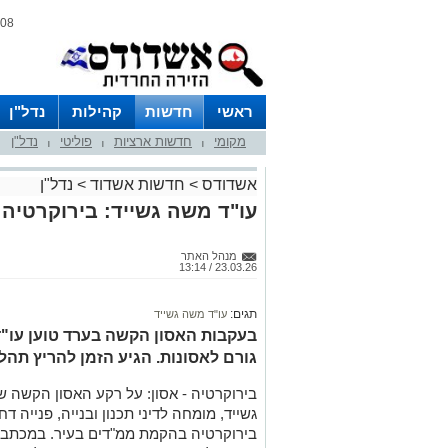
08 אוגוסט 2026 / 06:24
ראשי
חדשות
קהילות
נדל"ן
מקומי
חדשות ארציות
פוליטי
נדל"ן
|
|
|
אשדודס
>
חדשות אשדוד
>
נדל"ן
עו"ד משה גשייד: בירוקרטיה
מנהל האתר
23.03.26 / 13:14
תגים:
עו"ד משה גשייד
בעקבות האסון הקשה בערד טוען עו"ד
גורם לאסונות. הגיע הזמן להריץ תהל
בירוקרטיה - אסון: על רקע האסון הקשה ש
גשייד, מומחה לדיני תכנון ובנייה, פנייה ד
בירוקרטיה בהקמת ממ"דים בעיר. במכתב, 