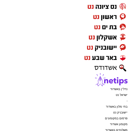
מעוניינים להגיב? לדווח ? צרו איתנו קשר במייל -
ASHDODS@ISNET.CO.IL
נדל"ן באשדוד
ישראל נט
-
בתי מלון באשדוד
יישובניק נט
פרסום במקומונים
מקומון אשדוד
משלוחים באשדוד