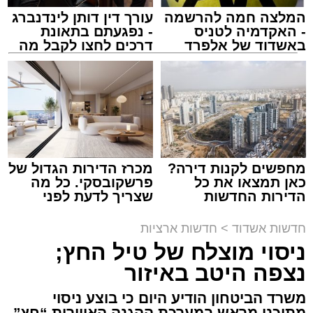
המלצה חמה להרשמה
עורך דין דותן לינדנברג
- האקדמיה לטניס
- נפגעתם בתאונת
באשדוד של אלפרד
דרכים לחצו לקבל מה
קריאולנסקי - לילדים
שמגיע לכם
אילוסטרציה מעצר חשוד
מערכת האתר / 00:13 06.08.26
מחפשים לקנות דירה?
מכרז הדירות הגדול של
כאן תמצאו את כל
פרשקובסקי. כל מה
הדירות החדשות
שצריך לדעת לפני
למכירה באשדוד >>>
שמגישים הצעה לדירה
באשדוד
חדשות אשדוד
>
חדשות ארציות
ניסוי מוצלח של טיל החץ;
תגים:
משטרה
,
מעצר
,
אלימות
,
אשדוד
נצפה היטב באיזור
דרמה קשה ברחובות אשדוד: אירוע אלימות חמור
משרד הביטחון הודיע היום כי בוצע ניסוי
התרחש בשעות אחר הצהריים (רביעי) באחד
מתוכנן מראש במערכת ההגנה האווירית “חץ”,