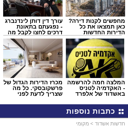
מחפשים לקנות דירה?
עורך דין דותן לינדנברג
כאן תמצאו את כל
- נפגעתם בתאונת
הדירות החדשות
דרכים לחצו לקבל מה
למכירה באשדוד >>>
שמגיע לכם
המלצה חמה להרשמה
מכרז הדירות הגדול של
- האקדמיה לטניס
פרשקובסקי. כל מה
באשדוד של אלפרד
שצריך לדעת לפני
קריאולנסקי - לילדים
שמגישים הצעה לדירה
באשדוד
כתבות נוספות
חדשות אשדוד
>
מקומי