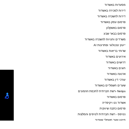
מסעדות באשדוד
דירות למכירה באשדוד
דירות להשכרה באשדוד
פרסום עסק באשדוד
פרסום באשקלון
פרסום בבאר שבע
משרדים וחנויות להשכרה באשדוד
ייעוץ טכנולוגי ופתרונות AI
שרותי בריאות באשדוד
אירועים באשדוד
דרושים באשדוד
חוגים באשדוד
ארנונה באשדוד
עורכי דין באשדוד
שערים חשמליים באשדוד
Netips -רשת חברתית לחכמת ההמונים
פרסום באשדוד
אשדוד נט ויקיפדיה
פרסום כתבה שיווקית
נטיפס - רשת חברתית לטיפים והמלצות
תיקון שער חשמלי אשדוד
Netips -רשת חברתית לחכמת ההמונים