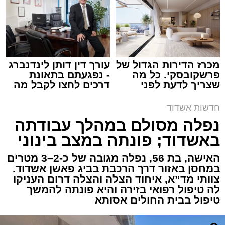
מערכת האתר / 15:39 07.08.26
מכרז הדירות הגדול של
עורך דין דותן לינדנברג
פרשקובסקי. כל מה
- נפגעתם בתאונת
שצריך לדעת לפני
דרכים לחצו לקבל מה
תגים:
איחוד הצלה
,
אשדוד
,
הצלה
שמגישים הצעה לדירה
שמגיע לכם
באשדוד
חדשות אשדוד
אירוע דרמטי הסתיים בנס רפואי באשדוד, לאחר
נפלה מסולם במהלך עבודתה
שגבר בן 56 התמוטט בביתו שבאחד הרחובות
באשדוד; פונתה במצב בינוני
ברובע י"א בעיר, כתוצאה מאירוע פתאומי שגרם
להפסקת פעילות ליבו.
האישה, בת 56, נפלה מגובה של כ-2–3 מטרים
במחסן באזור דרך הרכבת בביג פאשן אשדוד.
צוותי מד”א, איחוד הצלה והצלה דרום העניקו
למקום הוזעקו מיד צוותי רפואה ומתנדבים של
לה טיפול רפואי בזירה והיא פונתה להמשך
ארגון "איחוד הצלה". החובשים והפרמדיקים
טיפול בבית החולים אסותא
שהגיעו לזירה הבחינו כי הגבר ללא דופק וללא