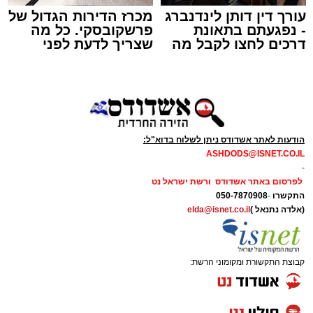
עורך דין דותן לינדנברג
מכרז הדירות הגדול של
- נפגעתם בתאונת
פרשקובסקי. כל מה
דרכים לחצו לקבל מה
שצריך לדעת לפני
תגים:
תאונת עבודה באשדוד
שמגיע לכם
שמגישים הצעה לדירה
באשדוד
עובדת בת 56 נפצעה היום (שישי) באורח בינוני
לאחר שנפלה מסולם במהלך עבודתה במחסן
באזור דרך הרכבת, מתחם ביג פאשן באשדוד.
הודעות לאתר אשדודס ניתן לשלוח בדוא"ל:
ASHDODS@ISNET.CO.IL
כוחות ההצלה הוזעקו למקום בעקבות דיווח על
-
נפילה מגובה במהלך העבודה. עם הגעתם מצאו
לפרסום באתר אשדודס ורשת ישראל נט
את האישה בהכרה מלאה, כשהיא סובלת מחבלות
התקשרו
-
050-7870908
(אלדה נתנאל )
elda@isnet.co.il
במספר אזורים בגופה לאחר שנפלה מגובה של
כ-2 עד 3 מטרים.
קבוצת התקשורת ומקומוני הרשת:
רפאל אוקנין, כונן הצלה דרום, סיפר: “כשהגעתי
למקום הבחנתי בעובדת כשהיא בהכרה מלאה
וסובלת מחבלות מרובות בגופה לאחר שנפלה