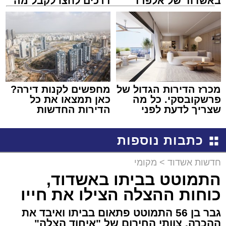
באשדוד של אלפרד
דרכים לחצו לקבל מה
קריאולנסקי - לילדים
שמגיע לכם
מכרז הדירות הגדול של
מחפשים לקנות דירה?
פרשקובסקי. כל מה
כאן תמצאו את כל
שצריך לדעת לפני
הדירות החדשות
שמגישים הצעה לדירה
למכירה באשדוד >>>
באשדוד
כתבות נוספות
חדשות אשדוד
>
מקומי
התמוטט בביתו באשדוד,
כוחות ההצלה הצילו את חייו
גבר בן 56 התמוטט פתאום בביתו ואיבד את
ההכרה. צוותי החירום של "איחוד הצלה"