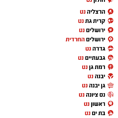
במהלך עבודתה. יחד עם צוותי מד”א הענקנו לה
טיפול רפואי ראשוני והיא פונתה בניידת טיפול
נמרץ לחדר הטראומה במרכז הרפואי אסותא
באשדוד כשהיא במצב בינוני ויציב.”
גם צוותי איחוד הצלה העניקו טיפול רפואי בזירה.
החובשים יעקב מזוז, אליעזר בן דוד ויוסי ברנשטיין