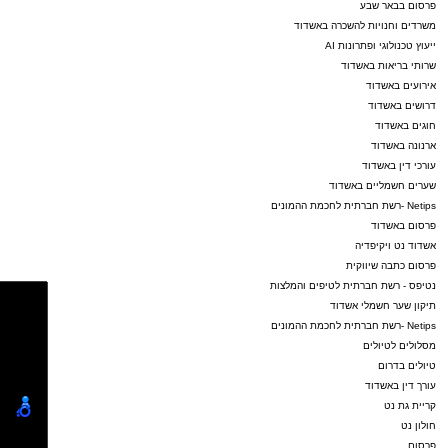
פרסום בבאר שבע
משרדים וחנויות להשכרה באשדוד
ייעוץ טכנולוגי ופתרונות AI
שרותי בריאות באשדוד
אירועים באשדוד
דרושים באשדוד
חוגים באשדוד
ארנונה באשדוד
עורכי דין באשדוד
שערים חשמליים באשדוד
Netips -רשת חברתית לחכמת ההמונים
פרסום באשדוד
אשדוד נט ויקיפדיה
פרסום כתבה שיווקית
נטיפס - רשת חברתית לטיפים והמלצות
תיקון שער חשמלי אשדוד
Netips -רשת חברתית לחכמת ההמונים
מסלולים לטיולים
טיולים בדרום
עורך דין באשדוד
קריית גת נט
חולון נט
פרסום