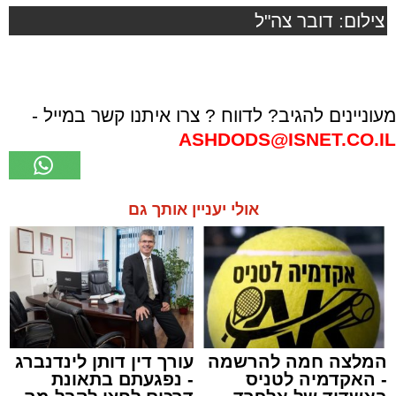
צילום: דובר צה"ל
מעוניינים להגיב? לדווח ? צרו איתנו קשר במייל -
ASHDODS@ISNET.CO.IL
אולי יעניין אותך גם
המלצה חמה להרשמה
עורך דין דותן לינדנברג
- האקדמיה לטניס
- נפגעתם בתאונת