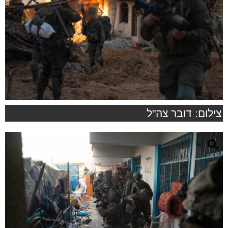
צילום: דובר צה"ל