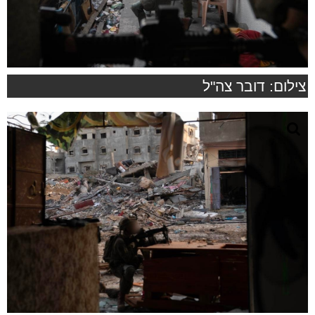
צילום: דובר צה"ל