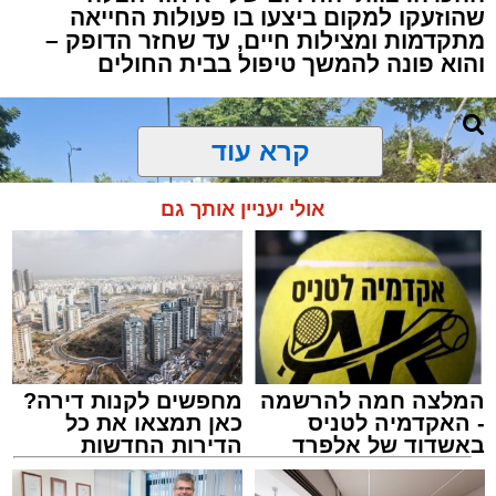
שהוזעקו למקום ביצעו בו פעולות החייאה
מתקדמות ומצילות חיים, עד שחזר הדופק –
והוא פונה להמשך טיפול בבית החולים
קרא עוד
אולי יעניין אותך גם
המלצה חמה להרשמה
מחפשים לקנות דירה?
- האקדמיה לטניס
כאן תמצאו את כל
באשדוד של אלפרד
הדירות החדשות
קריאולנסקי - לילדים
למכירה באשדוד >>>
צילום: דוברות איחוד הצלה