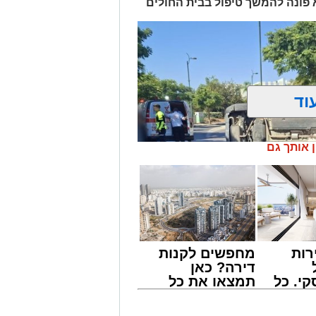
א פונה להמשך טיפול בבית החולים
וד
ן אותך גם
רות
מחפשים לקנות
דירה? כאן
י. כל
תמצאו את כל
 לדעת
הדירות החדשות
ישים
למכירה באשדוד