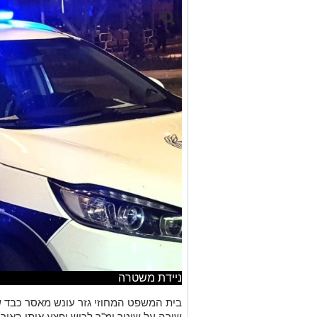
ניידת משטרה
שירה על שוטר ימ"ר לכיש ופצע אותו באור