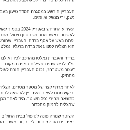
העבריין הורשע במסגרת הסדר טיעון בעבי
נשק, ירי מנשק ואיומים.
האירוע התרחש באפר
לאשדוד, כאשר התרחש ניסיון חיסול. מתנק
ופתח באש על אסף ברדה והעבריין שהורשע
הוא הצליח לפצוע את ברדה ברגליו ונמלט
ברדה והעבריין נמלטו מהרכב לכיוון אולם 
ימ"ר לכיש שהיו בפעילות סמויה במקום. 
"עצור משטרה!", נכנס העבריין חזרה לאול
מהתיק.
לאחר מרדף קצר של מספר מטרים, הצליח 
וביקש ממנו לעצור. העבריין לא שעה להור
כתוצאה מהירי נפל השוטר. מיד לאחר מכן י
שהצליח לחמוק מהכדור.
השוטר שנורה פונה לטיפול בבית החולים ו
באיברים הפנימיים ובכלי דם, וכן משבר מ