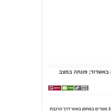
אירוע דרמטי הסתיים בנס רפואי באשדוד, לאחר שגבר בן 56 התמוטט בביתו
רה
>>>
ה מאירוע פתאומי שגרם להפסקת פעילות
של ארגון "איחוד הצלה". החובשים
 ללא דופק וללא הכרה, ופתחו מיידית
י לב ושימוש במפעם (דפיברילטור).
עית של הצוותים בשטח, ליבו של הגבר
בולנס לבית חולים להמשך קבלת טיפול
מייל -
ASHDODS@ISNET.CO.IL
באשדוד; פונתה במצב
האישה, בת 56, נפלה מגובה של כ-2–3 מטרים במחסן באזור דרך הרכבת