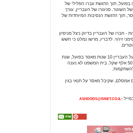
ות דרשה עונש מאסר של 14 שנה בפועל, תוך הדגשת עברו הפלילי של
 השוטר. סניגורו של העבריין, עורך
, עתר לעונש של 3 שנות מאסר, תוך הדגשת הנסיבות המיוחדות של
ת - חברו של העבריין בדיוק ניצל מניסיון
מני זיהוי. לדבריו, מרשו נמלט כי חשש
טרים.
בסופו של דבר החליט בית המשפט לגזור על העבריין 10 שנות מאסר בפועל, שנת
מאסר על תנאי ופיצוי לנפגע העבירה בסך 50 אלף שקל. בית המשפט לא נענה
להשתקמות.
 אמסלם, שקיבל מאסר על תנאי בגין
מייל -
ASHDODS@ISNET.CO.IL
אולי
יעניין