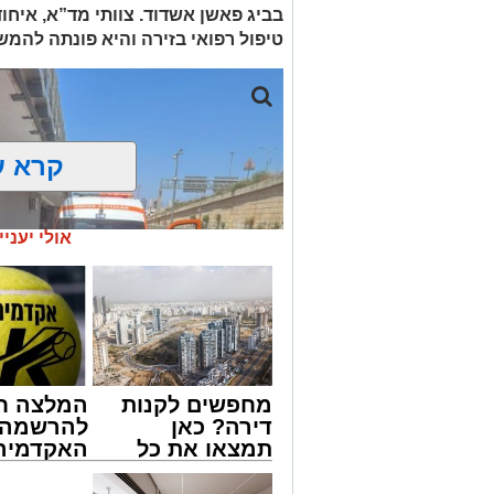
בביג פאשן אשדוד. צוותי מד”א, איחו
טיפול רפואי בזירה והיא פונתה להמש
קרא ע
אולי יעניי
מחפשים לקנות
המלצה ח
דירה? כאן
להרשמה 
תמצאו את כל
האקדמיה 
הדירות החדשות
באשדוד 
למכירה באשדוד
אלפרד