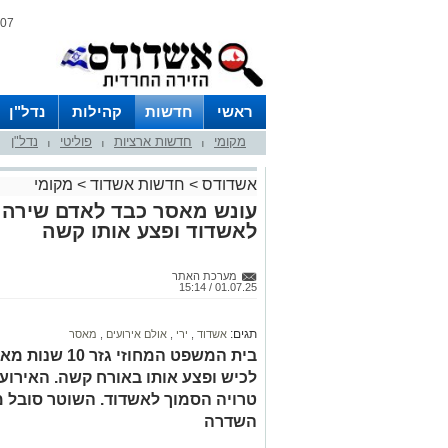
07 אוגוסט 2026 / 17:47
ראשי
חדשות
קהילות
נדל"ן
מקומי
חדשות ארציות
פוליטי
נדל"ן
|
|
|
אשדודס
>
חדשות אשדוד
>
מקומי
עונש מאסר כבד לאדם שירה ע
לאשדוד ופצע אותו קשה
מערכת האתר
01.07.25 / 15:14
תגים:
אשדוד
,
ירי
,
אולם אירועים
,
מאסר
לכיש ופצע אותו באורח קשה. האירוע
טרויה הסמוך לאשדוד. השוטר סובל 
השדרה