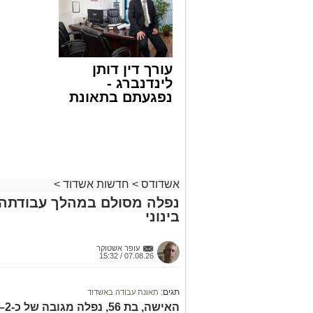
קריאולנסקי -
הצעה לדי
שבאחד הרחובות ברובע י"א בעיר, כתוצא
לילדים
באשדוד
ליבו.
למקום הוזעקו מיד צוותי רפואה ומתנדבים 
עורך דין דותן
והפרמדיקים שהגיעו לזירה הבחינו כי הגבר
לינדנברג -
בפעולות החייאה מתקדמות, הכוללות עיסוי
נפגעתם בתאונת
דרכים לחצו
בזכות התושייה והפעילות המהירה והמקצו
לקבל מה שמגיע
שב לפעום.
לכם
לאחר ייצוב מצבו הראשוני, הוא פונה באמ
רפואי כשמצבו מוגדר יציב.
מעוניינים להגיב? לדווח ? צרו איתנו קשר ב
אשדודס
>
חדשות אשדוד
>
נפלה מסולם במהלך עבודתה 
בינוני
עופר אשטוקר
07.08.26 / 15:32
תגים:
תאונת עבודה באשדוד