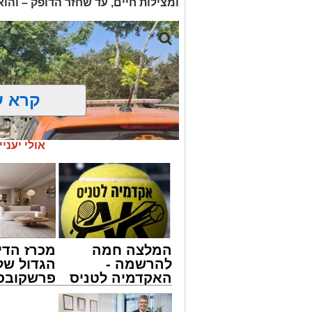
ומצילות חיים, עד שחזר הדופק – והו
קרא ע
אולי יעניי
המלצה חמה
מכרז הדי
להרשמה -
הגדול של
האקדמיה לטניס
פרשקובסק
באשדוד של
מה שצריך
צילום: דוברות איחוד הצלה
אלפרד
לפני שמג