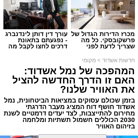
עופר אשטוקר / 14:54 06.08.26
מכרז הדירות הגדול של
עורך דין דותן לינדנברג
פרשקובסקי. כל מה
- נפגעתם בתאונת
שצריך לדעת לפני
דרכים לחצו לקבל מה
תגים:
חנייה חינם בחופי אשדוד
שמגישים הצעה לדירה
שמגיע לכם
באשדוד
חדשות אשדוד
>
מקומי
גם אם אשדוד אינה נמצאת בשלב הראשון של
המהפכה של נמל אשדוד:
רפורמת אזורי החנייה, השינויים הצפויים עשויים
האם זו הדרך החדשה להציל
להשפיע באופן ישיר על אחת ההטבות המוכרות
את האוויר שלנו?
ביותר לתושבי העיר - החנייה ללא תשלום בחופי
הים.
בזמן שכולם עסוקים במציאות הביטחונית, נמל
אשדוד חושף דוח המציג מעבר הדרגתי
על פי המתווה שפורסם, רשויות שמעניקות כיום
מחירום להתייצבות, לצד יעדים דרמטיים לשנת
2030 הכוללים חשמול תשתיות ומלחמה
הטבות חנייה נקודתיות לתושביהן, למשל באזורי
בזיהום האוויר
ביקוש כמו חופי הרחצה, יידרשו לבחור בין שתי
אפשרויות: להעניק את הפטור לכלל הנהגים, או