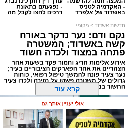
המלצה חמה להרשמה
עורך דין דותן לינדנברג
חשוב לציין:
בשלב זה לא התקבלה החלטה על
- האקדמיה לטניס
- נפגעתם בתאונת
ביטול ההטבה באשדוד, אולם לפי המתווה
באשדוד של אלפרד
דרכים לחצו לקבל מה
שפורסם, העיר עשויה להידרש בעתיד להתאים את
קריאולנסקי - לילדים
שמגיע לכם
הסדרי החנייה לכללים החדשים.
תגים:
זיהום
,
אשדוד
,
נמל אשדוד
,
רפורמה
,
אוויר
חדשות אשדוד
>
מקומי
נקם ודם: נער נדקר באורח
מאחורי חומות הבטון והמנופים של השער הימי
קשה באשדוד; המשטרה
המרכזי בישראל מתנהלת פעילות ענפה.
פתחה במצוד ולכדה חשוד
מעוניינים להגיב? לדווח ? צרו איתנו קשר במייל -
ASHDODS@ISNET.CO.IL
דוח האחריות התאגידית (ESG) לשנת 2025
אירוע אלימות חריג וחמור פקד בשעות אחר
שמפרסמת חברת נמל אשדוד חושף את התנהלות
הצהריים את אחד הפארקים הציבוריים בעיר;
נער צעיר פונה להמשך טיפול רפואי, כוחות
החברה במהלך שנה מאתגרת, שהתאפיינה
גדולים של משטרה פשטו על הזירה ולכדו צעיר
במעבר הדרגתי ממציאות חירום מתמשכת
החשוד במעשה
להתייצבות זהירה – לצד קשיים ביטחוניים,
תפעוליים וכלכליים כבדים.
קרא עוד
למרות זאת, הנמל המשיך למלא את תפקידו
אולי יעניין אותך גם
כתשתית לאומית חיונית, תוך שמירה על רציפות
תפקודית מלאה והבטחת זרימת הסחורות לישראל