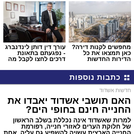
קריאולנסקי - לילדים
שמגישים הצעה לדירה
באשדוד
מחפשים לקנות דירה?
עורך דין דותן לינדנברג
כאן תמצאו את כל
- נפגעתם בתאונת
הדירות החדשות
דרכים לחצו לקבל מה
למכירה באשדוד >>>
שמגיע לכם
כתבות נוספות
חדשות אשדוד
האם תושבי אשדוד יאבדו את
החנייה חינם בחופי הים?
למרות שאשדוד אינה נכללת בשלב הראשון
של חלוקת הערים לאזורי חנייה, רפורמת
החנייה הארצית עשויה להשפיע גם עליה. אחת