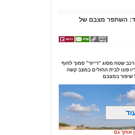
מעורבים: שלושה מהם החשודים
וספים שנכחו במקום בזמן הפשיטה.
ד: השתפר מצבם של
החקירה נמשכת.
בלתי חוקיים מהווה מוקד למשיכת
אפס סובלנות ובנחישות נגד תופעות מסוג
שבים.
מייל -
ASHDODS@ISNET.CO.IL
כב שטח מסוג "רייזר" סמוך לחוף
ו פונו לבית החולים במצב קשה
ל שיפור במצבם
וד
ן אותך גם