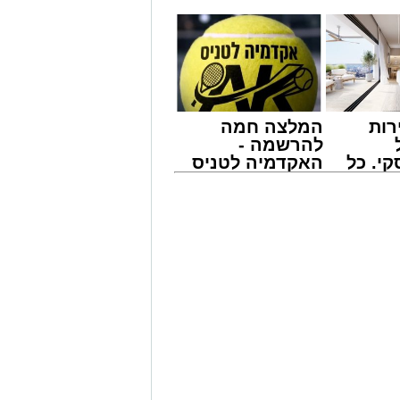
רות
המלצה חמה
להרשמה -
י. כל
האקדמיה לטניס
 לדעת
באשדוד של
ישים
אלפרד
רה
קריאולנסקי -
צעו בסוף השבוע בתאונת דרכים קשה
לילדים
ה התרחשה שעה קלה לפני כניסת
השבת, כאשר רכב שטח מסוג "רייזר" ובו אב ושני ילדיו (בני 4 ו-6) התהפך מסיבה
שלושה שוכבים על החול כשהם סובלים
מתנדבי "איחוד הצלה" העניקו להם טיפול
ומים, חבישות ומתן תרופות.
חוסר הכרה וסובל מפגיעה רב-מערכתית, אחיו
 והאב נפצע באורח בינוני עם חבלות בראש