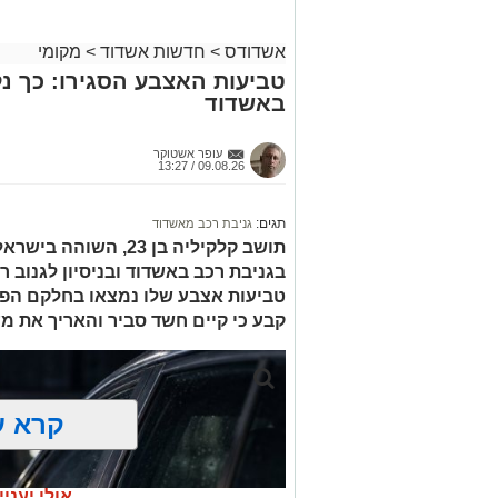
ובגפיים. כולם פונו בניידות טיפול נמרץ ל
אשדודס
>
חדשות אשדוד
>
מקומי
עם הגעתם לבית החולים, נקלטו השלושה ב
טביעות האצבע הסגירו: כך נל
רב-מערכתי שכלל רופאי טראומה ומומחים ל
באשדוד
מבית החולים נמסר הבוקר כי לאחר סדרת ב
הילד בן ה-6 התייצב והוא מאושפז 
עופר אשטוקר
מוגדר בינוני. אחיו בן ה
09.08.26 / 13:27
האב מוגדר קל.
מעוניינים להגיב? לדווח ? צרו איתנו קשר ב
תגים:
גניבת רכב מאשדוד
תושב קלקיליה בן 23, 
בגניבת רכב באשדוד ובניסיון לגנוב 
טביעות אצבע שלו נמצאו בחלקם הפנ
קבע כי קיים חשד סביר והאריך את מ
קרא ע
אולי יעניי