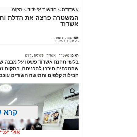
אשדודס
>
חדשות אשדוד
>
מקומי
המשטרה פרצה את הדלת וחש
אשדוד
מערכת האתר
09.08.26 / 15:35
תגים:
משטרה
,
אשדוד
,
פשיטה
,
קזינו
בלשי תחנת אשדוד פשטו על מבנה שש
שהנוכחים סירבו להכניסם. במקום נתפ
חבילות קלפים וחמישה חשודים עוכבו
קרא ע
אולי יעניי