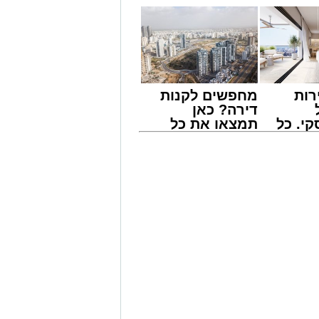
רות
מחפשים לקנות
דירה? כאן
י. כל
תמצאו את כל
 לדעת
הדירות החדשות
ישים
למכירה באשדוד
רה
>>>
וד חשפה קזינו מחתרתי שפעל באחד
דע מודיעיני שהצביע על פעילות בלתי
את פתיחת הדלתות, אך הנוכחים במקום
נס. לנוכח הסירוב, נאלצו הבלשים
פסו אמצעים רבים ששימשו להפעלת