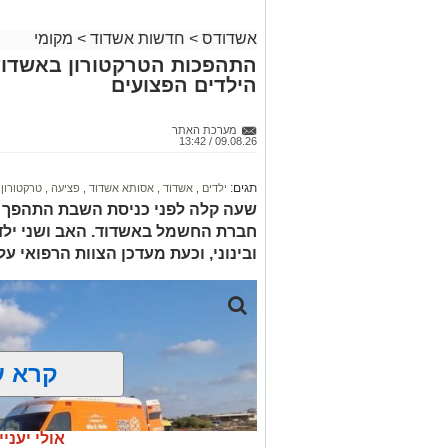
במסגרת הפעילות עוכבו לחקירה חמישה 
אשדודס
>
חדשות אשדוד
>
מקומי
בהפעלת ובניהול המקום, ושני משתתפים נ
התהפכות הטרקטורון באשדו
כולם הועברו לחקירה בתחנת המשטרה, ו
הילדים הפצועים
במשטרה מדגישים כי הפעלת בתי הימורים 
פעילות עבריינית, וכי הם ימשיכו לפעול ב
מערכת האתר
זה כדי לשמור על שלטון החוק וביטחון התו
09.08.26 / 13:42
מעוניינים להגיב? לדווח ? צרו איתנו קשר ב
תגים:
ילדים
,
אשדוד
,
אסותא אשדוד
,
פציעה
,
טרקטורון
שעה קלה לפני כניסת השבת התהפך ר
חברת החשמל באשדוד. האב ושני ילדי
ובינוני, וכעת מעדכן הצוות הרפואי ע
קרא ע
אולי יעניי