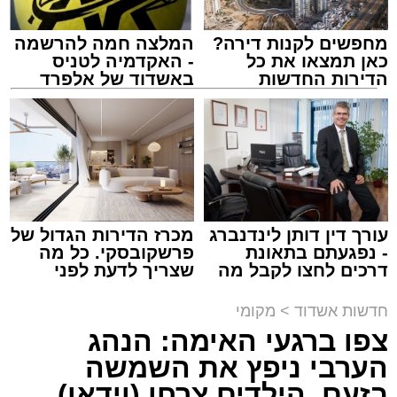
מחפשים לקנות דירה?
המלצה חמה להרשמה
מעוניינים להגיב? לדווח ? צרו איתנו קשר במייל -
כאן תמצאו את כל
- האקדמיה לטניס
ASHDODS@ISNET.CO.IL
הדירות החדשות
באשדוד של אלפרד
למכירה באשדוד >>>
קריאולנסקי - לילדים
צילום: דוברות איחוד הצלה
עופר אשטוקר / 15:32 07.08.26
עורך דין דותן לינדנברג
מכרז הדירות הגדול של
- נפגעתם בתאונת
פרשקובסקי. כל מה
דרכים לחצו לקבל מה
שצריך לדעת לפני
תגים:
תאונת עבודה באשדוד
שמגיע לכם
שמגישים הצעה לדירה
באשדוד
חדשות אשדוד
>
מקומי
עובדת בת 56 נפצעה היום (שישי) באורח בינוני
צפו ברגעי האימה: הנהג
לאחר שנפלה מסולם במהלך עבודתה במחסן
הערבי ניפץ את השמשה
באזור דרך הרכבת, מתחם ביג פאשן באשדוד.
בזעם, הילדים צרחו (וידאו)