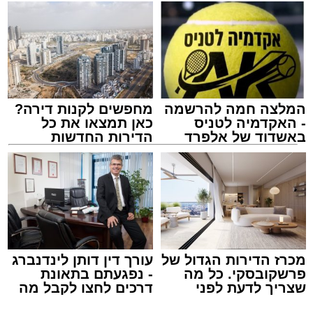
המלצה חמה להרשמה
מחפשים לקנות דירה?
- האקדמיה לטניס
כאן תמצאו את כל
באשדוד של אלפרד
הדירות החדשות
קריאולנסקי - לילדים
למכירה באשדוד >>>
צילום: דוברות איחוד הצלה
מערכת האתר / 15:39 07.08.26
מכרז הדירות הגדול של
עורך דין דותן לינדנברג
פרשקובסקי. כל מה
- נפגעתם בתאונת
שצריך לדעת לפני
דרכים לחצו לקבל מה
תגים:
איחוד הצלה
,
אשדוד
,
הצלה
שמגישים הצעה לדירה
שמגיע לכם