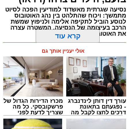
כוחות ההצלה הוזעקו למקום בעקבות דיווח על
נסיעה שגרתית מאשדוד למודיעין הפכה לסיוט
נפילה מגובה במהלך העבודה. עם הגעתם מצאו
מתמשך: ויכוח שהתלהט בין נהג האוטובוס
לנוסע הוביל לתקיפה אלימה ולניפוץ שמשת
את האישה בהכרה מלאה, כשהיא סובלת מחבלות
הרכב בעיצומה של הנסיעה. המשטרה עצרה
במספר אזורים בגופה לאחר שנפלה מגובה של
את האוטובוס בהמשך הדרך
כ-2 עד 3 מטרים.
מערכת האתר / 11:35 07.08.26
קרא עוד
רפאל אוקנין, כונן הצלה דרום, סיפר: “כשהגעתי
למקום הבחנתי בעובדת כשהיא בהכרה מלאה
אולי יעניין אותך גם
וסובלת מחבלות מרובות בגופה לאחר שנפלה
במהלך עבודתה. יחד עם צוותי מד”א הענקנו לה
טיפול רפואי ראשוני והיא פונתה בניידת טיפול
נמרץ לחדר הטראומה במרכז הרפואי אסותא
תגים:
אוטובוס
,
אשדוד
,
ערבי
באשדוד כשהיא במצב בינוני ויציב.”
עורך דין דותן לינדנברג
מכרז הדירות הגדול של
- נפגעתם בתאונת
פרשקובסקי. כל מה
דרכים לחצו לקבל מה
שצריך לדעת לפני