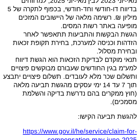
מאי-יוני 2023 לבין מאי-יוני 2025, למדווחים
בדיווח דו-חודשי וחד-חודשי, בכפוף לתקרה של 5
מיליון ₪. רשימה מלאה של היישובים המזכים
מופיעה באתר רשות המסים.
הגשת הבקשות והתביעות תתאפשר לאחר
הזדהות וכניסה למערכת, בחירת תקופת זכאות
ובחירת מסלול.
תנאי מוקדם לבדיקת הזכאות הוא הגשת דיווח
למע"מ בגין החודשים שעבורם מבוקשים פיצויים
ותשלום שכר מלא לעובדים. תשלום פיצויים יתבצע
תוך 7 עד 14 ימי עסקים מהגשת תביעה מלאה
(חוץ ממקרים בהם נדרשת בדיקה והשלמת
מסמכים).
להגשת תביעה הקישו:
https://www.gov.il/he/service/claim-for-
compensation-may-june-2025