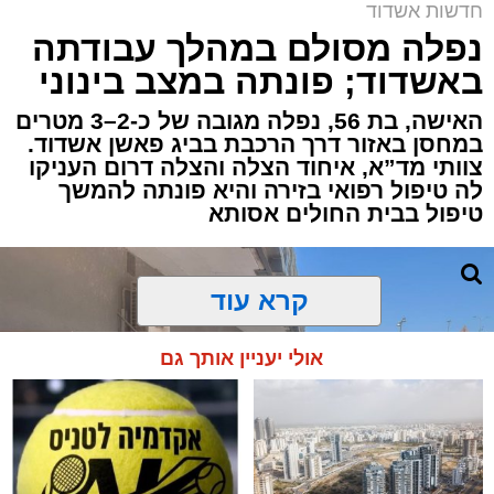
באשדוד
חדשות אשדוד
אירוע דרמטי הסתיים בנס רפואי באשדוד, לאחר
נפלה מסולם במהלך עבודתה
שגבר בן 56 התמוטט בביתו שבאחד הרחובות
באשדוד; פונתה במצב בינוני
ברובע י"א בעיר, כתוצאה מאירוע פתאומי שגרם
להפסקת פעילות ליבו.
האישה, בת 56, נפלה מגובה של כ-2–3 מטרים
במחסן באזור דרך הרכבת בביג פאשן אשדוד.
צוותי מד”א, איחוד הצלה והצלה דרום העניקו
למקום הוזעקו מיד צוותי רפואה ומתנדבים של
לה טיפול רפואי בזירה והיא פונתה להמשך
ארגון "איחוד הצלה". החובשים והפרמדיקים
טיפול בבית החולים אסותא
שהגיעו לזירה הבחינו כי הגבר ללא דופק וללא
הכרה, ופתחו מיידית בפעולות החייאה מתקדמות,
הכוללות עיסויי לב ושימוש במפעם (דפיברילטור).
קרא עוד
בזכות התושייה והפעילות המהירה והמקצועית של
אולי יעניין אותך גם
הצוותים בשטח, ליבו של הגבר שב לפעום.
לאחר ייצוב מצבו הראשוני, הוא פונה באמבולנס
לבית חולים להמשך קבלת טיפול רפואי כשמצבו
מוגדר יציב.