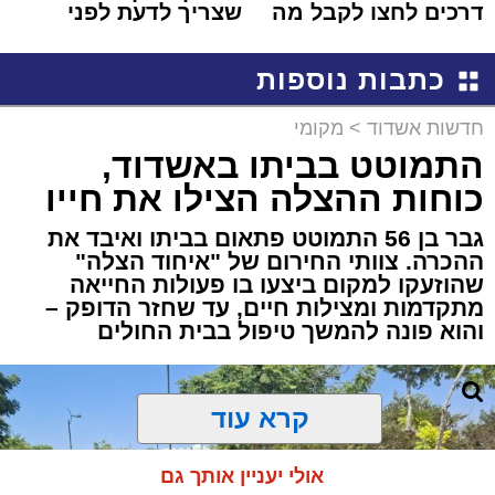
דרכים לחצו לקבל מה
שצריך לדעת לפני
שמגיע לכם
שמגישים הצעה לדירה
באשדוד
כתבות נוספות
חדשות אשדוד
>
מקומי
התמוטט בביתו באשדוד,
כוחות ההצלה הצילו את חייו
גבר בן 56 התמוטט פתאום בביתו ואיבד את
ההכרה. צוותי החירום של "איחוד הצלה"
שהוזעקו למקום ביצעו בו פעולות החייאה
מתקדמות ומצילות חיים, עד שחזר הדופק –
והוא פונה להמשך טיפול בבית החולים
קרא עוד
אולי יעניין אותך גם