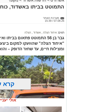
אשדודס
>
חדשות אשדוד
>
מקומי
התמוטט בביתו באשדוד, כוחו
מערכת האתר
07.08.26 / 15:39
תגים:
איחוד הצלה
,
אשדוד
,
הצלה
גבר בן 56 התמוטט פתאום בביתו
"איחוד הצלה" שהוזעקו למקום ביצעו
ומצילות חיים, עד שחזר הדופק – והו
קרא ע
אולי יעניי