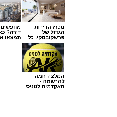
מכרז הדירות
מחפשים ל
הגדול של
דירה? כא
פרשקובסקי. כל
תמצאו את
מה שצריך לדעת
הדירות ה
צילום: דוברות איחוד הצלה
לפני שמגישים
למכירה ב
הצעה לדירה
>>>
שבאחד הרחובות ברובע י"א בעיר, כתוצא
באשדוד
ליבו.
למקום הוזעקו מיד צוותי רפואה ומתנדבים 
המלצה חמה
והפרמדיקים שהגיעו לזירה הבחינו כי הגבר
להרשמה -
בפעולות החייאה מתקדמות, הכוללות עיסוי
האקדמיה לטניס
באשדוד של
בזכות התושייה והפעילות המהירה והמקצו
אלפרד
שב לפעום.
קריאולנסקי -
לאחר ייצוב מצבו הראשוני, הוא פונה באמ
לילדים
רפואי כשמצבו מוגדר יציב.
מעוניינים להגיב? לדווח ? צרו איתנו קשר ב