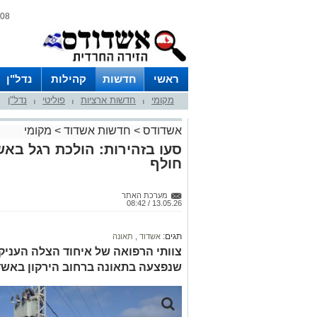
08 אוגוסט 2026 / 12:50
ראשי
חדשות
קהילות
נדל"ן
מקומי
חדשות ארציות
פוליטי
נדל"ן
|
|
|
אשדודס
>
חדשות אשדוד
>
מקומי
סעו בזהירות: הולכת רגל באש
חולף
מערכת האתר
13.05.26 / 08:42
תגים:
אשדוד
,
תאונה
שנפצעה בתאונה ברחוב הירקון באשד