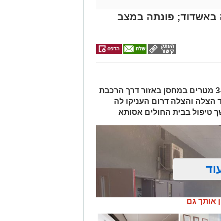
באשדוד; פונתה במצב
האישה, בת 56, נפלה מגובה של כ-2–3 מטרים במחסן באזור דרך הרכבת
ד הצלה והצלה דרום העניקו לה
ך טיפול בבית החולים אסותא
וד
ן אותך גם