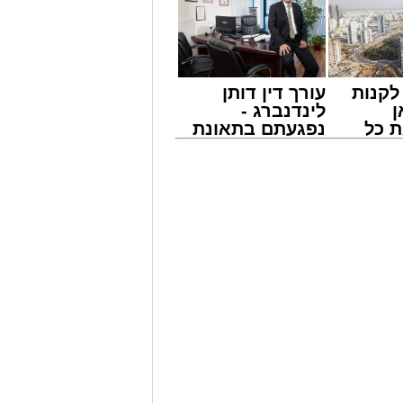
קנות
עורך דין דותן
ן
לינדנברג -
 כל
נפגעתם בתאונת
חדשות
דרכים לחצו
אשדוד
לקבל מה שמגיע
אירוע דרמטי הסתיים בנס רפואי באשדוד, לאחר שגבר בן 56 התמוטט בביתו
לכם
ה מאירוע פתאומי שגרם להפסקת פעילות
של ארגון "איחוד הצלה". החובשים
 ללא דופק וללא הכרה, ופתחו מיידית
י לב ושימוש במפעם (דפיברילטור).
עית של הצוותים בשטח, ליבו של הגבר
בולנס לבית חולים להמשך קבלת טיפול
מייל -
ASHDODS@ISNET.CO.IL