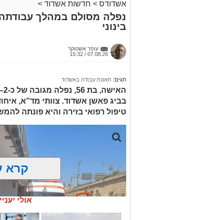
אשדודס
>
חדשות אשדוד
>
נפלה מסולם במהלך עבודתה 
בינוני
עופר אשטוקר
07.08.26 / 15:32
תגים:
תאונת עבודה באשדוד
בביג פאשן אשדוד. צוותי מד”א, איחו
טיפול רפואי בזירה והיא פונתה להמש
קרא ע
אולי יעניי