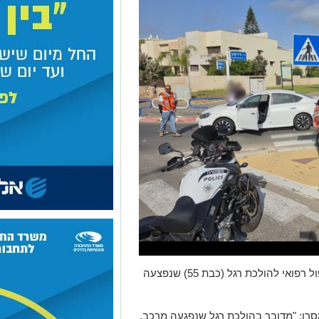
צוותי הרפואה של איחוד הצלה העניקו טיפול רפואי להולכת רגל (כבת 55) שנפצעה
סרו: "מדובר בהולכת רגל שנפגעה מרכב,