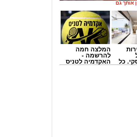
ן אותך גם
רות
המלצה חמה
להרשמה -
י. כל
האקדמיה לטניס
 לדעת
באשדוד של
ישים
אלפרד
' יתכנסו המוני בחורי הישיבות שטרם
רה
קריאולנסקי -
ולי הדור, מרן הגרי"ב שרייבר שליט"א
לילדים
 נדירה של קורת רוח ישתפו את שומעיהם
פנחס שרייבר זצ"ל והגאון רבי ניסים
ישמעו היא לעורר הלבבות ולהחדיר
ית הכנסת 'חניכי הישיבות' רובע ג', ביום