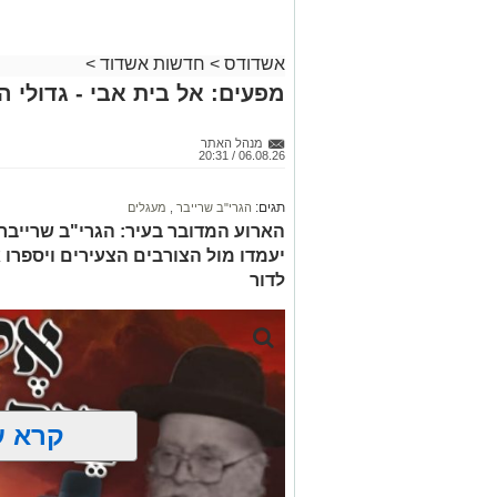
אשדודס
>
חדשות אשדוד
>
מפעים: אל בית אבי - גדולי 
מנהל האתר
06.08.26 / 20:31
תגים:
הגרי"ב שרייבר
,
מעגלים
הארוע המדובר בעיר: הגרי"ב שרייבר ו
יעמדו מול הצורבים הצעירים ויספרו 
לדור
קרא ע