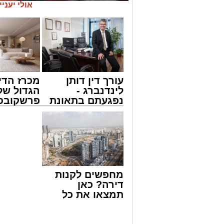
אולי יעניי
עורך דין דותן
מכרז הדי
לינדנברג -
הגדול של
נפגעתם בתאונת
פרשקובסק
דרכים לחצו
מה שצריך
מעגלים
לקבל מה שמגיע
לפני שמג
ארוע שטרם היה כמותו: בשבוע הבא ביום ג
לכם
הצעה לדי
החלו את זמן 'אלול', והם יזכו לשמוע את גד
באשדוד
והגאון רבי ישאי טולידנו שליט"א, שבשעה
באשר ראו וקיבלו בבתי הוריהם, הגאון רבי 
טולידנו זצ"ל, כאשר מטרתם של הדברים ש
מחפשים לקנות
אהבת אמת לתורה.
דירה? כאן
תמצאו את כל
הארוע, במסגרת ארועי 'מעגלים', יתקיים בב
הדירות החדשות
שלישי הקרוב בשעה 21.00
למכירה באשדוד