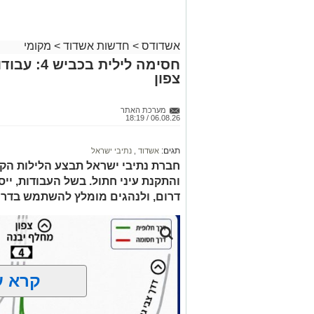
>>>
לאחר הארוע יתקיים רב שיח וכן פלפול תל
דשמעתתא.
אשדודס
>
חדשות אשדוד
>
מקומי
מעוניינים להגיב? לדווח ? צרו איתנו קשר ב
חסימה לילי
צפון
מערכת האתר
06.08.26 / 18:19
תגים:
אשדוד
,
נתיבי ישראל
חברת נתיבי ישראל תבצע הלילות הקר
דרום, ולנהגים מומלץ להשתמש בדרכ
קרא ע