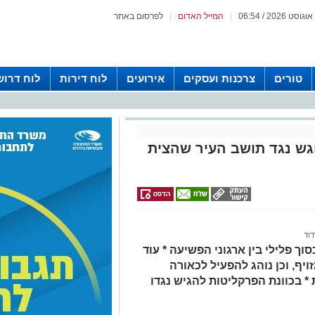
|
המייל האדום
|
לפרסום באתר
טורים
צרכנות ועסקים
אירועים
לוח דירות
לוח דרוש
וגש נגד תושב העיר שהצית
וד
וך פלילי בין ארגוני הפשיעה * עוד
יף, וכן נוהג להפעיל לכאורה
 * בכוונת הפרקליטות להגיש נגדו