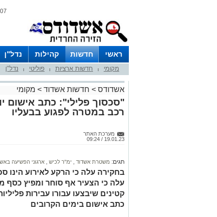
07 אוגוסט 2026 / 06:54
ראשי
חדשות
קהילות
נדל"ן
מקומי
חדשות ארציות
פוליטי
נדל"ן
|
|
|
אשדודס
>
חדשות אשדוד
>
מקומי
"סכסוך פלילי": כתב אישום י
רכב במטרה לפגוע בבעליו
מערכת האתר
19.01.23 / 09:24
תגים:
משטרת אשדוד
,
ימ"ר לכיש
,
ארגוני הפשיעה באשד
בחקירה עלה כי הרקע לאירוע הינו סכס
עלה כי הצעיר אף סוחר ומפיץ כסף מזו
קטינים שיבצעו עבורו עבירות פליליות
כתב אישום בימים הקרובים