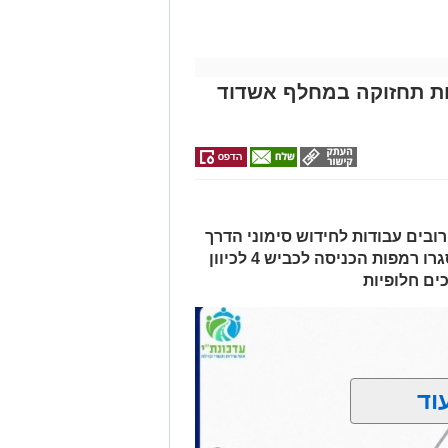
מודי בריתחא דאורייתא בעומקא
מייל -
ASHDODS@ISNET.CO.IL
ת בכביש 4: עבודות תחזוקה במחלף אשדוד
ובים עבודות לחידוש סימוני הדרך
והתקנת עיני חתול. בשל העבודות, ייסגרו רמפות הכניסה לכביש 4 לכיוון
ים חלופיות
וד