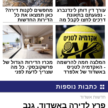
עורך דין דותן לינדנברג
מחפשים לקנות דירה?
- נפגעתם בתאונת
כאן תמצאו את כל
דרכים לחצו לקבל מה
הדירות החדשות
שמגיע לכם
למכירה באשדוד >>>
המלצה חמה להרשמה
מכרז הדירות הגדול של
- האקדמיה לטניס
פרשקובסקי. כל מה
באשדוד של אלפרד
שצריך לדעת לפני
קריאולנסקי - לילדים
שמגישים הצעה לדירה
באשדוד
כתבות נוספות
חדשות אשדוד
פרץ לדירה באשדוד, גנב