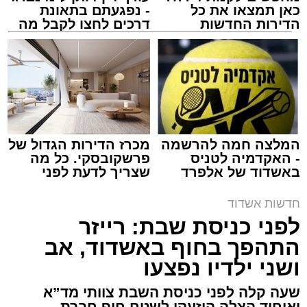
כאן תמצאו את כל
- נפגעתם בתאונת
הדירות החדשות
דרכים לחצו לקבל מה
למכירה באשדוד >>>
שמגיע לכם
ארכיון המשטרה
עופר אשטוקר / 21:28 08.08.26
המלצה חמה להרשמה
מכרז הדירות הגדול של
- האקדמיה לטניס
פרשקובסקי. כל מה
באשדוד של אלפרד
שצריך לדעת לפני
קריאולנסקי - לילדים
שמגישים הצעה לדירה
באשדוד
חדשות אשדוד
תגים:
משטרת אשדוד
,
פריצה לבית באשדוד
לפני כניסת שבת: רייזר
התהפך בחוף באשדוד, אב
תושב אשקלון בן 30 נעצר השבוע באשדוד לאחר
ושני ילדיו נפצעו
שנתפס ברחוב כשברשותו רכוש החשוד כגנוב,
ובהמשך הובא לבית משפט השלום באשקלון,
שעה קלה לפני כניסת השבת צוותי מד”א
ואיחוד הצלה הוזעקו לשטח חוף חברת