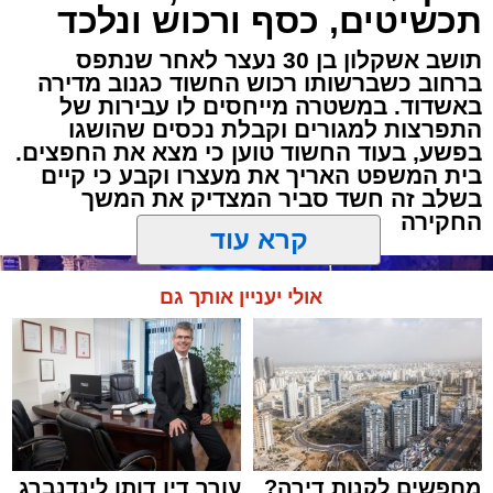
תכשיטים, כסף ורכוש ונלכד
תושב אשקלון בן 30 נעצר לאחר שנתפס
ברחוב כשברשותו רכוש החשוד כגנוב מדירה
באשדוד. במשטרה מייחסים לו עבירות של
התפרצות למגורים וקבלת נכסים שהושגו
בפשע, בעוד החשוד טוען כי מצא את החפצים.
בית המשפט האריך את מעצרו וקבע כי קיים
בשלב זה חשד סביר המצדיק את המשך
החקירה
קרא עוד
אולי יעניין אותך גם
מחפשים לקנות דירה?
עורך דין דותן לינדנברג