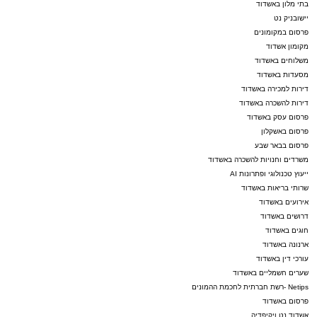
בתי מלון באשדוד
יישובניק נט
פרסום במקומונים
מקומון אשדוד
משלוחים באשדוד
מסעדות באשדוד
דירות למכירה באשדוד
דירות להשכרה באשדוד
פרסום עסק באשדוד
פרסום באשקלון
פרסום בבאר שבע
משרדים וחנויות להשכרה באשדוד
ייעוץ טכנולוגי ופתרונות AI
שרותי בריאות באשדוד
אירועים באשדוד
דרושים באשדוד
חוגים באשדוד
ארנונה באשדוד
עורכי דין באשדוד
שערים חשמליים באשדוד
Netips -רשת חברתית לחכמת ההמונים
פרסום באשדוד
אשדוד נט ויקיפדיה