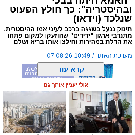
"האמא היתה בבכי
דרמטי ואלים ניפץ את שמשת האוטובוס.
ובהיסטריה": כך חולץ הפעוט
המעשה האלים גרם להתרסקות זכוכיות ולרגעים
שנלכד (וידאו)
של אימה בתוך כלי הרכב. ילדים רבים ונוסעים
אחרים שהיו על האוטובוס לקו בטראומה, פרצו
תינוק ננעל בשגגה ברכב לעיני אמו ההיסטרית.
בבכי היסטרי ונאלצו לחוות רגעים של חרדה
מתנדבי ארגון "ידידים" שהוזעקו למקום פתחו
עמוקה בעיצומה של הנסיעה בכביש.
את הדלת במהירות וחילצו אותו בריא ושלם
מערכת האתר / 10:49 07.08.26
בעקבות פניות דחופות ודיווחים שהעבירו הנוסעים
המבוהלים למוקדי החירום, כוחות משטרה הוזעקו
קרא עוד
לזירה ועצרו את האוטובוס בהמשך המסלול כדי
לטפל באירוע ולתחקר את המעורבים.
אולי יעניין אותך גם
תגים:
אשדוד
,
ידידים
מעוניינים להגיב? לדווח ? צרו איתנו קשר במייל -
ASHDODS@ISNET.CO.IL