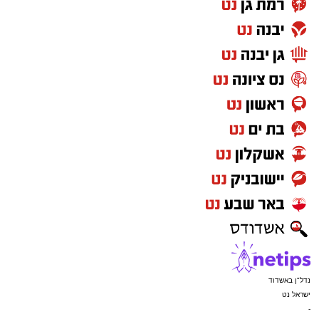
מעוניינים להגיב? לדווח ? צרו איתנו קשר במייל -
ASHDODS@ISNET.CO.IL
נדל"ן באשדוד
ישראל נט
-