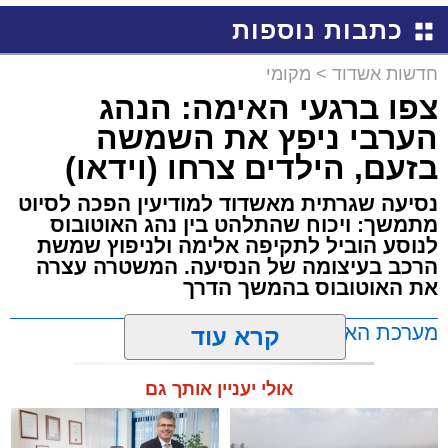
באשדוד
כתבות נוספות
חדשות אשדוד
>
מקומי
צפו ברגעי האימה: הנהג
הערבי ניפץ את השמשה
בזעם, הילדים צרחו (וידאו)
נסיעה שגרתית מאשדוד למודיעין הפכה לסיוט
מתמשך: ויכוח שהתלהט בין נהג האוטובוס
לנוסע הוביל לתקיפה אלימה ולניפוץ שמשת
הרכב בעיצומה של הנסיעה. המשטרה עצרה
את האוטובוס בהמשך הדרך
מערכת האתר / 11:35 07.08.26
קרא עוד
אולי יעניין אותך גם