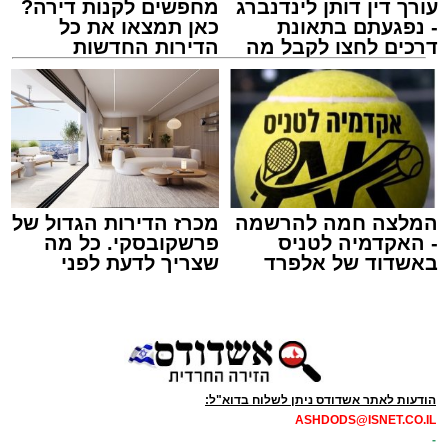
עורך דין דותן לינדנברג
מחפשים לקנות דירה?
- נפגעתם בתאונת
כאן תמצאו את כל
דרכים לחצו לקבל מה
הדירות החדשות
שמגיע לכם
למכירה באשדוד >>>
אמש (חמישי) בסביבות השעה 21:49, התקבלה
קריאת חירום במוקד ארגון "ידידים" אודות תינוק
שננעל בשגגה ברכב לעיני אמו הדואגת, ברחוב
כ"ט בנובמבר באשקלון.
מישאל שי לוי, מוקדן ידידים שקיבל את השיחה,
המלצה חמה להרשמה
מכרז הדירות הגדול של
- האקדמיה לטניס
פרשקובסקי. כל מה
הזניק מיד כוחות לסיוע. דניאל ברכה, מתנדב
באשדוד של אלפרד
שצריך לדעת לפני
יחידת האופנועים, יחד עם מאיר אבוקרט, מתנדב
קריאולנסקי - לילדים
שמגישים הצעה לדירה
הסניף המקומי, נענו לקריאה והגיעו לזירה בתוך זמן
באשדוד
קצר. בעזרת ציוד ייעודי שברשותם, פעלו השניים
במיומנות ובמהירות, וחלצו את התינוק בשלום
וללא שנגרם נזק לכלי הרכב.
הודעות לאתר אשדודס ניתן לשלוח בדוא"ל:
ASHDODS@ISNET.CO.IL
דניאל ברכה סיפר על רגעי הדרמה: "בזמן
-