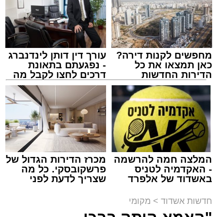
תגים:
אוטובוס
,
אשדוד
,
ערבי
מחפשים לקנות דירה?
עורך דין דותן לינדנברג
כאן תמצאו את כל
- נפגעתם בתאונת
הדירות החדשות
דרכים לחצו לקבל מה
למכירה באשדוד >>>
שמגיע לכם
אירוע חמור ומפחיד התרחש בקו 881 בנסיעה
מאשדוד למודיעין, לאחר שוויכוח מילוליות בין הנהג
לאחד הנוסעים הידרדר במהירות לאלימות קשה
שזרעה פאניקה רבה בקרב הנוסעים. הסיפור
המלצה חמה להרשמה
מכרז הדירות הגדול של
והתיעוד פורסמו לראשונה בקבוצות חמ"ל אשדוד.
- האקדמיה לטניס
פרשקובסקי. כל מה
באשדוד של אלפרד
שצריך לדעת לפני
קריאולנסקי - לילדים
שמגישים הצעה לדירה
על פי העדויות מהשטח, הנהג, שהתעצבן במהלך
באשדוד
חדשות אשדוד
>
מקומי
הנסיעה על אחד הנוסעים, איבד שליטה ובצעד