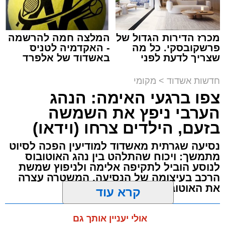
מכרז הדירות הגדול של
המלצה חמה להרשמה
פרשקובסקי. כל מה
- האקדמיה לטניס
שצריך לדעת לפני
באשדוד של אלפרד
תגים:
תאונת עבודה באשדוד
שמגישים הצעה לדירה
קריאולנסקי - לילדים
באשדוד
חדשות אשדוד
>
מקומי
עובדת בת 56 נפצעה היום (שישי) באורח בינוני
צפו ברגעי האימה: הנהג
לאחר שנפלה מסולם במהלך עבודתה במחסן
הערבי ניפץ את השמשה
באזור דרך הרכבת, מתחם ביג פאשן באשדוד.
בזעם, הילדים צרחו (וידאו)
כוחות ההצלה הוזעקו למקום בעקבות דיווח על
נסיעה שגרתית מאשדוד למודיעין הפכה לסיוט
נפילה מגובה במהלך העבודה. עם הגעתם מצאו
מתמשך: ויכוח שהתלהט בין נהג האוטובוס
את האישה בהכרה מלאה, כשהיא סובלת מחבלות
לנוסע הוביל לתקיפה אלימה ולניפוץ שמשת
הרכב בעיצומה של הנסיעה. המשטרה עצרה
במספר אזורים בגופה לאחר שנפלה מגובה של
את האוטובוס בהמשך הדרך
כ-2 עד 3 מטרים.
מערכת האתר / 11:35 07.08.26
קרא עוד
רפאל אוקנין, כונן הצלה דרום, סיפר: “כשהגעתי