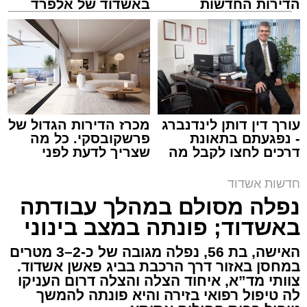
הדירות החדשות
באשדוד של אלפרד
למכירה באשדוד >>>
קריאולנסקי - לילדים
צילום: דוברות איחוד הצלה
מערכת האתר / 15:39 07.08.26
עורך דין דותן לינדנברג
מכרז הדירות הגדול של
- נפגעתם בתאונת
פרשקובסקי. כל מה
דרכים לחצו לקבל מה
שצריך לדעת לפני
תגים:
איחוד הצלה
,
אשדוד
,
הצלה
שמגיע לכם
שמגישים הצעה לדירה
באשדוד
חדשות אשדוד
אירוע דרמטי הסתיים בנס רפואי באשדוד, לאחר
נפלה מסולם במהלך עבודתה
שגבר בן 56 התמוטט בביתו שבאחד הרחובות
באשדוד; פונתה במצב בינוני
ברובע י"א בעיר, כתוצאה מאירוע פתאומי שגרם
להפסקת פעילות ליבו.
האישה, בת 56, נפלה מגובה של כ-2–3 מטרים
במחסן באזור דרך הרכבת בביג פאשן אשדוד.
צוותי מד”א, איחוד הצלה והצלה דרום העניקו
למקום הוזעקו מיד צוותי רפואה ומתנדבים של
לה טיפול רפואי בזירה והיא פונתה להמשך
ארגון "איחוד הצלה". החובשים והפרמדיקים