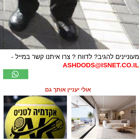
מעוניינים להגיב? לדווח ? צרו איתנו קשר במייל -
ASHDODS@ISNET.CO.IL
אולי יעניין אותך גם