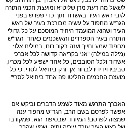
לשאול מה דעת מרן שליט
"
א ומועצת חכמי התורה
לגבי ראש העיר באשדוד תוך כדי שפרש בפני
הגר
"
ש מחפוד על עשיה מבורכת בעיר של ראש
העיר ושהוא המועמד היחיד המוסכם על כל גדולי
התורה בעיר הספרדים והאשכנזים כאחד, הגר
"
ש
מחפוד שמע וחייך וענה בקור רוח, במילים אלו:
(מילה במילה)
"
אני בקריאה קדושה לכל אברכי
אשדוד ולכל הסובבים, כל אחד ישפיע לכל מכריו,
סביביו וידידיו לבחור אך ורק ביחיאל לסרי, כי כל
מועצת החכמים החליטו פה אחד ביחיאל לסרי
".
האברך התרגש מאוד לשמע הדברים וביקש אם
אפשר לפרסם בשם הרב, הגר
"
ש מחפוד ענה
שמצוה לפרסם! המיוחד שבסיפור הוא, שמקורבו
של ראש העיר עובד עיריה ותיק, שמע שהרב