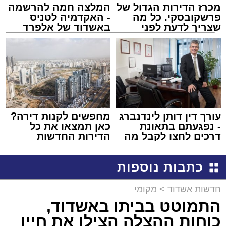
מכרז הדירות הגדול של
המלצה חמה להרשמה
פרשקובסקי. כל מה
- האקדמיה לטניס
שצריך לדעת לפני
באשדוד של אלפרד
שמגישים הצעה לדירה
קריאולנסקי - לילדים
באשדוד
עורך דין דותן לינדנברג
מחפשים לקנות דירה?
- נפגעתם בתאונת
כאן תמצאו את כל
דרכים לחצו לקבל מה
הדירות החדשות
שמגיע לכם
למכירה באשדוד >>>
כתבות נוספות
חדשות אשדוד
>
מקומי
התמוטט בביתו באשדוד,
כוחות ההצלה הצילו את חייו