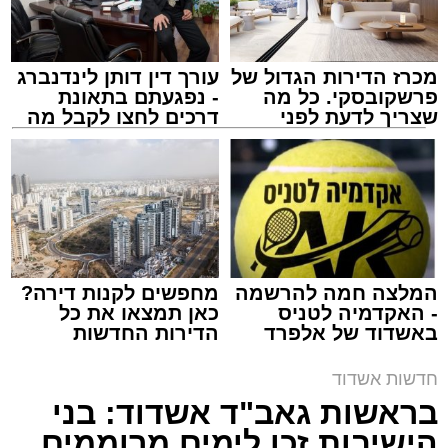
מכרז הדירות הגדול של
עורך דין דותן לינדנברג
פרשקובסקי. כל מה
- נפגעתם בתאונת
שצריך לדעת לפני
דרכים לחצו לקבל מה
שמגישים הצעה לדירה
שמגיע לכם
באשדוד
הר במאיר לוגסי. א' מיכאלי
מנהל האתר / 22:41 10.08.26
המלצה חמה להרשמה
מחפשים לקנות דירה?
- האקדמיה לטניס
כאן תמצאו את כל
באשדוד של אלפרד
הדירות החדשות
קריאולנסקי - לילדים
למכירה באשדוד >>>
תגים:
הרב מאיר לוגסי
חדשות אשדוד
בימים אלה, כל עם ישראל יוצא בהמוניו לחופשות
בראשות גאב"ד אשדוד: בני
ולטיולים ברחבי הארץ, והמהדרים יוצאים את
הישיבות זכו לימים מרוממים