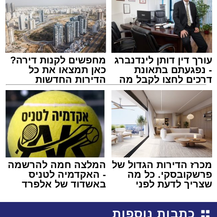
עורך דין דותן לינדנברג
מחפשים לקנות דירה?
- נפגעתם בתאונת
כאן תמצאו את כל
דרכים לחצו לקבל מה
הדירות החדשות
שמגיע לכם
למכירה באשדוד >>>
מכרז הדירות הגדול של
המלצה חמה להרשמה
פרשקובסקי. כל מה
- האקדמיה לטניס
שצריך לדעת לפני
באשדוד של אלפרד
שמגישים הצעה לדירה
קריאולנסקי - לילדים
באשדוד
כתבות נוספות