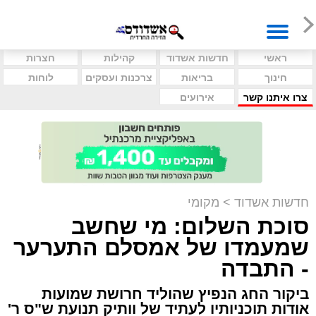
ראשי
חדשות אשדוד
קהילות
חצרות
חינוך
בריאות
צרכנות ועסקים
לוחות
צרו איתנו קשר
אירועים
חדשות אשדוד
>
מקומי
סוכת השלום: מי שחשב
שמעמדו של אמסלם התערער
- התבדה
ביקור החג הנפיץ שהוליד חרושת שמועות
אודות תוכניותיו לעתיד של וותיק תנועת ש"ס ר'