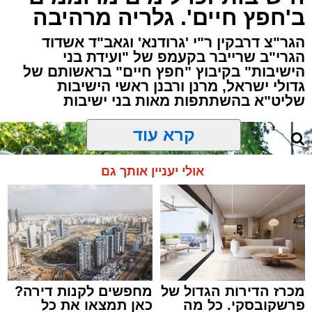
גבולות ארצנו לעבר יעדים שונים ברחבי העולם.
ב'חפץ חיים'. גלריה מרהיבה
כל אדם שעושה זאת, חייב לדעת כמה כללים
הגר"צ דרבקין ר"י 'גרודנא' וגאב"ד אשדוד
הגרי"ב שרייבר בקעמפ של "ועידת בני
חשובים, וזאת על מנת שהחופשה והטיול יהיו ללא
הישיבות" בקיבוץ "חפץ חיים" בראשותם של
חשש אכילת מאכלות אסורות ח"ו.
גדולי ישראל, מרנן ורבנן ראשי הישיבות
שליט"א בהשתתפות מאות בני ישיבות
הפעם נתמקד בנושא אחד אשר הוא מעשי מאוד,
ומחובתו של כל אחד לפקוח עין, להיזהר ולהישמר
קרא עוד
ממנו.
אולי יעניין אותך גם
מכרז הדירות הגדול של
מחפשים לקנות דירה?
פרשקובסקי. כל מה
כאן תמצאו את כל