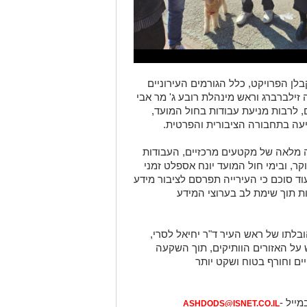
לן הפרויקט, כלל הגורמים העירוניים
זילברברג וראש מינהלת רובע ג' מר אבי
, לרבות מניעת עבודות בחול המועד,
עה בתחבורה הציבורית והפרטית.
ה מלאה של מקטעים מרכזיים, העבודות
עד שעות הבוקר, ובימי חול המועד יונח אספלט זמני
וד סוכם כי העירייה תפרסם לציבור מידע
ת תוך שימת לב בערוצי המידע
בלתו של ראש העיר ד"ר יחיאל לסרי,
על האזורים הוותיקים, תוך השקעה
ים וחורף בטוח ושקט יותר
מייל -
ASHDODS@ISNET.CO.IL