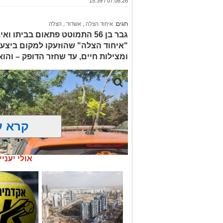
07.08.26 / 15:39
תגים:
איחוד הצלה
,
אשדוד
,
הצלה
גבר בן 56 התמוטט פתאום בביתו
"איחוד הצלה" שהוזעקו למקום ביצעו
ומצילות חיים, עד שחזר הדופק – והו
קרא ע
אולי יעניי