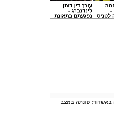
מה
עורך דין דותן
-
לינדנברג -
לטניס
נפגעתם בתאונת
של
דרכים לחצו
לקבל מה שמגיע
אירוע דרמטי הסתיים בנס רפואי באשדוד, לאחר שגבר בן 56 התמוטט בביתו
י -
לכם
ה מאירוע פתאומי שגרם להפסקת פעילות
של ארגון "איחוד הצלה". החובשים
 ללא דופק וללא הכרה, ופתחו מיידית
י לב ושימוש במפעם (דפיברילטור).
עית של הצוותים בשטח, ליבו של הגבר
בולנס לבית חולים להמשך קבלת טיפול
מייל -
ASHDODS@ISNET.CO.IL
באשדוד; פונתה במצב