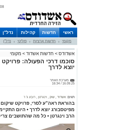
08 אוגוסט 2026 / 06:56
ראשי
חדשות
קהילות
נדל"ן
מקומי
חדשות ארציות
פוליטי
נדל"ן
|
|
|
אשדודס
>
חדשות אשדוד
>
מקומי
סוכמו דרכי הפעולה: פרויקט 
יוצא לדרך
מערכת האתר
16.09.25 / 16:34
תגים:
אשדוד
,
שוק
,
וינגרטן
,
רובע ג' ו'
בהוראת ראה"ע לסרי, פרויקט שיקום
מפיטסבורג יוצא לדרך • היום התקיי
הרב וינגרטן • כל מה שהתושבים צרי