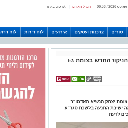
|
המייל האדום
|
לפרסום באתר
טורים
צרכנות ועסקים
אירועים
לוח דירות
לוח דרוש
הניקוז החדש בצומת ג-ו
 צומת יצחק הנשיא-האדמו"ר
מה ישיבת התנעה בלשכת סגר"ע
כים לדעת