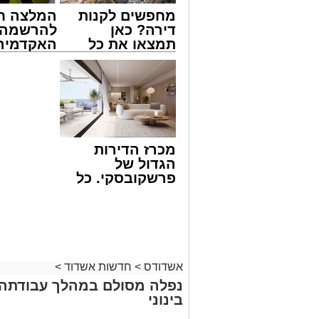
מחפשים לקנות
המלצה ח
דירה? כאן
להרשמה 
תמצאו את כל
האקדמיה 
הדירות החדשות
באשדוד 
צילום: דוברות איחוד הצלה
למכירה באשדוד
אלפרד
>>>
קריאולנסק
שבאחד הרחובות ברובע י"א בעיר, כתוצא
לילדים
ליבו.
למקום הוזעקו מיד צוותי רפואה ומתנדבים 
מכרז הדירות
והפרמדיקים שהגיעו לזירה הבחינו כי הגבר
הגדול של
בפעולות החייאה מתקדמות, הכוללות עיסוי
פרשקובסקי. כל
מה שצריך לדעת
בזכות התושייה והפעילות המהירה והמקצו
לפני שמגישים
שב לפעום.
הצעה לדירה
לאחר ייצוב מצבו הראשוני, הוא פונה באמ
באשדוד
רפואי כשמצבו מוגדר יציב.
מעוניינים להגיב? לדווח ? צרו איתנו קשר ב
אשדודס
>
חדשות אשדוד
>
נפלה מסולם במהלך עבודתה 
בינוני