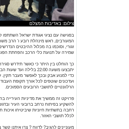
צילום: באדיבות המצלם
בפגישה עם נציגי אגודת ישראל השתתפו קב
המעורבים, ראש מינהלת רובע ו' הרב משה 
זגורי, וסוכמו בה מכלול ההיבטים הנדרשים
שמירה על תנועת כלי הרכב והפחתת הפגי
כך הוחלט בין היתר כי כאשר תידרש סגיר
יתבצעו משעה 22:00 בלילה ו
כדי למנוע אבק ובכך לאפשר מעבר תקין. ע
ועדכונים שוטפים לכל אורך תקופת העבודו
הרלוונטיים לתושבי הרובעים הסמוכים.
פרויקט זה ממשיך את מדיניות העירייה בהו
להשקיע בפיתוח נרחב ברובעי העיר ובדגש 
רחבה בתשתיות חיוניות שיביטיחו איכות חי
לכלל תושבי האזור.
מעוניינים להגיב? לדווח ? צרו איתנו קשר ב