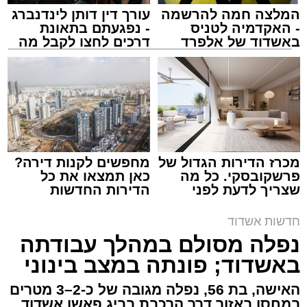
המלצה חמה להרשמה
עורך דין דותן לינדנברג
- האקדמיה לטניס
- נפגעתם בתאונת
באשדוד של אלפרד
דרכים לחצו לקבל מה
קריאולנסקי - לילדים
שמגיע לכם
צילום: דוברות איחוד הצלה
מערכת האתר / 15:39 07.08.26
מכרז הדירות הגדול של
מחפשים לקנות דירה?
פרשקובסקי. כל מה
כאן תמצאו את כל
שצריך לדעת לפני
הדירות החדשות
תגים:
איחוד הצלה
,
אשדוד
,
הצלה
שמגישים הצעה לדירה
למכירה באשדוד >>>
באשדוד
חדשות אשדוד
אירוע דרמטי הסתיים בנס רפואי באשדוד, לאחר
נפלה מסולם במהלך עבודתה
שגבר בן 56 התמוטט בביתו שבאחד הרחובות
באשדוד; פונתה במצב בינוני
ברובע י"א בעיר, כתוצאה מאירוע פתאומי שגרם
להפסקת פעילות ליבו.
האישה, בת 56, נפלה מגובה של כ-2–3 מטרים
במחסן באזור דרך הרכבת בביג פאשן אשדוד.