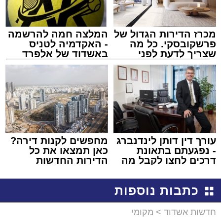
מכרז הדירות הגדול של
המלצה חמה להרשמה
פרשקובסקי. כל מה
- האקדמיה לטניס
שצריך לדעת לפני
באשדוד של אלפרד
שמגישים הצעה לדירה
קריאולנסקי - לילדים
באשדוד
עורך דין דותן לינדנברג
מחפשים לקנות דירה?
- נפגעתם בתאונת
כאן תמצאו את כל
דרכים לחצו לקבל מה
הדירות החדשות
שמגיע לכם
למכירה באשדוד >>>
כתבות נוספות
חדשות אשדוד
>
מקומי