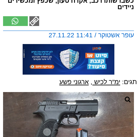
כשברשותו רכב, אקדח טעון, שכפץ ומכשירים
ניידים
עופר אשטוקר / 11:41 27.11.22
תגים:
ימ"ר לכיש
,
ארגוני פשע