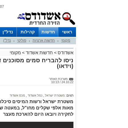
07 אוגוסט 2026 / 23:49
ראשי
חדשות
קהילות
נדל"ן
מקומי
חדשות ארציות
פוליטי
נדל"ן
|
|
|
אשדודס
>
חדשות אשדוד
>
מקומי
ניסו להבריח סמים מסוכנים ד
(וידאו)
מערכת האתר
24.10.22 / 10:13
תגים:
משטרת ישראל
,
נמל אשדוד
,
מכס אשדוד
משטרת ישראל ורשות המיסים סיכלו ני
מאות אלפי שקלים מחו"ל, במעטה של 
לחקירה ויובאו היום להארכת מעצר