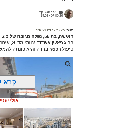
עופר אשטוקר
07.08.26 / 15:32
תגים:
תאונת עבודה באשדוד
בביג פאשן אשדוד. צוותי מד”א, איחו
טיפול רפואי בזירה והיא פונתה להמש
קרא ע
אולי יעניי