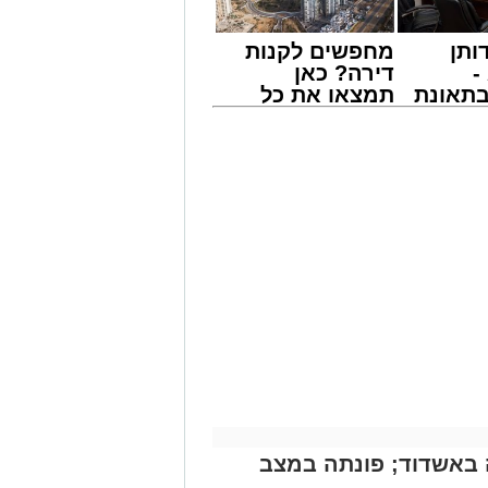
ותן
מחפשים לקנות
-
דירה? כאן
תאונת
תמצאו את כל
צו
הדירות החדשות
שמגיע
למכירה באשדוד
אירוע דרמטי הסתיים בנס רפואי באשדוד, לאחר שגבר בן 56 התמוטט בביתו
>>>
ה מאירוע פתאומי שגרם להפסקת פעילות
של ארגון "איחוד הצלה". החובשים
 ללא דופק וללא הכרה, ופתחו מיידית
י לב ושימוש במפעם (דפיברילטור).
עית של הצוותים בשטח, ליבו של הגבר
בולנס לבית חולים להמשך קבלת טיפול
מייל -
ASHDODS@ISNET.CO.IL
באשדוד; פונתה במצב