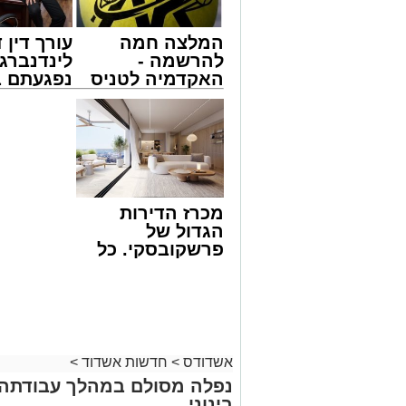
המלצה חמה
עורך דין ד
להרשמה -
לינדנברג 
האקדמיה לטניס
נפגעתם ב
באשדוד של
דרכים לח
צילום: דוברות איחוד הצלה
אלפרד
לקבל מה 
קריאולנסקי -
לכם
שבאחד הרחובות ברובע י"א בעיר, כתוצא
לילדים
ליבו.
למקום הוזעקו מיד צוותי רפואה ומתנדבים 
מכרז הדירות
והפרמדיקים שהגיעו לזירה הבחינו כי הגבר
הגדול של
בפעולות החייאה מתקדמות, הכוללות עיסוי
פרשקובסקי. כל
מה שצריך לדעת
בזכות התושייה והפעילות המהירה והמקצו
לפני שמגישים
שב לפעום.
הצעה לדירה
לאחר ייצוב מצבו הראשוני, הוא פונה באמ
באשדוד
רפואי כשמצבו מוגדר יציב.
מעוניינים להגיב? לדווח ? צרו איתנו קשר ב
אשדודס
>
חדשות אשדוד
>
נפלה מסולם במהלך עבודתה 
בינוני