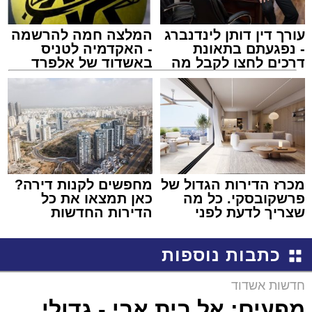
עורך דין דותן לינדנברג
המלצה חמה להרשמה
- נפגעתם בתאונת
- האקדמיה לטניס
דרכים לחצו לקבל מה
באשדוד של אלפרד
שמגיע לכם
קריאולנסקי - לילדים
מכרז הדירות הגדול של
מחפשים לקנות דירה?
פרשקובסקי. כל מה
כאן תמצאו את כל
שצריך לדעת לפני
הדירות החדשות
שמגישים הצעה לדירה
למכירה באשדוד >>>
באשדוד
כתבות נוספות
חדשות אשדוד
מפעים: אל בית אבי - גדולי