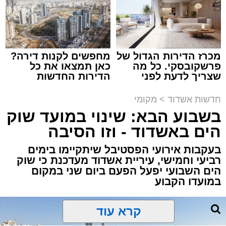
נתיבי ישראל
מערכת האתר / 18:19 06.08.26
מכרז הדירות הגדול של
מחפשים לקנות דירה?
פרשקובסקי. כל מה
כאן תמצאו את כל
שצריך לדעת לפני
הדירות החדשות
מעוניינים להגיב? לדווח ? צרו איתנו קשר במייל -
שמגישים הצעה לדירה
למכירה באשדוד >>>
ASHDODS@ISNET.CO.IL
באשדוד
תגים:
אשדוד
,
נתיבי ישראל
חדשות אשדוד
>
מקומי
בשבוע הבא: שינוי במועד שוק
חברת "נתיבי ישראל" הודיעה על ביצוע עבודות
הים באשדוד - וזו הסיבה
תחזוקה ליליות במחלף אשדוד צפון שיימשכו
בעקבות אירועי הפסטיבל שיתקיימו בימים
במשך שני לילות, בימים ראשון ושני, ה-9 וה-10
רביעי וחמישי, עיריית אשדוד מעדכנת כי שוק
באוגוסט 2026, בין השעות 23:00 בלילה ועד
הים השבועי יפעל הפעם ביום שני במקום
05:00 בבוקר למחרת.
במועדו הקבוע
העבודות מבוצעות כחלק מפעולות שוטפות
לחידוש סימוני הדרך והתקנת עיני חתול, במטרה
לשפר את בטיחות הנסיעה עבור כלל משתמשי