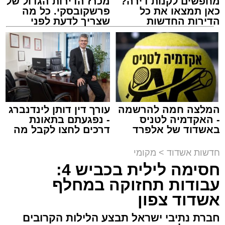
מחפשים לקנות דירה?
מכרז הדירות הגדול של
כאן תמצאו את כל
פרשקובסקי. כל מה
הדירות החדשות
שצריך לדעת לפני
למכירה באשדוד >>>
שמגישים הצעה לדירה
מעגלים
באשדוד
מנהל האתר / 20:31 06.08.26
המלצה חמה להרשמה
עורך דין דותן לינדנברג
- האקדמיה לטניס
- נפגעתם בתאונת
תגים:
הגרי"ב שרייבר
,
מעגלים
באשדוד של אלפרד
דרכים לחצו לקבל מה
קריאולנסקי - לילדים
שמגיע לכם
ארוע שטרם היה כמותו: בשבוע הבא ביום ג'
חדשות אשדוד
>
מקומי
יתכנסו המוני בחורי הישיבות שטרם החלו את זמן
חסימה לילית בכביש 4:
'אלול', והם יזכו לשמוע את גדולי הדור, מרן הגרי"ב
עבודות תחזוקה במחלף
שרייבר שליט"א והגאון רבי ישאי טולידנו שליט"א,
אשדוד צפון
שבשעה נדירה של קורת רוח ישתפו את שומעיהם
חברת נתיבי ישראל תבצע הלילות הקרובים
באשר ראו וקיבלו בבתי הוריהם, הגאון רבי פנחס