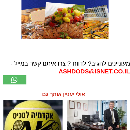
מעוניינים להגיב? לדווח ? צרו איתנו קשר במייל -
ASHDODS@ISNET.CO.IL
אולי יעניין אותך גם