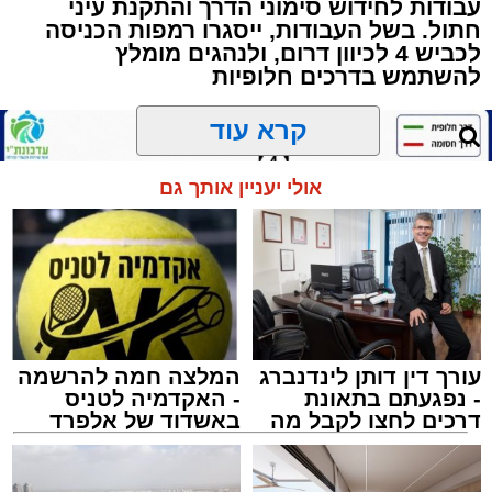
עבודות לחידוש סימוני הדרך והתקנת עיני
שרייבר זצ"ל והגאון רבי ניסים טולידנו זצ"ל, כאשר
חתול. בשל העבודות, ייסגרו רמפות הכניסה
מטרתם של הדברים שישמעו היא לעורר הלבבות
לכביש 4 לכיוון דרום, ולנהגים מומלץ
ולהחדיר אהבת אמת לתורה.
להשתמש בדרכים חלופיות
הארוע, במסגרת ארועי 'מעגלים', יתקיים בבית
קרא עוד
הכנסת 'חניכי הישיבות' רובע ג', ביום שלישי הקרוב
בשעה 21.00
אולי יעניין אותך גם
לאחר הארוע יתקיים רב שיח וכן פלפול תלמודי
בריתחא דאורייתא בעומקא דשמעתתא.
עורך דין דותן לינדנברג
המלצה חמה להרשמה
- נפגעתם בתאונת
- האקדמיה לטניס
דרכים לחצו לקבל מה
באשדוד של אלפרד
שמגיע לכם
קריאולנסקי - לילדים