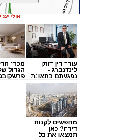
אולי יעניי
עורך דין דותן
מכרז הדי
לינדנברג -
הגדול של
נפגעתם בתאונת
פרשקובסק
דרכים לחצו
מה שצריך
לקבל מה שמגיע
לפני שמג
נתיבי ישראל
לכם
הצעה לדי
חברת "נתיבי ישראל" הודיעה על ביצוע עב
באשדוד
23:00 בלילה ועד 05:00 בבוקר למחרת.
העבודות מבוצעות כחלק מפעולות שוטפות ל
מחפשים לקנות
במטרה לשפר את בטיחות הנסיעה עבור כ
דירה? כאן
בשל ביצוע העבודות, תבוצע חסימה הרמט
תמצאו את כל
צפון לכביש 4 לכיוון דרום, ולנוסע