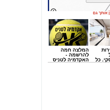
ן אותך גם
רות
המלצה חמה
להרשמה -
י. כל
האקדמיה לטניס
 לדעת
באשדוד של
ישים
אלפרד
רה
קריאולנסקי -
ודות תחזוקה ליליות במחלף אשדוד צפון
לילדים
שיימשכו במשך שני לילות, בימים ראשון ושני, ה-9 וה-10 באוגוסט 2026, בין השעות
חידוש סימוני הדרך והתקנת עיני חתול,
לל משתמשי הדרך.
ית של רמפות הכניסה ממחלף אשדוד
ים לכיוון זה מומלץ להמשיך בנסיעה דרך מחלף