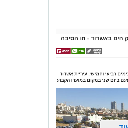
מסר כי הם מתנצלים על אי-הנוחות
ניתן לקבל פרטים נוספים באתר החברה
מייל -
ASHDODS@ISNET.CO.IL
 הים באשדוד - וזו הסיבה
מים רביעי וחמישי, עיריית אשדוד
עם ביום שני במקום במועדו הקבוע
וד