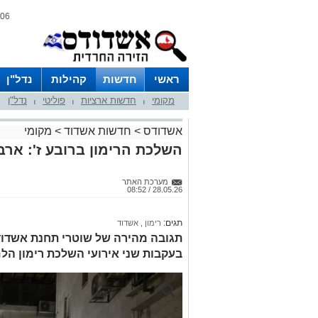
06 אוגוסט 2026 / 19:10
ראשי
חדשות
קהילות
נדל"ן
מקומי
חדשות ארציות
פוליטי
נדל"ן
|
|
|
אשדודס
>
חדשות אשדוד
>
מקומי
השלכת הרימון ברובע ז': ארב
מערכת האתר
28.05.26 / 08:52
תגים:
רימון
,
אשדוד
תגובה מהירה של שוטרי תחנת אשדוד
בעקבות שני אירועי השלכת רימון הלם