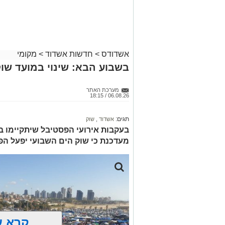
הדירות החדשות
יבנה ולהצטרף משם לכביש 4, תוך להיערך מראש ולהיעזר בישומוני הניווט.
למכירה באשדוד
מאגף שירות וקשרי קהילה בנתיבי ישראל נ
>>>
הזמנית ומודים לציבור על הסבלנות, וכי 
בכתובת
https://www.iroads.co.il
.
מעוניינים להגיב? לדווח ? צרו איתנו קשר ב
אשדודס
>
חדשות אשדוד
>
מקומי
בשבוע הבא: שינוי במועד שוק
מערכת האתר
06.08.26 / 18:15
תגים:
אשדוד
,
שוק
בעקבות אירועי הפסטיבל שיתקיימו בי
מעדכנת כי שוק הים השבועי יפעל הפ
קרא ע