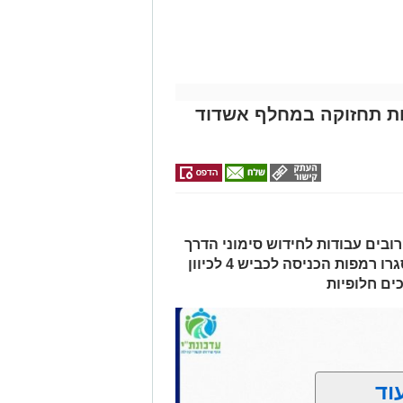
אלפרד
למכירה באשדוד
לקבל מה שמגיע
לפני שמגישים
לכם
>>>
קריאולנסקי -
הצעה לדירה
לילדים
באשדוד
ת בכביש 4: עבודות תחזוקה במחלף אשדוד
ובים עבודות לחידוש סימוני הדרך
והתקנת עיני חתול. בשל העבודות, ייסגרו רמפות הכניסה לכביש 4 לכיוון
ים חלופיות
וד