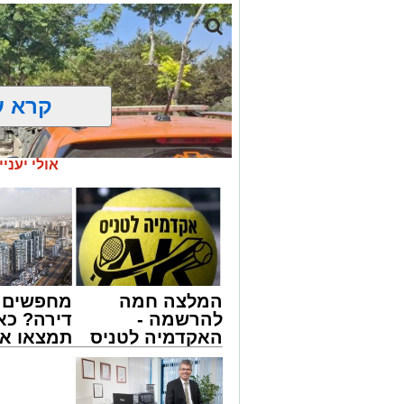
קרא ע
אולי יעניי
המלצה חמה
מחפשים ל
להרשמה -
דירה? כא
האקדמיה לטניס
תמצאו את
באשדוד של
הדירות ה
צילום: דוברות איחוד הצלה
אלפרד
למכירה ב
קריאולנסקי -
>>>