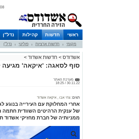
08 אוגוסט 2026 / 19:12
ראשי
חדשות
קהילות
נדל"ן
מקומי
חדשות ארציות
פוליטי
נדל"ן
|
|
|
אשדודס
>
חדשות אשדוד
>
סוף לסאגה: 'איקאה' מגיעה 
מערכת האתר
30.11.22 / 18:25
תגים:
צחי אבו
,
איקאה אשדוד
אחרי המחלוקת עם העירייה בנוגע לגו
של ענקית הרהיטים השוודית חתמה ה
ממניותיה של חברת מחזיקי אשדוד תמורת 192 מיליו