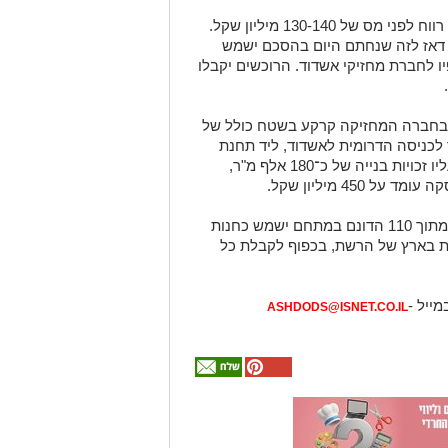
במסגרת העסקה, ארי נדל״ן צפויה לרשום רווח לפני מס של 130-140 מיליון שקל.
 דאז לזה שנחתם היום בהסכם ישמש
ו לחברת מחזיקי אשדוד. הרוכשים יקבלו
יקי אשדוד היא בעלת השליטה (72%) בחברה המחזיקה קרקע בשטח כולל של
מוך לכניסה הדרומית לאשדוד, ליד תחנת
הרכבת בעיר. ביתרת הזכויות במתחם, שעליו זכויות בנייה של כ־180 אלף מ"ר,
450 מיליון שקל.
במזכר הכוונות נקבע כי שטח של 30 דונם מתוך 110 הדונם במתחם ישמש כחנות
ת בארץ של הרשת, בכפוף לקבלת כל
מייל -
ASHDODS@ISNET.CO.IL
אולי
יעניין
אותך