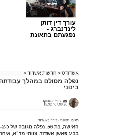
שבאחד הרחובות ברובע י"א בעיר, כתוצא
לילדים
ליבו.
למקום הוזעקו מיד צוותי רפואה ומתנדבים 
עורך דין דותן
והפרמדיקים שהגיעו לזירה הבחינו כי הגבר
לינדנברג -
בפעולות החייאה מתקדמות, הכוללות עיסוי
נפגעתם בתאונת
דרכים לחצו
בזכות התושייה והפעילות המהירה והמקצו
לקבל מה שמגיע
שב לפעום.
לכם
לאחר ייצוב מצבו הראשוני, הוא פונה באמ
רפואי כשמצבו מוגדר יציב.
מעוניינים להגיב? לדווח ? צרו איתנו קשר ב
אשדודס
>
חדשות אשדוד
>
נפלה מסולם במהלך עבודתה 
בינוני
עופר אשטוקר
07.08.26 / 15:32
תגים:
תאונת עבודה באשדוד
בביג פאשן אשדוד. צוותי מד”א, איחו