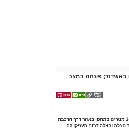
ה מאירוע פתאומי שגרם להפסקת פעילות
באשדוד
של ארגון "איחוד הצלה". החובשים
 ללא דופק וללא הכרה, ופתחו מיידית
י לב ושימוש במפעם (דפיברילטור).
עית של הצוותים בשטח, ליבו של הגבר
בולנס לבית חולים להמשך קבלת טיפול
מייל -
ASHDODS@ISNET.CO.IL
באשדוד; פונתה במצב
האישה, בת 56, נפלה מגובה של כ-2–3 מטרים במחסן באזור דרך הרכבת
ד הצלה והצלה דרום העניקו לה