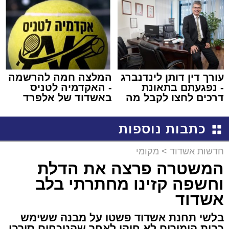
באשדוד
עורך דין דותן לינדנברג
המלצה חמה להרשמה
- נפגעתם בתאונת
- האקדמיה לטניס
דרכים לחצו לקבל מה
באשדוד של אלפרד
שמגיע לכם
קריאולנסקי - לילדים
כתבות נוספות
חדשות אשדוד
>
מקומי
המשטרה פרצה את הדלת
וחשפה קזינו מחתרתי בלב
אשדוד
בלשי תחנת אשדוד פשטו על מבנה ששימש
כבית הימורים לא חוקי לאחר שהנוכחים סירבו