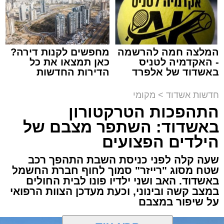
צילום: דוברות המשטרה
מערכת האתר / 15:35 09.08.26
המלצה חמה להרשמה
מחפשים לקנות דירה?
- האקדמיה לטניס
כאן תמצאו את כל
באשדוד של אלפרד
הדירות החדשות
קריאולנסקי - לילדים
למכירה באשדוד >>>
תגים:
משטרה
,
אשדוד
,
פשיטה
,
קזינו
חדשות אשדוד
>
מקומי
התהפכות הטרקטורון
פעילות יזומה של בלשי תחנת משטרת אשדוד
באשדוד: השתפר מצבם של
חשפה קזינו מחתרתי שפעל באחד המבנים בעיר.
הילדים הפצועים
הפשיטה התבצעה בעקבות מידע מודיעיני שהצביע
על פעילות בלתי חוקית המתקיימת במקום.
שעה קלה לפני כניסת השבת התהפך רכב
שטח מסוג "רייזר" סמוך לחוף חברת החשמל
באשדוד. האב ושני ילדיו פונו לבית החולים
עם הגעת הכוחות למבנה, דרשו השוטרים את
במצב קשה ובינוני, וכעת מעדכן הצוות הרפואי
פתיחת הדלתות, אך הנוכחים במקום בחרו
על שיפור במצבם
להתעלם וסירבו לאפשר לכוחות להיכנס. לנוכח