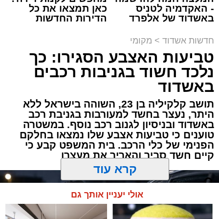
וביטחון התושבים.
- האקדמיה לטניס
כאן תמצאו את כל
באשדוד של אלפרד
הדירות החדשות
קריאולנסקי - לילדים
למכירה באשדוד >>>
תגים:
ילדים
,
אשדוד
,
אסותא אשדוד
,
פציעה
,
חדשות אשדוד
>
מקומי
מעוניינים להגיב? לדווח ? צרו איתנו קשר במייל -
טרקטורון
טביעות האצבע הסגירו: כך
ASHDODS@ISNET.CO.IL
נלכד חשוד בגניבות רכבים
שיפור ניכר במצבם של האב ושני ילדיו ש
נפצעו
באשדוד
בסוף השבוע בתאונת דרכים קשה בשטח סמוך
לחוף הצפוני באשדוד
. התאונה התרחשה שעה
תושב קלקיליה בן 23, השוהה בישראל ללא
קלה לפני כניסת השבת, כאשר רכב שטח מסוג
היתר, נעצר בחשד למעורבות בגניבת רכב
באשדוד ובניסיון לגנוב רכב נוסף. במשטרה
"רייזר" ובו אב ושני ילדיו (בני 4 ו-6) התהפך מסיבה
טוענים כי טביעות אצבע שלו נמצאו בחלקם
שטרם ברורה סמוך לחוף חברת החשמל.
הפנימי של כלי הרכב. בית המשפט קבע כי
קיים חשד סביר והאריך את מעצרו
כוחות ההצלה שהוזעקו למקום מצאו את השלושה
קרא עוד
שוכבים על החול כשהם סובלים מחבלות קשות.
צוותים רפואיים של מד"א ומתנדבי "איחוד הצלה"
אולי יעניין אותך גם
העניקו להם טיפול ראשוני מציל חיים בשטח,
שכלל עצירת דימומים, חבישות ומתן תרופות.