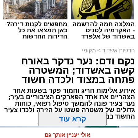
מערכת האתר / 10:44 06.08.26
המלצה חמה להרשמה
מחפשים לקנות דירה?
- האקדמיה לטניס
כאן תמצאו את כל
באשדוד של אלפרד
הדירות החדשות
קריאולנסקי - לילדים
למכירה באשדוד >>>
תגים:
זיהום
,
אשדוד
,
נמל אשדוד
,
רפורמה
,
אוויר
חדשות אשדוד
>
מקומי
נקם ודם: נער נדקר באורח
מאחורי חומות הבטון והמנופים של השער הימי
קשה באשדוד; המשטרה
המרכזי בישראל מתנהלת פעילות ענפה.
פתחה במצוד ולכדה חשוד
דוח האחריות התאגידית (ESG) לשנת 2025
אירוע אלימות חריג וחמור פקד בשעות אחר
שמפרסמת חברת נמל אשדוד חושף את התנהלות
הצהריים את אחד הפארקים הציבוריים בעיר;
החברה במהלך שנה מאתגרת, שהתאפיינה
נער צעיר פונה להמשך טיפול רפואי, כוחות
גדולים של משטרה פשטו על הזירה ולכדו צעיר
במעבר הדרגתי ממציאות חירום מתמשכת
החשוד במעשה
להתייצבות זהירה – לצד קשיים ביטחוניים,
תפעוליים וכלכליים כבדים.
קרא עוד