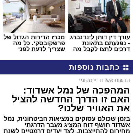
עורך דין דותן לינדנברג
מכרז הדירות הגדול של
- נפגעתם בתאונת
פרשקובסקי. כל מה
דרכים לחצו לקבל מה
שצריך לדעת לפני
שמגיע לכם
שמגישים הצעה לדירה
באשדוד
כתבות נוספות
חדשות אשדוד
>
מקומי
המהפכה של נמל אשדוד:
האם זו הדרך החדשה להציל
את האוויר שלנו?
בזמן שכולם עסוקים במציאות הביטחונית, נמל
אשדוד חושף דוח המציג מעבר הדרגתי
מחירום להתייצבות, לצד יעדים דרמטיים לשנת