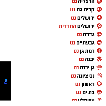
בשיפור השירות, הבטיחות, החדשנות והקיימות,
עדויות מעדים שנכחו במקום והחלו בסריקות
במטרה להמשיך לפעול כנמל מוביל ומתקדם
נרחבות אחר חשודים במעשה, במטרה לעצור את
התורם לכלכלת ישראל.
המעורבים באחת התקריות הקשות שידעה העיר
לאחרונה.
הודות לפעילות חקירתית מהירה ומקצועית, הצליחו
מעוניינים להגיב? לדווח ? צרו איתנו קשר במייל -
חוקרי התחנה להתחקות אחר זהותו של החשוד,
ASHDODS@ISNET.CO.IL
ובהמשך הוא אותר ונעצר זמן קצר לאחר האירוע.
החשוד, קטין תושב אשדוד, הועבר לחקירה
בתחנת המשטרה, והחקירה נמשכת.
מעוניינים להגיב? לדווח ? צרו איתנו קשר במייל -
ASHDODS@ISNET.CO.IL