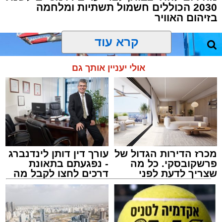
2030 הכוללים חשמול תשתיות ומלחמה
בזיהום האוויר
קרא עוד
אולי יעניין אותך גם
מכרז הדירות הגדול של
עורך דין דותן לינדנברג
פרשקובסקי. כל מה
- נפגעתם בתאונת
שצריך לדעת לפני
דרכים לחצו לקבל מה
שמגישים הצעה לדירה
שמגיע לכם
באשדוד
צילום: מני בן ארוש