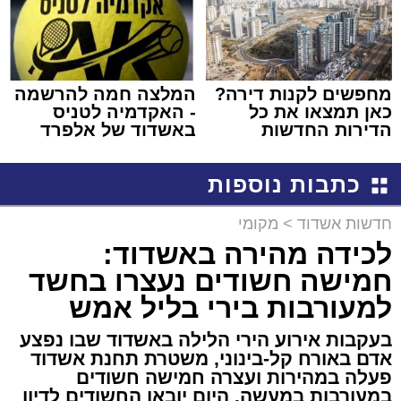
מחפשים לקנות דירה?
המלצה חמה להרשמה
כאן תמצאו את כל
- האקדמיה לטניס
הדירות החדשות
באשדוד של אלפרד
למכירה באשדוד >>>
קריאולנסקי - לילדים
כתבות נוספות
חדשות אשדוד
>
מקומי
לכידה מהירה באשדוד:
חמישה חשודים נעצרו בחשד
למעורבות בירי בליל אמש
בעקבות אירוע הירי הלילה באשדוד שבו נפצע
אדם באורח קל-בינוני, משטרת תחנת אשדוד
פעלה במהירות ועצרה חמישה חשודים
במעורבות במעשה. היום יובאו החשודים לדיון