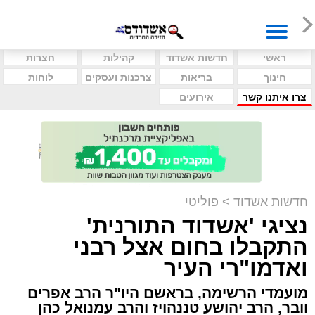
ראשי
חדשות אשדוד
קהילות
חצרות
חינוך
בריאות
צרכנות ועסקים
לוחות
צרו איתנו קשר
אירועים
חדשות אשדוד
>
פוליטי
נציגי 'אשדוד התורנית'
התקבלו בחום אצל רבני
ואדמו"רי העיר
מועמדי הרשימה, בראשם היו"ר הרב אפרים
וובר, הרב יהושע טננהויז והרב עמנואל כהן