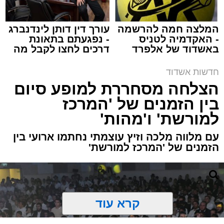
המלצה חמה להרשמה
עורך דין דותן לינדנברג
- האקדמיה לטניס
- נפגעתם בתאונת
באשדוד של אלפרד
דרכים לחצו לקבל מה
קריאולנסקי - לילדים
שמגיע לכם
תגים:
משטרה
,
אשדוד
,
ירי
חדשות אשדוד
הצלחה מסחררת למופע סיום
פעילות מהירה וממוקדת של שוטרי תחנת אשדוד
בין הזמנים של 'המרכז
הובילה הלילה למעצרם של חמישה חשודים
למורשת' ו'מהות'
במעורבות
באירוע ירי פלילי שהתרחש בעיר,
ושבמהלכו נפצע עבריין מוכר באורח קל עד בינוני.
עם מלווה מלכה וזיץ עוצמתי נחתמו ארועי בין
הזמנים של 'המרכז למורשת'
האירוע החל עם קבלת דיווח במוקד המשטרה על
שמיעת ירי באחד מרובעי העיר. כוחות משטרה
גדולים שהוזעקו למקום החלו מיד בסריקות
ובאיסוף ממצאים זירת האירוע.
קרא עוד
הודות לפעולות חקירה מואצות ומודיעין מהיר,