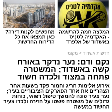
צילום: מני בן ארוש
מערכת האתר / 10:44 06.08.26
המלצה חמה להרשמה
מחפשים לקנות דירה?
- האקדמיה לטניס
כאן תמצאו את כל
באשדוד של אלפרד
הדירות החדשות
קריאולנסקי - לילדים
למכירה באשדוד >>>
תגים:
זיהום
,
אשדוד
,
נמל אשדוד
,
רפורמה
,
אוויר
חדשות אשדוד
>
מקומי
נקם ודם: נער נדקר באורח
מאחורי חומות הבטון והמנופים של השער הימי
קשה באשדוד; המשטרה
המרכזי בישראל מתנהלת פעילות ענפה.
פתחה במצוד ולכדה חשוד
דוח האחריות התאגידית (ESG) לשנת 2025
אירוע אלימות חריג וחמור פקד בשעות אחר
שמפרסמת חברת נמל אשדוד חושף את התנהלות
הצהריים את אחד הפארקים הציבוריים בעיר;
החברה במהלך שנה מאתגרת, שהתאפיינה
נער צעיר פונה להמשך טיפול רפואי, כוחות
גדולים של משטרה פשטו על הזירה ולכדו צעיר
במעבר הדרגתי ממציאות חירום מתמשכת
החשוד במעשה
להתייצבות זהירה – לצד קשיים ביטחוניים,