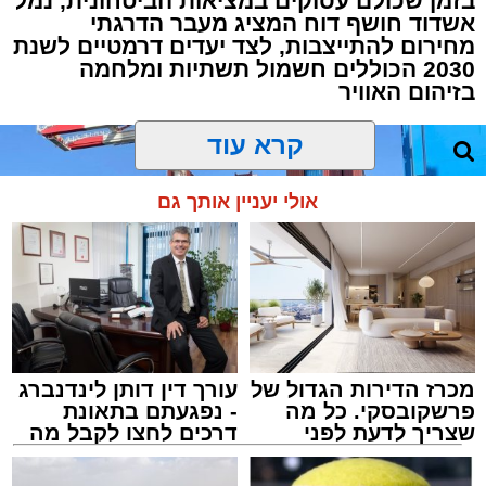
בזמן שכולם עסוקים במציאות הביטחונית, נמל
אשדוד חושף דוח המציג מעבר הדרגתי
מחירום להתייצבות, לצד יעדים דרמטיים לשנת
2030 הכוללים חשמול תשתיות ומלחמה
בזיהום האוויר
קרא עוד
אולי יעניין אותך גם
מכרז הדירות הגדול של
עורך דין דותן לינדנברג
פרשקובסקי. כל מה
- נפגעתם בתאונת
שצריך לדעת לפני
דרכים לחצו לקבל מה
שמגישים הצעה לדירה
שמגיע לכם
באשדוד