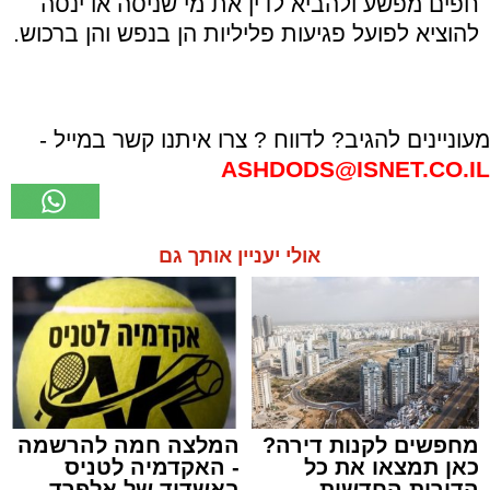
חפים מפשע ולהביא לדין את מי שניסה או ינסה
להוציא לפועל פגיעות פליליות הן בנפש והן ברכוש.
מעוניינים להגיב? לדווח ? צרו איתנו קשר במייל -
ASHDODS@ISNET.CO.IL
אולי יעניין אותך גם
מחפשים לקנות דירה?
המלצה חמה להרשמה
כאן תמצאו את כל
- האקדמיה לטניס
הדירות החדשות
באשדוד של אלפרד