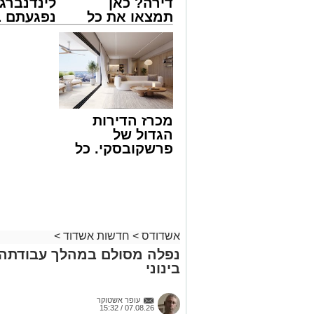
דירה? כאן
לינדנברג 
תמצאו את כל
נפגעתם ב
הדירות החדשות
דרכים לח
צילום: דוברות איחוד הצלה
למכירה באשדוד
לקבל מה 
>>>
לכם
שבאחד הרחובות ברובע י"א בעיר, כתוצא
ליבו.
למקום הוזעקו מיד צוותי רפואה ומתנדבים 
מכרז הדירות
והפרמדיקים שהגיעו לזירה הבחינו כי הגבר
הגדול של
בפעולות החייאה מתקדמות, הכוללות עיסוי
פרשקובסקי. כל
מה שצריך לדעת
בזכות התושייה והפעילות המהירה והמקצו
לפני שמגישים
שב לפעום.
הצעה לדירה
לאחר ייצוב מצבו הראשוני, הוא פונה באמ
באשדוד
רפואי כשמצבו מוגדר יציב.
מעוניינים להגיב? לדווח ? צרו איתנו קשר ב
אשדודס
>
חדשות אשדוד
>
נפלה מסולם במהלך עבודתה 
בינוני
עופר אשטוקר
07.08.26 / 15:32