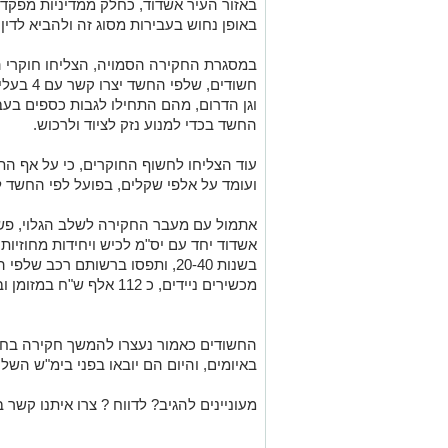
באזור העיר אשדוד, כחלק ממדיניות מפקד 
באופן נחוש בעבירות מסוג זה ולהביא לדין
חשודים, ש
וגן הדרום, מהם התחילו לגבות כספים בעב
החשד בכדי למנוע נזק לציוד ולרכוש.
עוד הצליחו לחשוף החוקרים, כי על אף ה
ועומד על אלפי שקלים, בפועל לפי החשד ל
אתמול עם מעבר החקירה לשלב הגלוי, פ
בשנות 20-40, ותפסו ברשותם רכב
מכשירים ניידים, כ 112 אלף ש"ח במזומן ובהמחאות.
החשודים כאמור נעצרו להמשך חקירה בחש
באיומים, והיום הם יובאו בפני בימ"ש הש
מעוניינים להגיב? לדווח ? צרו איתנו קשר ב