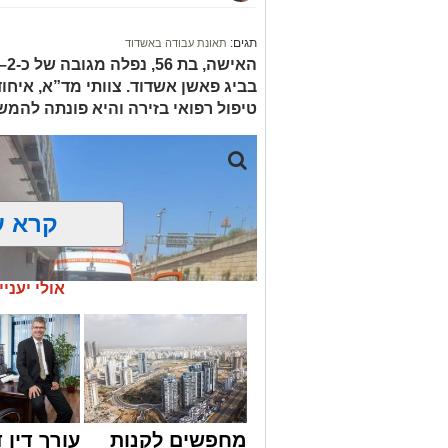
תגים:
תאונת עבודה באשדוד
בביג פאשן אשדוד. צוותי מד”א, איחו
טיפול רפואי בזירה והיא פונתה להמש
קרא ע
אולי יעניי
מחפשים לקנות
עורך דין ד