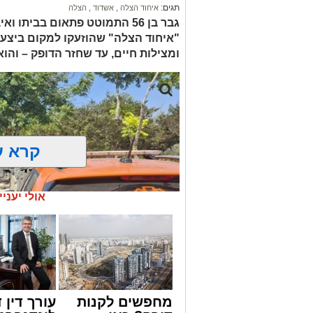
תגים:
איחוד הצלה
,
אשדוד
,
הצלה
גבר בן 56 התמוטט פתאום בביתו
"איחוד הצלה" שהוזעקו למקום ביצעו
ומצילות חיים, עד שחזר הדופק – והו
קרא ע
אולי יעניי
מחפשים לקנות
עורך דין ד