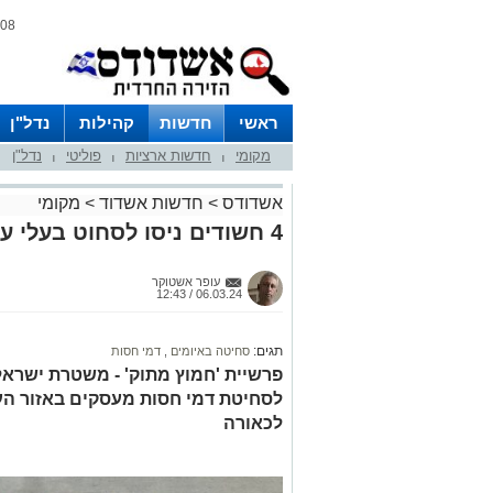
08 אוגוסט 2026 / 06:13
ראשי
חדשות
קהילות
נדל"ן
מקומי
חדשות ארציות
פוליטי
נדל"ן
|
|
|
אשדודס
>
חדשות אשדוד
>
מקומי
4 חשודים ניסו לסחוט בעלי עסקים באזור אשדוד - ונלכדו
עופר אשטוקר
06.03.24 / 12:43
תגים:
סחיטה באיומים
,
דמי חסות
לסחיטת דמי חסות מעסקים באזור הע
לכאורה