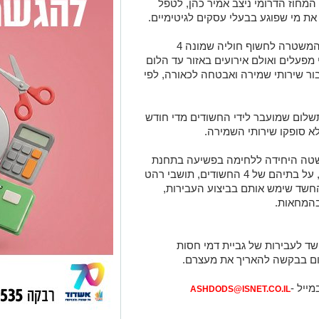
המחוז הדרומי ניצב אמיר כהן, לטפל
 את מי שפוגע בבעלי עסקים לגיטימיים.
במסגרת החקירה הסמויה, הצליחו חוקרי המשטרה לחשוף חוליה שמונה 4
לפי החשד יצרו קשר עם 4 בעלי מפעלים ואולם אירועים באזור עד הלום
ור שירותי שמירה ואבטחה לכאורה, לפי
תשלום שמועבר לידי החשודים מדי חודש
א סופקו שירותי השמירה.
שטה היחידה ללחימה בפשיעה בתחנת
אשדוד יחד עם יס"מ לכיש ויחידות מחוזיות, על בתיהם של 4 החשודים, תושבי רהט
 שלפי החשד שימש אותם בביצוע העבירות,
ד לעבירות של גביית דמי חסות
לום בבקשה להאריך את מעצרם.
מייל -
ASHDODS@ISNET.CO.IL