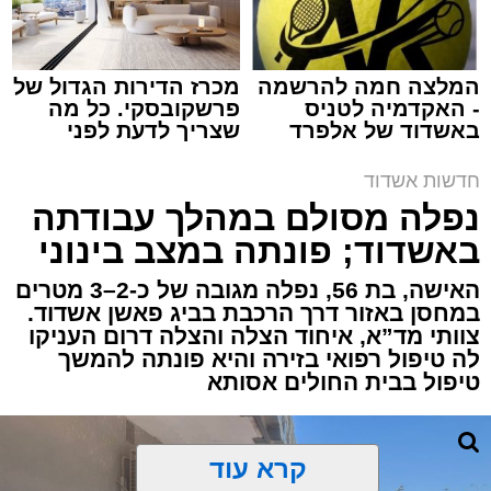
המלצה חמה להרשמה
מכרז הדירות הגדול של
- האקדמיה לטניס
פרשקובסקי. כל מה
באשדוד של אלפרד
שצריך לדעת לפני
תגים:
איחוד הצלה
,
אשדוד
,
הצלה
קריאולנסקי - לילדים
שמגישים הצעה לדירה
באשדוד
חדשות אשדוד
אירוע דרמטי הסתיים בנס רפואי באשדוד, לאחר
נפלה מסולם במהלך עבודתה
שגבר בן 56 התמוטט בביתו שבאחד הרחובות
באשדוד; פונתה במצב בינוני
ברובע י"א בעיר, כתוצאה מאירוע פתאומי שגרם
להפסקת פעילות ליבו.
האישה, בת 56, נפלה מגובה של כ-2–3 מטרים
במחסן באזור דרך הרכבת בביג פאשן אשדוד.
צוותי מד”א, איחוד הצלה והצלה דרום העניקו
למקום הוזעקו מיד צוותי רפואה ומתנדבים של
לה טיפול רפואי בזירה והיא פונתה להמשך
ארגון "איחוד הצלה". החובשים והפרמדיקים
טיפול בבית החולים אסותא
שהגיעו לזירה הבחינו כי הגבר ללא דופק וללא
הכרה, ופתחו מיידית בפעולות החייאה מתקדמות,
הכוללות עיסויי לב ושימוש במפעם (דפיברילטור).
קרא עוד