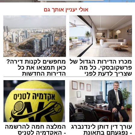
בזכות התושייה והפעילות המהירה והמקצועית של
אולי יעניין אותך גם
הצוותים בשטח, ליבו של הגבר שב לפעום.
לאחר ייצוב מצבו הראשוני, הוא פונה באמבולנס
לבית חולים להמשך קבלת טיפול רפואי כשמצבו
מוגדר יציב.
מכרז הדירות הגדול של
מחפשים לקנות דירה?
מעוניינים להגיב? לדווח ? צרו איתנו קשר במייל -
פרשקובסקי. כל מה
כאן תמצאו את כל
ASHDODS@ISNET.CO.IL
שצריך לדעת לפני
הדירות החדשות
שמגישים הצעה לדירה
למכירה באשדוד >>>
באשדוד
צילום: דוברות איחוד הצלה
עופר אשטוקר / 15:32 07.08.26
עורך דין דותן לינדנברג
המלצה חמה להרשמה
- נפגעתם בתאונת
- האקדמיה לטניס