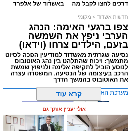
דרכים לחצו לקבל מה
באשדוד של אלפרד
תגים:
תאונת עבודה באשדוד
שמגיע לכם
קריאולנסקי - לילדים
חדשות אשדוד
>
מקומי
עובדת בת 56 נפצעה היום (שישי) באורח בינוני
צפו ברגעי האימה: הנהג
לאחר שנפלה מסולם במהלך עבודתה במחסן
הערבי ניפץ את השמשה
באזור דרך הרכבת, מתחם ביג פאשן באשדוד.
בזעם, הילדים צרחו (וידאו)
כוחות ההצלה הוזעקו למקום בעקבות דיווח על
נסיעה שגרתית מאשדוד למודיעין הפכה לסיוט
נפילה מגובה במהלך העבודה. עם הגעתם מצאו
מתמשך: ויכוח שהתלהט בין נהג האוטובוס
לנוסע הוביל לתקיפה אלימה ולניפוץ שמשת
את האישה בהכרה מלאה, כשהיא סובלת מחבלות
הרכב בעיצומה של הנסיעה. המשטרה עצרה
במספר אזורים בגופה לאחר שנפלה מגובה של
את האוטובוס בהמשך הדרך
כ-2 עד 3 מטרים.
מערכת האתר / 11:35 07.08.26
קרא עוד
רפאל אוקנין, כונן הצלה דרום, סיפר: “כשהגעתי
למקום הבחנתי בעובדת כשהיא בהכרה מלאה
אולי יעניין אותך גם
וסובלת מחבלות מרובות בגופה לאחר שנפלה
במהלך עבודתה. יחד עם צוותי מד”א הענקנו לה
טיפול רפואי ראשוני והיא פונתה בניידת טיפול