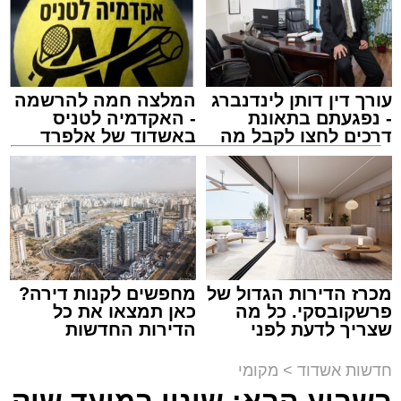
בריתחא דאורייתא בעומקא דשמעתתא.
עורך דין דותן לינדנברג
המלצה חמה להרשמה
- נפגעתם בתאונת
- האקדמיה לטניס
דרכים לחצו לקבל מה
באשדוד של אלפרד
שמגיע לכם
קריאולנסקי - לילדים
נתיבי ישראל
מערכת האתר / 18:19 06.08.26
מכרז הדירות הגדול של
מחפשים לקנות דירה?
פרשקובסקי. כל מה
כאן תמצאו את כל
שצריך לדעת לפני
הדירות החדשות
מעוניינים להגיב? לדווח ? צרו איתנו קשר במייל -
שמגישים הצעה לדירה
למכירה באשדוד >>>
ASHDODS@ISNET.CO.IL
באשדוד
תגים:
אשדוד
,
נתיבי ישראל
חדשות אשדוד
>
מקומי
בשבוע הבא: שינוי במועד שוק