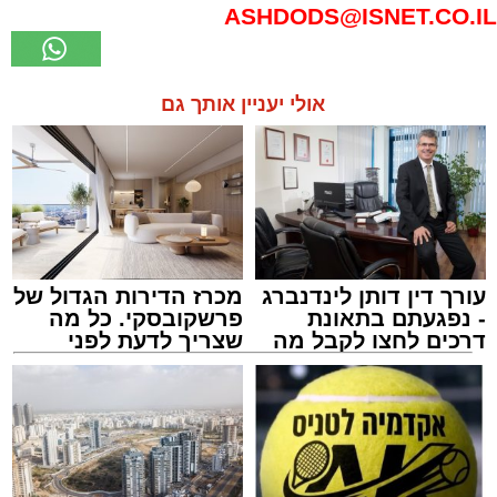
ASHDODS@ISNET.CO.IL
אולי יעניין אותך גם
עורך דין דותן לינדנברג
מכרז הדירות הגדול של
- נפגעתם בתאונת
פרשקובסקי. כל מה
דרכים לחצו לקבל מה
שצריך לדעת לפני
שמגיע לכם
שמגישים הצעה לדירה
באשדוד