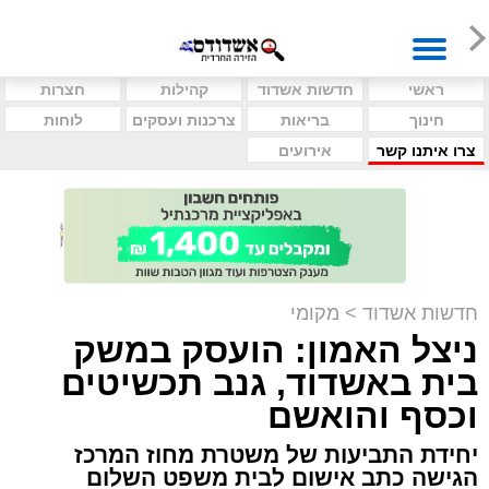
ראשי
חדשות אשדוד
קהילות
חצרות
חינוך
בריאות
צרכנות ועסקים
לוחות
צרו איתנו קשר
אירועים
חדשות אשדוד
>
מקומי
ניצל האמון: הועסק במשק
בית באשדוד, גנב תכשיטים
וכסף והואשם
יחידת התביעות של משטרת מחוז המרכז
הגישה כתב אישום לבית משפט השלום