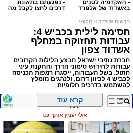
- האקדמיה לטניס
- נפגעתם בתאונת
תגים:
הגרי"ב שרייבר
,
מעגלים
באשדוד של אלפרד
דרכים לחצו לקבל מה
קריאולנסקי - לילדים
שמגיע לכם
ארוע שטרם היה כמותו: בשבוע הבא ביום ג'
חדשות אשדוד
>
מקומי
יתכנסו המוני בחורי הישיבות שטרם החלו את זמן
חסימה לילית בכביש 4:
'אלול', והם יזכו לשמוע את גדולי הדור, מרן הגרי"ב
עבודות תחזוקה במחלף
שרייבר שליט"א והגאון רבי ישאי טולידנו שליט"א,
אשדוד צפון
שבשעה נדירה של קורת רוח ישתפו את שומעיהם
חברת נתיבי ישראל תבצע הלילות הקרובים
באשר ראו וקיבלו בבתי הוריהם, הגאון רבי פנחס
עבודות לחידוש סימוני הדרך והתקנת עיני
שרייבר זצ"ל והגאון רבי ניסים טולידנו זצ"ל, כאשר
חתול. בשל העבודות, ייסגרו רמפות הכניסה
מטרתם של הדברים שישמעו היא לעורר הלבבות
לכביש 4 לכיוון דרום, ולנהגים מומלץ
ולהחדיר אהבת אמת לתורה.
להשתמש בדרכים חלופיות
הארוע, במסגרת ארועי 'מעגלים', יתקיים בבית
קרא עוד
הכנסת 'חניכי הישיבות' רובע ג', ביום שלישי הקרוב
בשעה 21.00
אולי יעניין אותך גם
לאחר הארוע יתקיים רב שיח וכן פלפול תלמודי